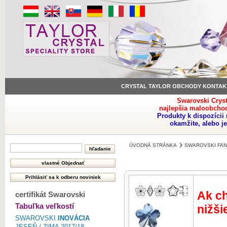
CRYSTAL TAYLOR OBCHODY KONTAK
Swarovski Crys
najlepšia maloobchod
Produkty k dispozíci
okamžite, alebo j
ÚVODNÁ STRÁNKA
SWAROVSKI FAN
Ak ch
certifikát Swarovski
Tabuľka veľkostí
nižši
SWAROVSKI
INOVÁCIA
JESEŇ / ZIMA 2017/18