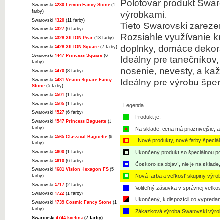
Polotovar produkt Swar
Swarovski
4230 Lemon Fancy Stone
(1
farby)
výrobkami.
Swarovski
4320
(11 farby)
Tieto Swarovski zarezer
Swarovski
4327
(6 farby)
Rozsiahle využívanie k
Swarovski
4328 XILION Pear
(13 farby)
doplnky, domáce dekor
Swarovski
4428 XILION Square
(7 farby)
Swarovski
4447 Princess Square
(6
Ideálny pre tanečníkov
farby)
nosenie, nevesty, a kaž
Swarovski
4470
(8 farby)
Ideálny pre výrobu šper
Swarovski
4481 Vision Square Fancy
Stone
(5 farby)
Swarovski
4501
(1 farby)
Swarovski
4505
(1 farby)
Legenda
Swarovski
4527
(6 farby)
Produkt je.
Swarovski
4547 Princess Baguette
(1
farby)
Na sklade, cena má priaznivejšie, a
Swarovski
4565 Classical Baguette
(6
Nové produkty, nové farby špeciá
farby)
Swarovski
4600
(1 farby)
Ukončený produkt so špeciálnou po
Swarovski
4610
(6 farby)
Čoskoro sa objaví, nie je na sklade
Swarovski
4681 Vision Hexagon FS
(5
Nová farba a veľkosť skupiny výro
farby)
Swarovski
4717
(2 farby)
Voliteľný zásuvka v správnej veľkos
Swarovski
4722
(1 farby)
Ukončený, k dispozícii do vypredan
Swarovski
4739 Cosmic Fancy Stone
(1
farby)
Zákazková výroba Swarovski výro
Swarovski
4744 kvetina
(7 farby)