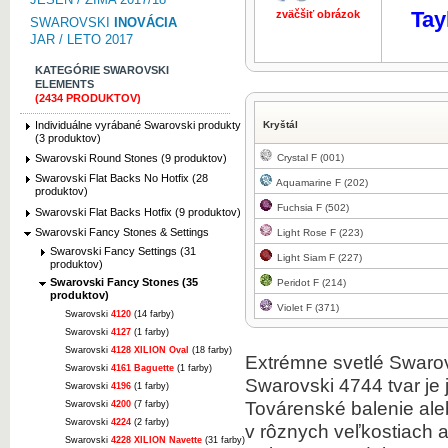
Tay
zväčšiť obrázok
zväčšiť obr
SWAROVSKI
INOVÁCIA
JAR / LETO 2017
KATEGÓRIE SWAROVSKI
ELEMENTS
(2434 PRODUKTOV)
Individuálne vyrábané Swarovski produkty
Kryštál
(3 produktov)
Crystal F (001)
Swarovski Round Stones (9 produktov)
Swarovski Flat Backs No Hotfix (28
Aquamarine F (202)
produktov)
Fuchsia F (502)
Swarovski Flat Backs Hotfix (9 produktov)
Swarovski Fancy Stones & Settings
Light Rose F (223)
Swarovski Fancy Settings (31
Light Siam F (227)
produktov)
Swarovski Fancy Stones (35
Peridot F (214)
produktov)
Violet F (371)
Swarovski
4120
(14 farby)
Swarovski
4127
(1 farby)
Swarovski
4128 XILION Oval
(18 farby)
Extrémne svetlé Swarovs
Swarovski
4161 Baguette
(1 farby)
Swarovski 4744 tvar je 
Swarovski
4196
(1 farby)
Továrenské balenie ale
Swarovski
4200
(7 farby)
Swarovski
4224
(2 farby)
v rôznych veľkostiach a
Swarovski
4228 XILION Navette
(31 farby)