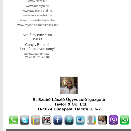
www.flitter.hu
www.kesztyu.hu
www.taylorcrystal.hu
www.taylor-kellek.hu
www.furdoruhaanyag.hu
www.taylor-eskuvoikellek.hu
Aktuálny kurz euro
350 Ft
Ceny v Euro sú
len informatívne ceny!
nastavenie dátumu
2026.05.31 20:09