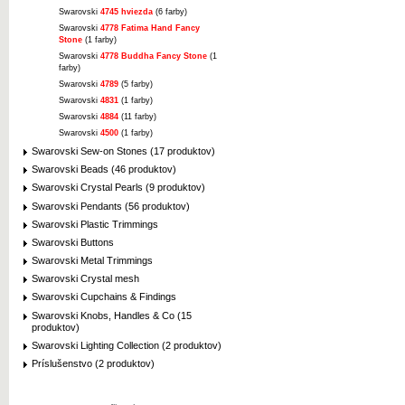
Swarovski
4745 hviezda
(6 farby)
Swarovski
4778 Fatima Hand Fancy
Stone
(1 farby)
Swarovski
4778 Buddha Fancy Stone
(1
farby)
Swarovski
4789
(5 farby)
Swarovski
4831
(1 farby)
Swarovski
4884
(11 farby)
Swarovski
4500
(1 farby)
Swarovski Sew-on Stones (17 produktov)
Swarovski Beads (46 produktov)
Swarovski Crystal Pearls (9 produktov)
Swarovski Pendants (56 produktov)
Swarovski Plastic Trimmings
Swarovski Buttons
Swarovski Metal Trimmings
Swarovski Crystal mesh
Swarovski Cupchains & Findings
Swarovski Knobs, Handles & Co (15
produktov)
Swarovski Lighting Collection (2 produktov)
Príslušenstvo (2 produktov)