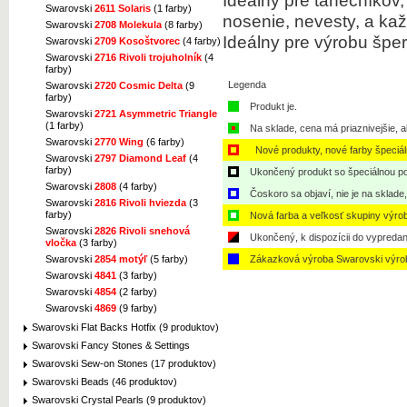
Ideálny
pre tanečníkov
,
Swarovski
2611 Solaris
(1 farby)
nosenie,
nevesty,
a
kaž
Swarovski
2708 Molekula
(8 farby)
Ideálny pre výrobu
šper
Swarovski
2709 Kosoštvorec
(4 farby)
Swarovski
2716 Rivoli trojuholník
(4
farby)
Legenda
Swarovski
2720 Cosmic Delta
(9
farby)
Produkt je.
Swarovski
2721 Asymmetric Triangle
(1 farby)
Na sklade, cena má priaznivejšie, a
Swarovski
2770 Wing
(6 farby)
Nové produkty, nové farby špeciá
Swarovski
2797 Diamond Leaf
(4
farby)
Ukončený produkt so špeciálnou po
Swarovski
2808
(4 farby)
Čoskoro sa objaví, nie je na sklade
Swarovski
2816 Rivoli hviezda
(3
farby)
Nová farba a veľkosť skupiny výro
Swarovski
2826 Rivoli snehová
Ukončený, k dispozícii do vypredan
vločka
(3 farby)
Zákazková výroba Swarovski výro
Swarovski
2854 motýľ
(5 farby)
Swarovski
4841
(3 farby)
Swarovski
4854
(2 farby)
Swarovski
4869
(9 farby)
Swarovski Flat Backs Hotfix (9 produktov)
Swarovski Fancy Stones & Settings
Swarovski Sew-on Stones (17 produktov)
Swarovski Beads (46 produktov)
Swarovski Crystal Pearls (9 produktov)