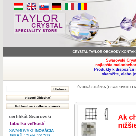
CRYSTAL TAYLOR OBCHODY KONTAK
Swarovski Crys
najlepšia maloobchod
Produkty k dispozíci
okamžite, alebo j
ÚVODNÁ STRÁNKA
SWAROVSKI FLA
Ak ch
certifikát Swarovski
Tabuľka veľkostí
nižši
SWAROVSKI
INOVÁCIA
JESEŇ / ZIMA 2017/18