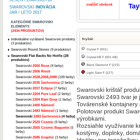
Tay
zväčšiť obrázok
zväčšiť obr
SWAROVSKI
INOVÁCIA
JAR / LETO 2017
KATEGÓRIE SWAROVSKI
ELEMENTS
(2434 PRODUKTOV)
Individuálne vyrábané Swarovski produkty
Kryštál
(3 produktov)
Crystal F (001)
Swarovski Round Stones (9 produktov)
Swarovski Flat Backs No Hotfix (28
Crystal AB F (001 AB)
produktov)
Black Diamond F (215)
Swarovski
2000 Rose
(9 farby)
Swarovski
2006 Rivoli
Light Siam F (227)
Swarovski
2028,2058,2088
(109 farby)
Swarovski
2035 šachovnica
(2 farby)
Swarovski krištáľ
produ
Swarovski
2037 Eclipse
(7 farby)
Swarovski
2204 Pure Leaf
(2 farby)
Swarovski
2493
tvar je
Swarovski
2304 Rain Drop
(1 farby)
Továrenské
kontajnery
Swarovski
2400 Námestí
Polotovar
produkt
Swar
Swarovski
2483 Námestí
(1 farby)
Swarovski
2493 šachovnica
(4 farby)
výrobkami
.
Swarovski
2520 Cosmic
(6 farby)
Rozsiahle využívanie
k
Swarovski
2555 Cosmic Baguette
(5
kostýmy,
doplnky
,
dom
farby)
Swarovski
2585 Graphic
(3 farby)