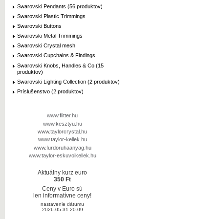
Swarovski Pendants (56 produktov)
Swarovski Plastic Trimmings
Swarovski Buttons
Swarovski Metal Trimmings
Swarovski Crystal mesh
Swarovski Cupchains & Findings
Swarovski Knobs, Handles & Co (15
produktov)
Swarovski Lighting Collection (2 produktov)
Príslušenstvo (2 produktov)
www.flitter.hu
www.kesztyu.hu
www.taylorcrystal.hu
www.taylor-kellek.hu
www.furdoruhaanyag.hu
www.taylor-eskuvoikellek.hu
Aktuálny kurz euro
350 Ft
Ceny v Euro sú
len informatívne ceny!
nastavenie dátumu
2026.05.31 20:09