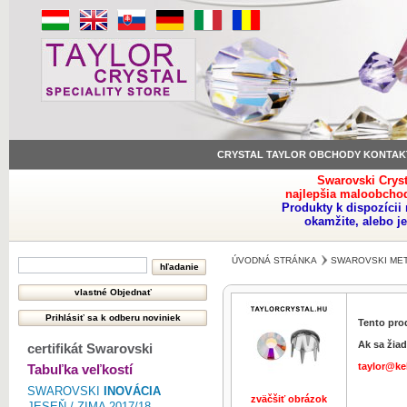
CRYSTAL TAYLOR OBCHODY KONTAK
Swarovski Crys
najlepšia maloobchod
Produkty k dispozíci
okamžite, alebo j
ÚVODNÁ STRÁNKA
SWAROVSKI MET
Tento pro
Ak sa žiad
certifikát Swarovski
taylor@ke
Tabuľka veľkostí
SWAROVSKI
INOVÁCIA
zväčšiť obrázok
zväčšiť obr
JESEŇ / ZIMA 2017/18