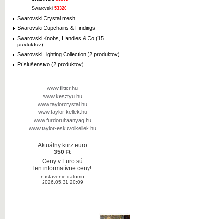
Swarovski
53320
Swarovski Crystal mesh
Swarovski Cupchains & Findings
Swarovski Knobs, Handles & Co (15
produktov)
Swarovski Lighting Collection (2 produktov)
Príslušenstvo (2 produktov)
www.flitter.hu
www.kesztyu.hu
www.taylorcrystal.hu
www.taylor-kellek.hu
www.furdoruhaanyag.hu
www.taylor-eskuvoikellek.hu
Aktuálny kurz euro
350 Ft
Ceny v Euro sú
len informatívne ceny!
nastavenie dátumu
2026.05.31 20:09