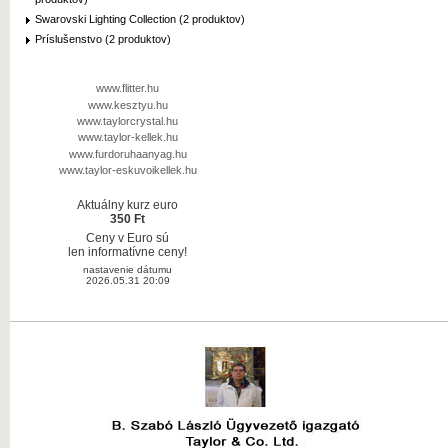
Swarovski Lighting Collection (2 produktov)
Príslušenstvo (2 produktov)
www.flitter.hu
www.kesztyu.hu
www.taylorcrystal.hu
www.taylor-kellek.hu
www.furdoruhaanyag.hu
www.taylor-eskuvoikellek.hu
Aktuálny kurz euro
350 Ft
Ceny v Euro sú
len informatívne ceny!
nastavenie dátumu
2026.05.31 20:09