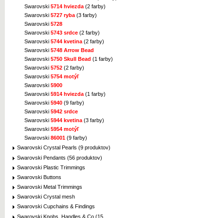
Swarovski
5714 hviezda
(2 farby)
Swarovski
5727 ryba
(3 farby)
Swarovski
5728
Swarovski
5743 srdce
(2 farby)
Swarovski
5744 kvetina
(2 farby)
Swarovski
5748 Arrow Bead
Swarovski
5750 Skull Bead
(1 farby)
Swarovski
5752
(2 farby)
Swarovski
5754 motýľ
Swarovski
5900
Swarovski
5914 hviezda
(1 farby)
Swarovski
5940
(9 farby)
Swarovski
5942 srdce
Swarovski
5944 kvetina
(3 farby)
Swarovski
5954 motýľ
Swarovski
86001
(9 farby)
Swarovski Crystal Pearls (9 produktov)
Swarovski Pendants (56 produktov)
Swarovski Plastic Trimmings
Swarovski Buttons
Swarovski Metal Trimmings
Swarovski Crystal mesh
Swarovski Cupchains & Findings
Swarovski Knobs, Handles & Co (15