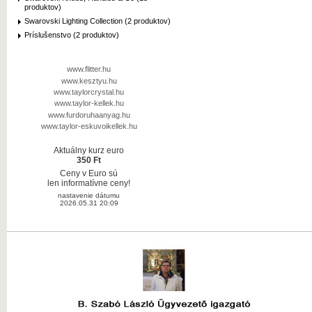
produktov)
Swarovski Lighting Collection (2 produktov)
Príslušenstvo (2 produktov)
www.flitter.hu
www.kesztyu.hu
www.taylorcrystal.hu
www.taylor-kellek.hu
www.furdoruhaanyag.hu
www.taylor-eskuvoikellek.hu
Aktuálny kurz euro
350 Ft
Ceny v Euro sú
len informatívne ceny!
nastavenie dátumu
2026.05.31 20:09