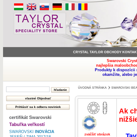
CRYSTAL TAYLOR OBCHODY KONTAK
Swarovski Crys
najlepšia maloobchod
Produkty k dispozíci
okamžite, alebo j
ÚVODNÁ STRÁNKA
SWAROVSKI BE
Ak ch
certifikát Swarovski
nižši
Tabuľka veľkostí
SWAROVSKI
INOVÁCIA
Tay
zväčšiť obrázok
zväčšiť obr
JESEŇ / ZIMA 2017/18