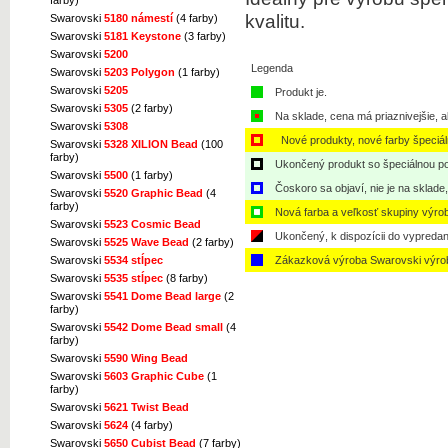
farby)
kvalitu.
Swarovski
5180 námestí
(4 farby)
Swarovski
5181 Keystone
(3 farby)
Swarovski
5200
Legenda
Swarovski
5203 Polygon
(1 farby)
Swarovski
5205
Produkt je.
Swarovski
5305
(2 farby)
Na sklade, cena má priaznivejšie, a
Swarovski
5308
Nové produkty, nové farby špeciá
Swarovski
5328 XILION Bead
(100
farby)
Ukončený produkt so špeciálnou po
Swarovski
5500
(1 farby)
Čoskoro sa objaví, nie je na sklade
Swarovski
5520 Graphic Bead
(4
farby)
Nová farba a veľkosť skupiny výro
Swarovski
5523 Cosmic Bead
Ukončený, k dispozícii do vypredan
Swarovski
5525 Wave Bead
(2 farby)
Zákazková výroba Swarovski výro
Swarovski
5534 stĺpec
Swarovski
5535 stĺpec
(8 farby)
Swarovski
5541 Dome Bead large
(2
farby)
Swarovski
5542 Dome Bead small
(4
farby)
Swarovski
5590 Wing Bead
Swarovski
5603 Graphic Cube
(1
farby)
Swarovski
5621 Twist Bead
Swarovski
5624
(4 farby)
Swarovski
5650 Cubist Bead
(7 farby)