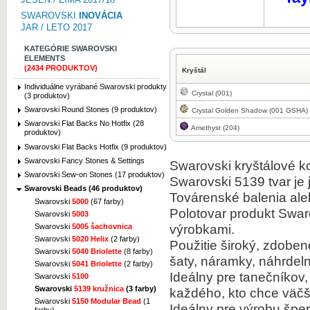
SWAROVSKI
INOVÁCIA
JAR / LETO 2017
KATEGÓRIE SWAROVSKI
ELEMENTS
(2434 PRODUKTOV)
Kryštál
Individuálne vyrábané Swarovski produkty
Crystal (001)
(3 produktov)
Swarovski Round Stones (9 produktov)
Crystal Golden Shadow (001 GSHA)
Swarovski Flat Backs No Hotfix (28
Amethyst (204)
produktov)
Swarovski Flat Backs Hotfix (9 produktov)
Swarovski Fancy Stones & Settings
Swarovski kryštálové k
Swarovski Sew-on Stones (17 produktov)
Swarovski 5139 tvar je 
Swarovski Beads (46 produktov)
Továrenské balenia ale
Swarovski
5000
(67 farby)
Polotovar produkt Swar
Swarovski
5003
výrobkami.
Swarovski
5005 šachovnica
Swarovski
5020 Helix
(2 farby)
Použitie široký, zdobe
Swarovski
5040 Briolette
(8 farby)
šaty, náramky, náhrde
Swarovski
5041 Briolette
(2 farby)
Ideálny pre tanečníkov,
Swarovski
5100
Swarovski
5139 kružnica
(3 farby)
každého, kto chce väčši
Swarovski
5150 Modular Bead
(1
Ideálny pre výrobu špe