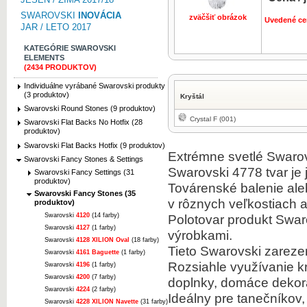
SWAROVSKI
INOVÁCIA
zväčšiť obrázok
Uvedené ce
JAR / LETO 2017
KATEGÓRIE SWAROVSKI
ELEMENTS
(2434 PRODUKTOV)
Individuálne vyrábané Swarovski produkty
(3 produktov)
Kryštál
Swarovski Round Stones (9 produktov)
Crystal F (001)
Swarovski Flat Backs No Hotfix (28
produktov)
Swarovski Flat Backs Hotfix (9 produktov)
Extrémne svetlé Swarovs
Swarovski Fancy Stones & Settings
Swarovski 4778 tvar je 
Swarovski Fancy Settings (31
produktov)
Továrenské balenie ale
Swarovski Fancy Stones (35
v rôznych veľkostiach a
produktov)
Swarovski
4120
(14 farby)
Polotovar produkt Swar
Swarovski
4127
(1 farby)
výrobkami.
Swarovski
4128 XILION Oval
(18 farby)
Tieto Swarovski zarezer
Swarovski
4161 Baguette
(1 farby)
Rozsiahle využívanie k
Swarovski
4196
(1 farby)
Swarovski
4200
(7 farby)
doplnky, domáce dekor
Swarovski
4224
(2 farby)
Ideálny pre tanečníkov
Swarovski
4228 XILION Navette
(31 farby)