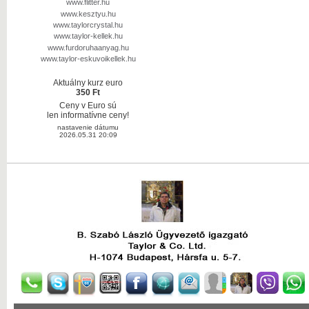
www.flitter.hu
www.kesztyu.hu
www.taylorcrystal.hu
www.taylor-kellek.hu
www.furdoruhaanyag.hu
www.taylor-eskuvoikellek.hu
Aktuálny kurz euro
350 Ft
Ceny v Euro sú
len informatívne ceny!
nastavenie dátumu
2026.05.31 20:09