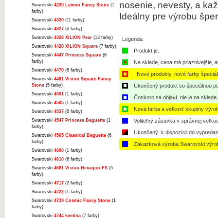
nosenie, nevesty, a kaž
Swarovski
4230 Lemon Fancy Stone
(1
farby)
Ideálny pre výrobu šper
Swarovski
4320
(11 farby)
Swarovski
4327
(6 farby)
Swarovski
4328 XILION Pear
(13 farby)
Legenda
Swarovski
4428 XILION Square
(7 farby)
Produkt je.
Swarovski
4447 Princess Square
(6
farby)
Na sklade, cena má priaznivejšie, a
Swarovski
4470
(8 farby)
Nové produkty, nové farby špeciá
Swarovski
4481 Vision Square Fancy
Stone
(5 farby)
Ukončený produkt so špeciálnou po
Swarovski
4501
(1 farby)
Čoskoro sa objaví, nie je na sklade
Swarovski
4505
(1 farby)
Nová farba a veľkosť skupiny výro
Swarovski
4527
(6 farby)
Swarovski
4547 Princess Baguette
(1
Voliteľný zásuvka v správnej veľkos
farby)
Ukončený, k dispozícii do vypredan
Swarovski
4565 Classical Baguette
(6
farby)
Zákazková výroba Swarovski výro
Swarovski
4600
(1 farby)
Swarovski
4610
(6 farby)
Swarovski
4681 Vision Hexagon FS
(5
farby)
Swarovski
4717
(2 farby)
Swarovski
4722
(1 farby)
Swarovski
4739 Cosmic Fancy Stone
(1
farby)
Swarovski
4744 kvetina
(7 farby)