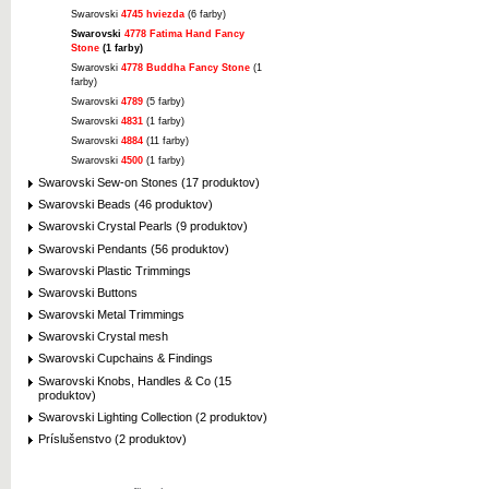
Swarovski
4745 hviezda
(6 farby)
Swarovski
4778 Fatima Hand Fancy
Stone
(1 farby)
Swarovski
4778 Buddha Fancy Stone
(1
farby)
Swarovski
4789
(5 farby)
Swarovski
4831
(1 farby)
Swarovski
4884
(11 farby)
Swarovski
4500
(1 farby)
Swarovski Sew-on Stones (17 produktov)
Swarovski Beads (46 produktov)
Swarovski Crystal Pearls (9 produktov)
Swarovski Pendants (56 produktov)
Swarovski Plastic Trimmings
Swarovski Buttons
Swarovski Metal Trimmings
Swarovski Crystal mesh
Swarovski Cupchains & Findings
Swarovski Knobs, Handles & Co (15
produktov)
Swarovski Lighting Collection (2 produktov)
Príslušenstvo (2 produktov)