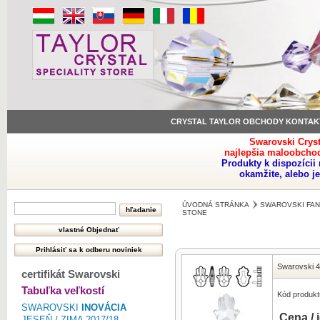
CRYSTAL TAYLOR OBCHODY KONTAK
Swarovski Crys
najlepšia maloobchod
Produkty k dispozíci
okamžite, alebo j
ÚVODNÁ STRÁNKA
SWAROVSKI FAN
STONE
Swarovski 
certifikát Swarovski
Tabuľka veľkostí
Kód produkt
SWAROVSKI
INOVÁCIA
Cena / 
JESEŇ / ZIMA 2017/18