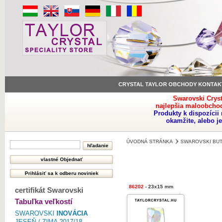
CRYSTAL TAYLOR OBCHODY KONTAK
Swarovski Crys
najlepšia maloobchod
Produkty k dispozíci
okamžite, alebo j
ÚVODNÁ STRÁNKA
SWAROVSKI BU
86202
- 23x15 mm
certifikát Swarovski
Tabuľka veľkostí
SWAROVSKI
INOVÁCIA
JESEŇ / ZIMA 2017/18