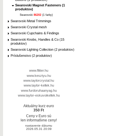
Swarovski Magnet Fasteners (1
produktov)
Swarovski
86202
(1 farby)
Swarovski Metal Trimmings
Swarovski Crystal mesh
Swarovski Cupchains & Findings
Swarovski Knobs, Handles & Co (15
produktov)
Swarovski Lighting Collection (2 produktov)
Príslušenstvo (2 produktov)
www.flitter.hu
www.kesztyu.hu
www.taylorcrystal.hu
www.taylor-kellek.hu
www.furdoruhaanyag.hu
www.taylor-eskuvoikellek.hu
Aktuálny kurz euro
350 Ft
Ceny v Euro sú
len informatívne ceny!
nastavenie dátumu
2026.05.31 20:09