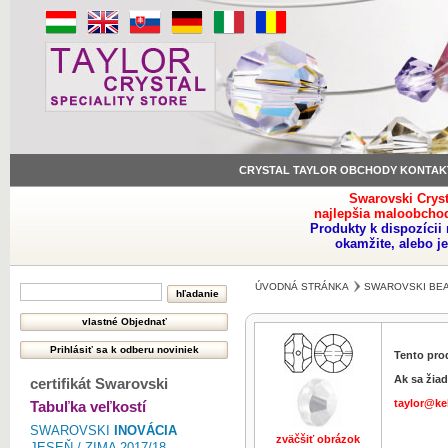
CRYSTAL TAYLOR OBCHODY KONTAK
Swarovski Crys
najlepšia maloobchod
Produkty k dispozíci
okamžite, alebo j
ÚVODNÁ STRÁNKA
SWAROVSKI BE
Tento pro
Ak sa žiad
certifikát Swarovski
taylor@ke
Tabuľka veľkostí
SWAROVSKI
INOVÁCIA
zväčšiť obrázok
JESEŇ / ZIMA 2017/18