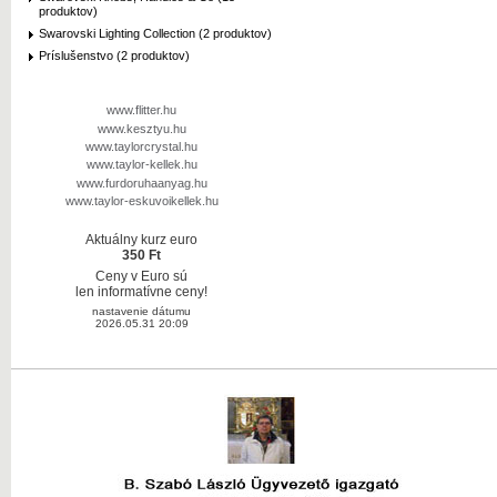
produktov)
Swarovski Lighting Collection (2 produktov)
Príslušenstvo (2 produktov)
www.flitter.hu
www.kesztyu.hu
www.taylorcrystal.hu
www.taylor-kellek.hu
www.furdoruhaanyag.hu
www.taylor-eskuvoikellek.hu
Aktuálny kurz euro
350 Ft
Ceny v Euro sú
len informatívne ceny!
nastavenie dátumu
2026.05.31 20:09