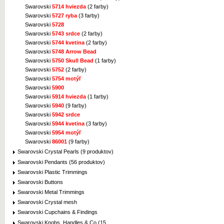
Swarovski
5714 hviezda
(2 farby)
Swarovski
5727 ryba
(3 farby)
Swarovski
5728
Swarovski
5743 srdce
(2 farby)
Swarovski
5744 kvetina
(2 farby)
Swarovski
5748 Arrow Bead
Swarovski
5750 Skull Bead
(1 farby)
Swarovski
5752
(2 farby)
Swarovski
5754 motýľ
Swarovski
5900
Swarovski
5914 hviezda
(1 farby)
Swarovski
5940
(9 farby)
Swarovski
5942 srdce
Swarovski
5944 kvetina
(3 farby)
Swarovski
5954 motýľ
Swarovski
86001
(9 farby)
Swarovski Crystal Pearls (9 produktov)
Swarovski Pendants (56 produktov)
Swarovski Plastic Trimmings
Swarovski Buttons
Swarovski Metal Trimmings
Swarovski Crystal mesh
Swarovski Cupchains & Findings
Swarovski Knobs, Handles & Co (15