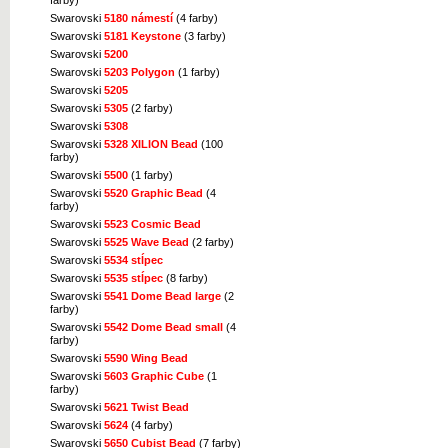
farby)
Swarovski
5180 námestí
(4 farby)
Swarovski
5181 Keystone
(3 farby)
Swarovski
5200
Swarovski
5203 Polygon
(1 farby)
Swarovski
5205
Swarovski
5305
(2 farby)
Swarovski
5308
Swarovski
5328 XILION Bead
(100
farby)
Swarovski
5500
(1 farby)
Swarovski
5520 Graphic Bead
(4
farby)
Swarovski
5523 Cosmic Bead
Swarovski
5525 Wave Bead
(2 farby)
Swarovski
5534 stĺpec
Swarovski
5535 stĺpec
(8 farby)
Swarovski
5541 Dome Bead large
(2
farby)
Swarovski
5542 Dome Bead small
(4
farby)
Swarovski
5590 Wing Bead
Swarovski
5603 Graphic Cube
(1
farby)
Swarovski
5621 Twist Bead
Swarovski
5624
(4 farby)
Swarovski
5650 Cubist Bead
(7 farby)