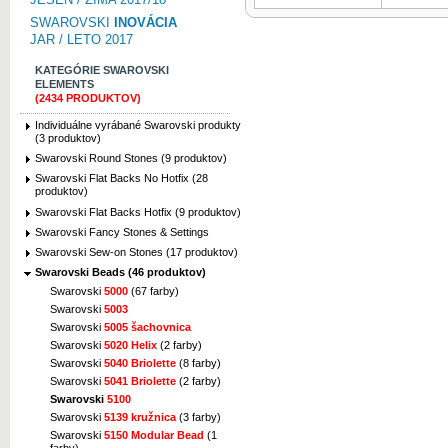
SWAROVSKI
INOVÁCIA
JAR / LETO 2017
KATEGÓRIE SWAROVSKI
ELEMENTS
(2434 PRODUKTOV)
Individuálne vyrábané Swarovski produkty
(3 produktov)
Swarovski Round Stones (9 produktov)
Swarovski Flat Backs No Hotfix (28
produktov)
Swarovski Flat Backs Hotfix (9 produktov)
Swarovski Fancy Stones & Settings
Swarovski Sew-on Stones (17 produktov)
Swarovski Beads (46 produktov)
Swarovski
5000
(67 farby)
Swarovski
5003
Swarovski
5005 šachovnica
Swarovski
5020 Helix
(2 farby)
Swarovski
5040 Briolette
(8 farby)
Swarovski
5041 Briolette
(2 farby)
Swarovski
5100
Swarovski
5139 kružnica
(3 farby)
Swarovski
5150 Modular Bead
(1