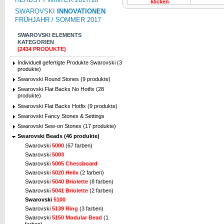
klicken
SWAROVSKI
INNOVATIONEN
FRÜHJAHR / SOMMER 2017
SWAROVSKI ELEMENTS
KATEGORIEN
(2434 PRODUKTE)
Individuell gefertigte Produkte Swarovski (3
produkte)
Swarovski Round Stones (9 produkte)
Swarovski Flat Backs No Hotfix (28
produkte)
Swarovski Flat Backs Hotfix (9 produkte)
Swarovski Fancy Stones & Settings
Swarovski Sew-on Stones (17 produkte)
Swarovski Beads (46 produkte)
Swarovski
5000
(67 farben)
Swarovski
5003
Swarovski
5005 Chessboard
Swarovski
5020 Helix
(2 farben)
Swarovski
5040 Briolette
(8 farben)
Swarovski
5041 Briolette
(2 farben)
Swarovski
5100
Swarovski
5139 Ring
(3 farben)
Swarovski
5150 Modular Bead
(1