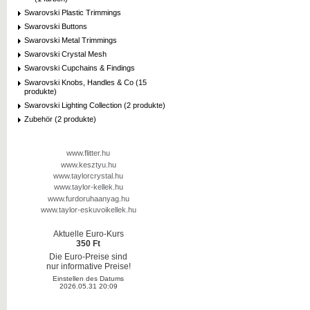
Swarovski Plastic Trimmings
Swarovski Buttons
Swarovski Metal Trimmings
Swarovski Crystal Mesh
Swarovski Cupchains & Findings
Swarovski Knobs, Handles & Co (15
produkte)
Swarovski Lighting Collection (2 produkte)
Zubehör (2 produkte)
www.flitter.hu
www.kesztyu.hu
www.taylorcrystal.hu
www.taylor-kellek.hu
www.furdoruhaanyag.hu
www.taylor-eskuvoikellek.hu
Aktuelle Euro-Kurs
350 Ft
Die Euro-Preise sind
nur informative Preise!
Einstellen des Datums
2026.05.31 20:09