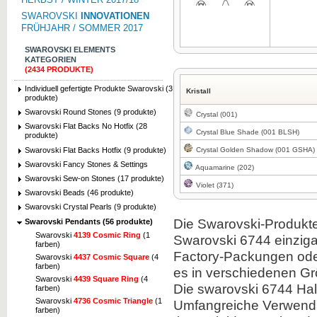
SWAROVSKI
INNOVATIONEN
FRÜHJAHR / SOMMER 2017
SWAROVSKI ELEMENTS
KATEGORIEN
(2434 PRODUKTE)
Zum Vergrößern klicken
Individuell gefertigte Produkte Swarovski (3
Kristall
produkte)
Swarovski Round Stones (9 produkte)
Crystal (001)
Swarovski Flat Backs No Hotfix (28
Crystal Blue Shade (001 BLSH)
produkte)
Swarovski Flat Backs Hotfix (9 produkte)
Crystal Golden Shadow (001 GSHA)
Swarovski Fancy Stones & Settings
Aquamarine (202)
Swarovski Sew-on Stones (17 produkte)
Violet (371)
Swarovski Beads (46 produkte)
Swarovski Crystal Pearls (9 produkte)
Die Swarovski-Produkte 
Swarovski Pendants (56 produkte)
Swarovski
4139 Cosmic Ring
(1
Swarovski 6744 einziga
farben)
Factory-Packungen oder
Swarovski
4437 Cosmic Square
(4
farben)
es in verschiedenen G
Swarovski
4439 Square Ring
(4
Die swarovski 6744 Hal
farben)
Swarovski
4736 Cosmic Triangle
(1
Umfangreiche Verwendu
farben)