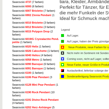
tiara, Kleider, Armbände
Swarovski
4737
(7 farben)
Perfekt für Tänzer, für
Swarovski
6000
(6 farben)
Swarovski
6007 Briolette
(7 farben)
die mehr Funkeln der Sw
Swarovski
6902 Zinnia Pendant
(1
Ideal für Schmuck mach
farben)
Swarovski
6010 Briolette
(3 farben)
Swarovski
6012 Briolette
(3 farben)
Legend
Swarovski
6015 Polygon Drop
(2
farben)
Auf Lager.
Swarovski
6019/G Crystalactite Pend.
Auf Lager, haben der Preis günstiger
petite
(1 farben)
Swarovski
6020 Helix
(1 farben)
Neue Produkte, neue Farben für sp
Swarovski
6026 Cabochette
(1 farben)
Nicht mehr im Sortiment mit Sondera
Swarovski
6040 Helios
(4 farben)
Coming soon, nicht auf Lager, sollt
Swarovski
6058 Metro
(1 farben)
Swarovski
6090 Baroque
(6 farben)
Neue Farbe, neuer Größe in Produ
Swarovski
6091 Baroque
(1 farben)
Auslaufartikel, lieferbar solange der 
Swarovski
6100
(1 farben)
Sonderanfertigung Swarovski Produ
Swarovski
6106 Pear Pendant
(3
farben)
Swarovski
6128 Mini Pear Pendant
(1
farben)
Swarovski
6190 Rock Pendant
(10
farben)
Swarovski
6191 Divine Rock Pendant
(4 farben)
Swarovski
6202 Herz-Anhänger
(5