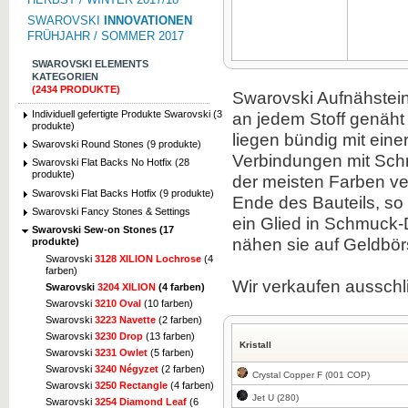
SWAROVSKI
INNOVATIONEN
FRÜHJAHR / SOMMER 2017
SWAROVSKI ELEMENTS
KATEGORIEN
(2434 PRODUKTE)
Swarovski
Aufnähstei
Individuell gefertigte Produkte Swarovski (3
an
jedem Stoff
genäht
produkte)
liegen
bündig mit
eine
Swarovski Round Stones (9 produkte)
Verbindungen mit
Sch
Swarovski Flat Backs No Hotfix (28
produkte)
der
meisten Farben
ve
Swarovski Flat Backs Hotfix (9 produkte)
Ende
des Bauteils
,
so
Swarovski Fancy Stones & Settings
ein Glied in
Schmuck-
Swarovski Sew-on Stones (17
nähen sie
auf
Geldbör
produkte)
Swarovski
3128 XILION Lochrose
(4
farben)
Wir verkaufen ausschl
Swarovski
3204 XILION
(4 farben)
Swarovski
3210 Oval
(10 farben)
Swarovski
3223 Navette
(2 farben)
Swarovski
3230 Drop
(13 farben)
Kristall
Swarovski
3231 Owlet
(5 farben)
Swarovski
3240 Négyzet
(2 farben)
Crystal Copper F (001 COP)
Swarovski
3250 Rectangle
(4 farben)
Jet U (280)
Swarovski
3254 Diamond Leaf
(6