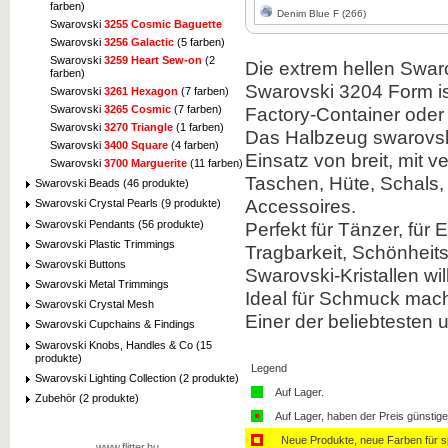
farben)
Denim Blue F (266)
Swarovski
3255 Cosmic Baguette
Swarovski
3256 Galactic
(5 farben)
Swarovski
3259 Heart Sew-on
(2
Die extrem hellen Swar
farben)
Swarovski 3204 Form ist
Swarovski
3261 Hexagon
(7 farben)
Swarovski
3265 Cosmic
(7 farben)
Factory-Container ode
Swarovski
3270 Triangle
(1 farben)
Das Halbzeug swarovski
Swarovski
3400 Square
(4 farben)
Einsatz von breit, mit 
Swarovski
3700 Marguerite
(11 farben)
Taschen, Hüte, Schals,
Swarovski Beads (46 produkte)
Accessoires.
Swarovski Crystal Pearls (9 produkte)
Swarovski Pendants (56 produkte)
Perfekt für Tänzer, für
Swarovski Plastic Trimmings
Tragbarkeit, Schönheits
Swarovski Buttons
Swarovski-Kristallen will
Swarovski Metal Trimmings
Ideal für Schmuck mach
Swarovski Crystal Mesh
Einer der beliebtesten u
Swarovski Cupchains & Findings
Swarovski Knobs, Handles & Co (15
produkte)
Legend
Swarovski Lighting Collection (2 produkte)
Auf Lager.
Zubehör (2 produkte)
Auf Lager, haben der Preis günstiger
Neue Produkte, neue Farben für sp
www.flitter.hu