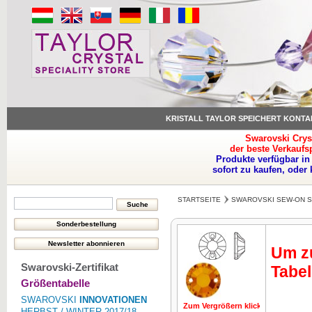
KRISTALL TAYLOR SPEICHERT KONTA
Swarovski Crys
der beste Verkaufs
Produkte verfügbar in
sofort zu kaufen, oder
STARTSEITE
SWAROVSKI SEW-ON 
Um zu
Swarovski-Zertifikat
Tabel
Größentabelle
SWAROVSKI
INNOVATIONEN
Zum Vergrößern klicken
Zum Vergrö
HERBST / WINTER 2017/18