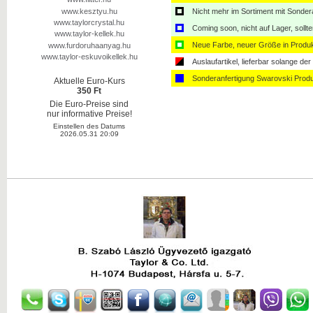
www.kesztyu.hu
Nicht mehr im Sortiment mit Sondera
www.taylorcrystal.hu
Coming soon, nicht auf Lager, sollt
www.taylor-kellek.hu
Neue Farbe, neuer Größe in Produ
www.furdoruhaanyag.hu
www.taylor-eskuvoikellek.hu
Auslaufartikel, lieferbar solange der 
Sonderanfertigung Swarovski Produ
Aktuelle Euro-Kurs
350 Ft
Die Euro-Preise sind
nur informative Preise!
Einstellen des Datums
2026.05.31 20:09