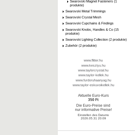
Swarovski Magnet Fasteners (1
produkte)
Swarovski Metal Trimmings
Swarovski Crystal Mesh
Swarovski Cupchains & Findings
Swarovski Knobs, Handles & Co (15
produkte)
Swarovski Lighting Collection (2 produkte)
Zubehör (2 produkte)
www.flitter.hu
www.kesztyu.hu
www.taylorcrystal.hu
www.taylor-kellek.hu
www.furdoruhaanyag.hu
www.taylor-eskuvoikellek.hu
Aktuelle Euro-Kurs
350 Ft
Die Euro-Preise sind
nur informative Preise!
Einstellen des Datums
2026.05.31 20:09