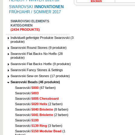
klicken
SWAROVSKI
INNOVATIONEN
FRÜHJAHR / SOMMER 2017
SWAROVSKI ELEMENTS
KATEGORIEN
(2434 PRODUKTE)
Individuell gefertigte Produkte Swarovski (3
produkte)
Swarovski Round Stones (9 produkte)
Swarovski Flat Backs No Hotfix (28
produkte)
Swarovski Flat Backs Hotfix (9 produkte)
Swarovski Fancy Stones & Settings
Swarovski Sew-on Stones (17 produkte)
Swarovski Beads (46 produkte)
Swarovski
5000
(67 farben)
Swarovski
5003
Swarovski
5005 Chessboard
Swarovski
5020 Helix
(2 farben)
Swarovski
5040 Briolette
(8 farben)
Swarovski
5041 Briolette
(2 farben)
Swarovski
5100
Swarovski
5139 Ring
(3 farben)
Swarovski
5150 Modular Bead
(1