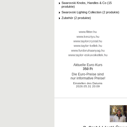
Swarovski Knobs, Handles & Co (15
produkte)
Swarovski Lighting Collection (2 produkte)
Zubehör (2 produkte)
www.flitter.hu
www.kesztyu.hu
www.taylorcrystal.hu
www.taylor-kellek.hu
www.furdoruhaanyag.hu
www.taylor-eskuvoikellek.hu
Aktuelle Euro-Kurs
350 Ft
Die Euro-Preise sind
nur informative Preise!
Einstellen des Datums
2026.05.31 20:09