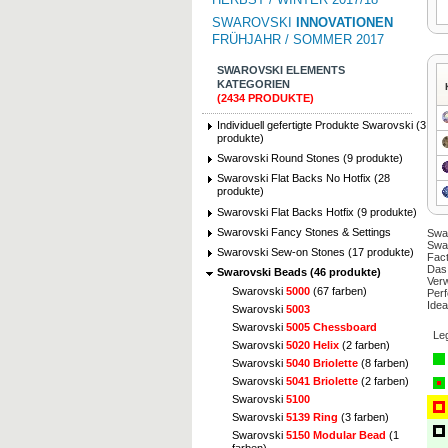
SWAROVSKI
INNOVATIONEN
FRÜHJAHR / SOMMER 2017
SWAROVSKI ELEMENTS
KATEGORIEN
(2434 PRODUKTE)
Individuell gefertigte Produkte Swarovski (3
produkte)
Swarovski Round Stones (9 produkte)
Swarovski Flat Backs No Hotfix (28
produkte)
Swarovski Flat Backs Hotfix (9 produkte)
Swarovski Fancy Stones & Settings
Swar
Swar
Swarovski Sew-on Stones (17 produkte)
Fac
Das 
Swarovski Beads (46 produkte)
Verw
Swarovski
5000
(67 farben)
Perf
Idea
Swarovski
5003
Swarovski
5005 Chessboard
Le
Swarovski
5020 Helix
(2 farben)
Swarovski
5040 Briolette
(8 farben)
Swarovski
5041 Briolette
(2 farben)
Swarovski
5100
Swarovski
5139 Ring
(3 farben)
Swarovski
5150 Modular Bead
(1