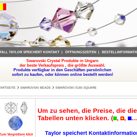
TALL TAYLOR SPEICHERT KONTAKT
|
ÖFFNUNGSZEITEN
|
BESTELLINFORMATI
Swarovski Crystal Produkte in Ungarn
der beste Verkaufspreis , die größte Auswahl.
Produkte verfügbar in den Geschäften persönlichen
sofort zu kaufen, oder können online bestellt werden!
TARTSEITE
SWAROVSKI BEADS
SWAROVSKI 5180 SQUARE
Um zu sehen, die Preise, die die
Tabellen unten klicken. (
,
,
..
Taylor speichert Kontaktinformati
Zum Vergrößern klicken
Zum Vergrößern klicken
Zum Vergrößern klicken