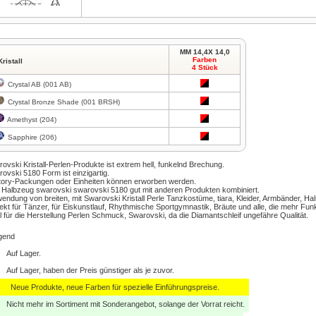
MM 14,4X 14,0
Farben
Kristall
4 Stück
Zum Vergrößern klicken
Crystal AB (001 AB)
Crystal Bronze Shade (001 BRSH)
Amethyst (204)
Sapphire (206)
ovski Kristall-Perlen-Produkte ist extrem hell, funkelnd Brechung.
ovski 5180 Form ist einzigartig.
tory-Packungen oder Einheiten können erworben werden.
Halbzeug swarovski swarovski 5180 gut mit anderen Produkten kombiniert.
endung von breiten, mit Swarovski Kristall Perle Tanzkostüme, tiara, Kleider, Armbänder, Hal
ekt für Tänzer, für Eiskunstlauf, Rhythmische Sportgymnastik, Bräute und alle, die mehr Funke
l für die Herstellung Perlen Schmuck, Swarovski, da die Diamantschleif ungefähre Qualität.
gend
Auf Lager.
Auf Lager, haben der Preis günstiger als je zuvor.
Neue Produkte, neue Farben für spezielle Einführungspreise.
Nicht mehr im Sortiment mit Sonderangebot, solange der Vorrat reicht.