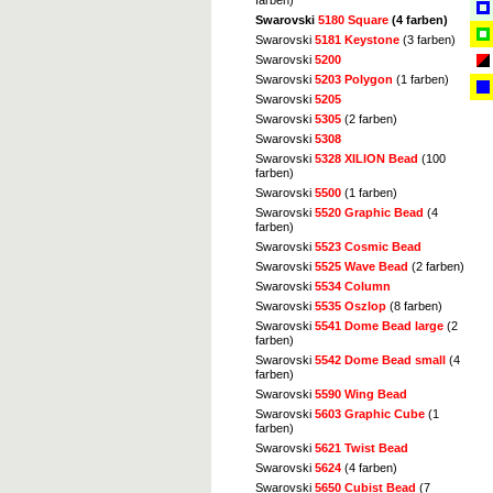
farben)
Swarovski
5180 Square
(4 farben)
Swarovski
5181 Keystone
(3 farben)
Swarovski
5200
Swarovski
5203 Polygon
(1 farben)
Swarovski
5205
Swarovski
5305
(2 farben)
Swarovski
5308
Swarovski
5328 XILION Bead
(100
farben)
Swarovski
5500
(1 farben)
Swarovski
5520 Graphic Bead
(4
farben)
Swarovski
5523 Cosmic Bead
Swarovski
5525 Wave Bead
(2 farben)
Swarovski
5534 Column
Swarovski
5535 Oszlop
(8 farben)
Swarovski
5541 Dome Bead large
(2
farben)
Swarovski
5542 Dome Bead small
(4
farben)
Swarovski
5590 Wing Bead
Swarovski
5603 Graphic Cube
(1
farben)
Swarovski
5621 Twist Bead
Swarovski
5624
(4 farben)
Swarovski
5650 Cubist Bead
(7