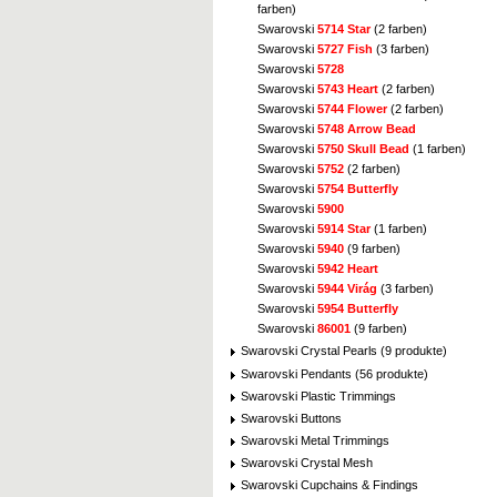
farben)
Swarovski
5714 Star
(2 farben)
Swarovski
5727 Fish
(3 farben)
Swarovski
5728
Swarovski
5743 Heart
(2 farben)
Swarovski
5744 Flower
(2 farben)
Swarovski
5748 Arrow Bead
Swarovski
5750 Skull Bead
(1 farben)
Swarovski
5752
(2 farben)
Swarovski
5754 Butterfly
Swarovski
5900
Swarovski
5914 Star
(1 farben)
Swarovski
5940
(9 farben)
Swarovski
5942 Heart
Swarovski
5944 Virág
(3 farben)
Swarovski
5954 Butterfly
Swarovski
86001
(9 farben)
Swarovski Crystal Pearls (9 produkte)
Swarovski Pendants (56 produkte)
Swarovski Plastic Trimmings
Swarovski Buttons
Swarovski Metal Trimmings
Swarovski Crystal Mesh
Swarovski Cupchains & Findings