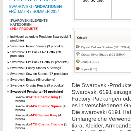
SWAROVSKI
INNOVATIONEN
FRÜHJAHR / SOMMER 2017
SWAROVSKI ELEMENTS
KATEGORIEN
(2434 PRODUKTE)
Zum Vergrößern klicken
Individuell gefertigte Produkte Swarovski (3
Kristall
produkte)
Swarovski Round Stones (9 produkte)
Crystal Golden Shadow (001 GSHA)
Swarovski Flat Backs No Hotfix (28
Crystal Silver Shade (001 SSHA)
produkte)
Swarovski Flat Backs Hotfix (9 produkte)
Jonquil (213)
Swarovski Fancy Stones & Settings
Topaz (203)
Swarovski Sew-on Stones (17 produkte)
Swarovski Beads (46 produkte)
Die Swarovski-Produkte 
Swarovski Crystal Pearls (9 produkte)
Swarovski 6191 einziga
Swarovski Pendants (56 produkte)
Swarovski
4139 Cosmic Ring
(1
Factory-Packungen oder
farben)
es in verschiedenen G
Swarovski
4437 Cosmic Square
(4
farben)
Die swarovski 6191 Hal
Swarovski
4439 Square Ring
(4
Umfangreiche Verwendu
farben)
tiara, Kleider, Armbände
Swarovski
4736 Cosmic Triangle
(1
farben)