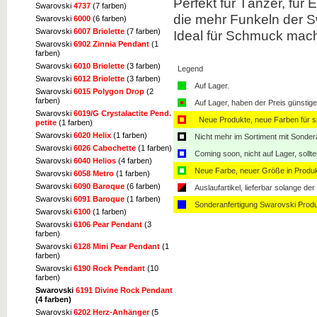
Perfekt für Tänzer, für
Swarovski
4737
(7 farben)
die mehr Funkeln der Sw
Swarovski
6000
(6 farben)
Swarovski
6007 Briolette
(7 farben)
Ideal für Schmuck mach
Swarovski
6902 Zinnia Pendant
(1
farben)
Swarovski
6010 Briolette
(3 farben)
Legend
Swarovski
6012 Briolette
(3 farben)
Auf Lager.
Swarovski
6015 Polygon Drop
(2
farben)
Auf Lager, haben der Preis günstiger
Swarovski
6019/G Crystalactite Pend.
Neue Produkte, neue Farben für sp
petite
(1 farben)
Swarovski
6020 Helix
(1 farben)
Nicht mehr im Sortiment mit Sondera
Swarovski
6026 Cabochette
(1 farben)
Coming soon, nicht auf Lager, sollt
Swarovski
6040 Helios
(4 farben)
Neue Farbe, neuer Größe in Produ
Swarovski
6058 Metro
(1 farben)
Swarovski
6090 Baroque
(6 farben)
Auslaufartikel, lieferbar solange der 
Swarovski
6091 Baroque
(1 farben)
Sonderanfertigung Swarovski Produ
Swarovski
6100
(1 farben)
Swarovski
6106 Pear Pendant
(3
farben)
Swarovski
6128 Mini Pear Pendant
(1
farben)
Swarovski
6190 Rock Pendant
(10
farben)
Swarovski
6191 Divine Rock Pendant
(4 farben)
Swarovski
6202 Herz-Anhänger
(5