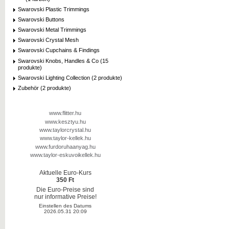
Swarovski Plastic Trimmings
Swarovski Buttons
Swarovski Metal Trimmings
Swarovski Crystal Mesh
Swarovski Cupchains & Findings
Swarovski Knobs, Handles & Co (15
produkte)
Swarovski Lighting Collection (2 produkte)
Zubehör (2 produkte)
www.flitter.hu
www.kesztyu.hu
www.taylorcrystal.hu
www.taylor-kellek.hu
www.furdoruhaanyag.hu
www.taylor-eskuvoikellek.hu
Aktuelle Euro-Kurs
350 Ft
Die Euro-Preise sind
nur informative Preise!
Einstellen des Datums
2026.05.31 20:09