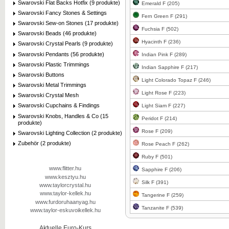
Swarovski Flat Backs Hotfix (9 produkte)
Emerald F (205)
Swarovski Fancy Stones & Settings
Fern Green F (291)
Swarovski Sew-on Stones (17 produkte)
Fuchsia F (502)
Swarovski Beads (46 produkte)
Hyacinth F (236)
Swarovski Crystal Pearls (9 produkte)
Swarovski Pendants (56 produkte)
Indian Pink F (289)
Swarovski Plastic Trimmings
Indian Sapphire F (217)
Swarovski Buttons
Light Colorado Topaz F (246)
Swarovski Metal Trimmings
Light Rose F (223)
Swarovski Crystal Mesh
Swarovski Cupchains & Findings
Light Siam F (227)
Swarovski Knobs, Handles & Co (15
Peridot F (214)
produkte)
Rose F (209)
Swarovski Lighting Collection (2 produkte)
Zubehör (2 produkte)
Rose Peach F (262)
Ruby F (501)
www.flitter.hu
Sapphire F (206)
www.kesztyu.hu
Silk F (391)
www.taylorcrystal.hu
www.taylor-kellek.hu
Tangerine F (259)
www.furdoruhaanyag.hu
Tanzanite F (539)
www.taylor-eskuvoikellek.hu
Aktuelle Euro-Kurs