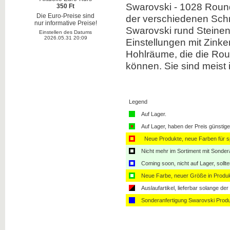
Swarovski
-
1028
Roun
350 Ft
Die Euro-Preise sind
der
verschiedenen Schn
nur informative Preise!
Swarovski rund
Steinen
Einstellen des Datums
2026.05.31 20:09
Einstellungen
mit
Zinke
Hohlräume, die
die
Rou
können.
Sie sind meist 
Legend
Auf Lager.
Auf Lager, haben der Preis günstiger
Neue Produkte, neue Farben für sp
Nicht mehr im Sortiment mit Sondera
Coming soon, nicht auf Lager, sollt
Neue Farbe, neuer Größe in Produ
Auslaufartikel, lieferbar solange der 
Sonderanfertigung Swarovski Produ