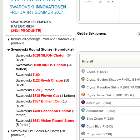
SWAROVSKI
INNOVATIONEN
FRÜHJAHR / SOMMER 2017
SWAROVSKI ELEMENTS
KATEGORIEN
(2434 PRODUKTE)
Zum Vergrößern klicken
Zum Vergrö
Größe Sektionen:
Individuell gefertigte Produkte Swarovski (3
produkte)
Swarovski Round Stones (9 produkte)
Swarovski
1028 XILION Chaton
(64
farben)
Kristall
Swarovski
1088 XIRIUS Chaton
(26
farben)
Crystal F (001)
Swarovski
1100
Crystal Golden Shadow F (001 GSH
Swarovski
1122 Rivoli Chaton
(58
farben)
Crystal Paradise Shine F (001 PARS
Swarovski
1128
(1 farben)
Crystal Rose Gold F (001 ROGL)
Swarovski
1318 Flower Cut
(1 farben)
Swarovski
1357 Brilliant Cut
(10
Amethyst F (204)
farben)
Aquamarine F (202)
Swarovski
1480 Cabochon Chaton
(5
farben)
Blue Zircon F (229)
Swarovski
1681 Vision Round Stone
(5 farben)
Capri Blue F (243)
Swarovski Flat Backs No Hotfix (28
Chrysolite F (238)
produkte)