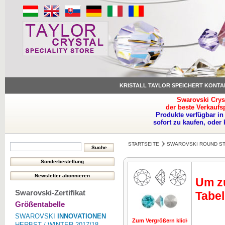
KRISTALL TAYLOR SPEICHERT KONTA
Swarovski Crys
der beste Verkaufs
Produkte verfügbar in
sofort zu kaufen, oder
STARTSEITE
SWAROVSKI ROUND S
Um zu
Swarovski-Zertifikat
Tabel
Größentabelle
SWAROVSKI
INNOVATIONEN
Zum Vergrößern klicken
Zum Vergrö
HERBST / WINTER 2017/18