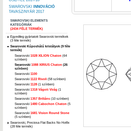
SWAROVSKI
INNOVÁCIÓ
TAVASZ/NYÁR 2017
SWAROVSKI ELEMENTS
KATEGÓRIÁK
(2434 FÉLE TERMÉK)
Egyedileg gyártatott Swarovski termékek
(3 féle termék)
Swarovski Kúposhátú kristályok (9 féle
termék)
Swarovski
1028 XILION Chaton
(64
színben)
Swarovski
1088 XIRIUS Chaton
(26
színben)
Swarovski
1100
Swarovski
1122 Rivoli
(58 színben)
Swarovski
1128
(1 színben)
Swarovski
1318 Vágott Virág
(1
színben)
Swarovski
1357 Briliáns
(10 színben)
Swarovski
1480 Cabochon Chaton
(5
színben)
Swarovski
1681 Vision Round Stone
(5 színben)
Swarovski, Preciosa Flat Backs No Hotfix
(28 féle termék)