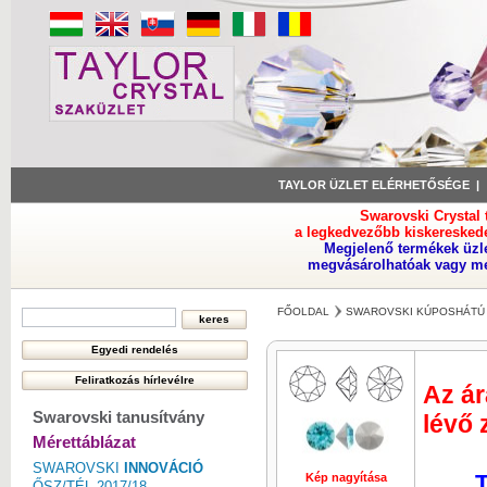
TAYLOR ÜZLET ELÉRHETŐSÉGE
Swarovski Crystal
a legkedvezőbb kiskeresked
Megjelenő termékek üzl
megvásárolhatóak vagy meg
FŐOLDAL
SWAROVSKI KÚPOSHÁTÚ 
Az ár
Swarovski tanusítvány
lévő 
Mérettáblázat
SWAROVSKI
INNOVÁCIÓ
T
Kép nagyítása
Kép nagyí
ŐSZ/TÉL 2017/18