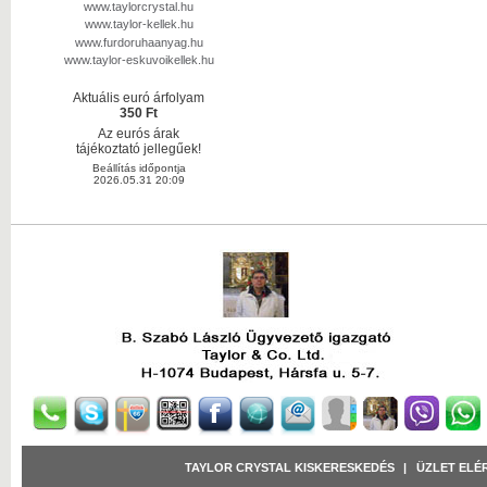
www.taylorcrystal.hu
www.taylor-kellek.hu
www.furdoruhaanyag.hu
www.taylor-eskuvoikellek.hu
Aktuális euró árfolyam
350 Ft
Az eurós árak
tájékoztató jellegűek!
Beállítás időpontja
2026.05.31 20:09
TAYLOR CRYSTAL KISKERESKEDÉS
|
ÜZLET ELÉ