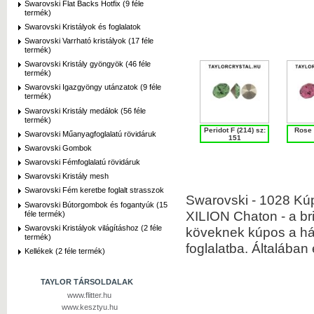
Swarovski Flat Backs Hotfix (9 féle
termék)
Swarovski Kristályok és foglalatok
Swarovski Varrható kristályok (17 féle
termék)
Swarovski Kristály gyöngyök (46 féle
termék)
Swarovski Igazgyöngy utánzatok (9 féle
termék)
Swarovski Kristály medálok (56 féle
termék)
Peridot F (214) sz:
Rose 
Swarovski Műanyagfoglalatú rövidáruk
151
Swarovski Gombok
Swarovski Fémfoglalatú rövidáruk
Swarovski Kristály mesh
Swarovski Fém keretbe foglalt strasszok
Swarovski - 1028 Kúp
Swarovski Bútorgombok és fogantyúk (15
XILION Chaton - a bri
féle termék)
Swarovski Kristályok világításhoz (2 féle
köveknek kúpos a há
termék)
foglalatba. Általába
Kellékek (2 féle termék)
TAYLOR TÁRSOLDALAK
www.flitter.hu
www.kesztyu.hu