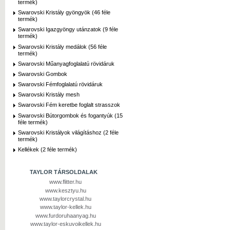
termék)
Swarovski Kristály gyöngyök (46 féle
termék)
Swarovski Igazgyöngy utánzatok (9 féle
termék)
Swarovski Kristály medálok (56 féle
termék)
Swarovski Műanyagfoglalatú rövidáruk
Swarovski Gombok
Swarovski Fémfoglalatú rövidáruk
Swarovski Kristály mesh
Swarovski Fém keretbe foglalt strasszok
Swarovski Bútorgombok és fogantyúk (15
féle termék)
Swarovski Kristályok világításhoz (2 féle
termék)
Kellékek (2 féle termék)
TAYLOR TÁRSOLDALAK
www.flitter.hu
www.kesztyu.hu
www.taylorcrystal.hu
www.taylor-kellek.hu
www.furdoruhaanyag.hu
www.taylor-eskuvoikellek.hu