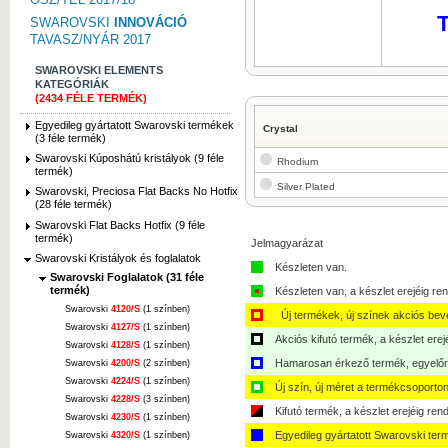
T
SWAROVSKI
INNOVÁCIÓ
TAVASZ/NYÁR 2017
SWAROVSKI ELEMENTS
KATEGÓRIÁK
(2434 FÉLE TERMÉK)
Egyedileg gyártatott Swarovski termékek
Crystal
(3 féle termék)
Swarovski Kúposhátú kristályok (9 féle
Rhodium
termék)
Silver Plated
Swarovski, Preciosa Flat Backs No Hotfix
(28 féle termék)
Swarovski Flat Backs Hotfix (9 féle
termék)
Jelmagyarázat
Swarovski Kristályok és foglalatok
Készleten van.
Swarovski Foglalatok (31 féle
termék)
Készleten van, a készlet erejéig ren
Swarovski
4120/S
(1 színben)
Új termékek, új színek akciós bev
Swarovski
4127/S
(1 színben)
Akciós kifutó termék, a készlet erej
Swarovski
4128/S
(1 színben)
Hamarosan érkező termék, egyelőre
Swarovski
4200/S
(2 színben)
Swarovski
4224/S
(1 színben)
Új szín, új méret a termékcsoporton
Swarovski
4228/S
(3 színben)
Kifutó termék, a készlet erejéig ren
Swarovski
4230/S
(1 színben)
Egyedileg gyártatott Swarovski ter
Swarovski
4320/S
(1 színben)