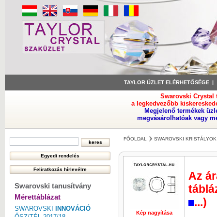
TAYLOR ÜZLET ELÉRHETŐSÉGE
Swarovski Crystal
a legkedvezőbb kiskeresked
Megjelenő termékek üzl
megvásárolhatóak vagy meg
FŐOLDAL
SWAROVSKI KRISTÁLYOK
Az ár
Swarovski tanusítvány
táblá
Mérettáblázat
...)
SWAROVSKI
INNOVÁCIÓ
Kép nagyítása
ŐSZ/TÉL 2017/18