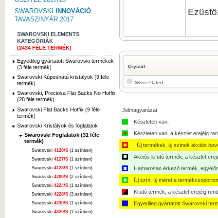
Ezüstöz
SWAROVSKI
INNOVÁCIÓ
TAVASZ/NYÁR 2017
SWAROVSKI ELEMENTS
KATEGÓRIÁK
(2434 FÉLE TERMÉK)
Egyedileg gyártatott Swarovski termékek
Crystal
(3 féle termék)
Swarovski Kúposhátú kristályok (9 féle
Silver Plated
termék)
Swarovski, Preciosa Flat Backs No Hotfix
(28 féle termék)
Swarovski Flat Backs Hotfix (9 féle
Jelmagyarázat
termék)
Készleten van.
Swarovski Kristályok és foglalatok
Készleten van, a készlet erejéig ren
Swarovski Foglalatok (31 féle
termék)
Új termékek, új színek akciós bev
Swarovski
4120/S
(1 színben)
Akciós kifutó termék, a készlet erej
Swarovski
4127/S
(1 színben)
Swarovski
4128/S
(1 színben)
Hamarosan érkező termék, egyelőre
Swarovski
4200/S
(2 színben)
Új szín, új méret a termékcsoporton
Swarovski
4224/S
(1 színben)
Kifutó termék, a készlet erejéig ren
Swarovski
4228/S
(3 színben)
Swarovski
4230/S
(1 színben)
Egyedileg gyártatott Swarovski ter
Swarovski
4320/S
(1 színben)