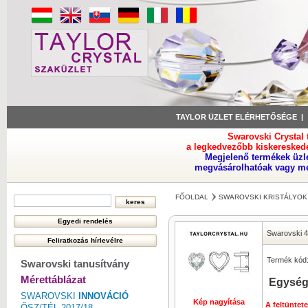
TAYLOR ÜZLET ELÉRHETŐSÉGE
Swarovski Crystal
a legkedvezőbb kiskeresked
Megjelenő termékek üzl
megvásárolhatóak vagy meg
FŐOLDAL
SWAROVSKI KRISTÁLYOK
Swarovski 
Termék kód
Swarovski tanusítvány
Mérettáblázat
Egység
SWAROVSKI
INNOVÁCIÓ
Kép nagyítása
A feltüntet
ŐSZ/TÉL 2017/18