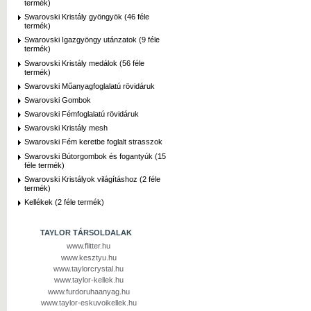
termék)
Swarovski Kristály gyöngyök (46 féle
termék)
Swarovski Igazgyöngy utánzatok (9 féle
termék)
Swarovski Kristály medálok (56 féle
termék)
Swarovski Műanyagfoglalatú rövidáruk
Swarovski Gombok
Swarovski Fémfoglalatú rövidáruk
Swarovski Kristály mesh
Swarovski Fém keretbe foglalt strasszok
Swarovski Bútorgombok és fogantyúk (15
féle termék)
Swarovski Kristályok világításhoz (2 féle
termék)
Kellékek (2 féle termék)
TAYLOR TÁRSOLDALAK
www.flitter.hu
www.kesztyu.hu
www.taylorcrystal.hu
www.taylor-kellek.hu
www.furdoruhaanyag.hu
www.taylor-eskuvoikellek.hu