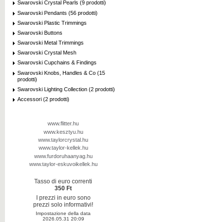
Swarovski Crystal Pearls (9 prodotti)
Swarovski Pendants (56 prodotti)
Swarovski Plastic Trimmings
Swarovski Buttons
Swarovski Metal Trimmings
Swarovski Crystal Mesh
Swarovski Cupchains & Findings
Swarovski Knobs, Handles & Co (15
prodotti)
Swarovski Lighting Collection (2 prodotti)
Accessori (2 prodotti)
www.flitter.hu
www.kesztyu.hu
www.taylorcrystal.hu
www.taylor-kellek.hu
www.furdoruhaanyag.hu
www.taylor-eskuvoikellek.hu
Tasso di euro correnti
350 Ft
I prezzi in euro sono
prezzi solo informativi!
Impostazione della data
2026.05.31 20:09