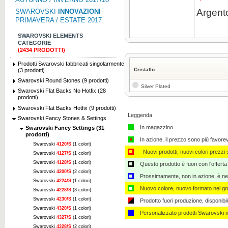
Argent
SWAROVSKI
INNOVAZIONI
PRIMAVERA / ESTATE 2017
SWAROVSKI ELEMENTS
CATEGORIE
(2434 PRODOTTI)
Prodotti Swarovski fabbricati singolarmente
Cristallo
(3 prodotti)
Swarovski Round Stones (9 prodotti)
Silver Plated
Swarovski Flat Backs No Hotfix (28
prodotti)
Swarovski Flat Backs Hotfix (9 prodotti)
Leggenda
Swarovski Fancy Stones & Settings
In magazzino.
Swarovski Fancy Settings (31
prodotti)
In azione, il prezzo sono più favore
Swarovski
4120/S
(1 colori)
Nuovi prodotti, nuovi colori prezzi s
Swarovski
4127/S
(1 colori)
Swarovski
4128/S
(1 colori)
Questo prodotto è fuori con l'offerta
Swarovski
4200/S
(2 colori)
Prossimamente, non in azione, è nec
Swarovski
4224/S
(1 colori)
Nuovo colore, nuovo formato nel gru
Swarovski
4228/S
(3 colori)
Swarovski
4230/S
(1 colori)
Prodotto fuori produzione, disponibi
Swarovski
4320/S
(1 colori)
Personalizzato ​​prodotti Swarovski 
Swarovski
4327/S
(1 colori)
Swarovski
4328/S
(2 colori)