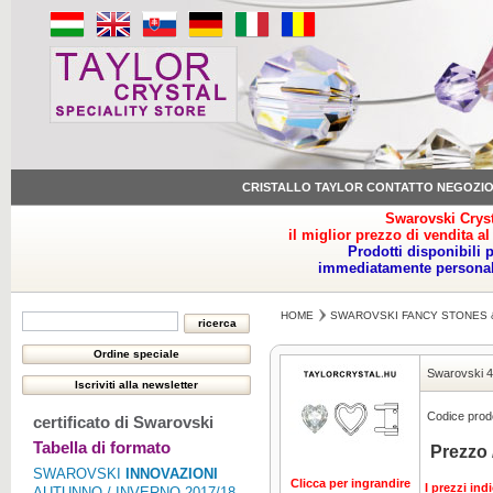
CRISTALLO TAYLOR CONTATTO NEGOZI
Swarovski Cryst
il miglior prezzo di vendita al
Prodotti disponibili 
immediatamente personale
HOME
SWAROVSKI FANCY STONES 
Swarovski 
Codice prodo
certificato di Swarovski
Tabella di formato
Prezzo 
SWAROVSKI
INNOVAZIONI
Clicca per ingrandire
I prezzi ind
AUTUNNO / INVERNO 2017/18