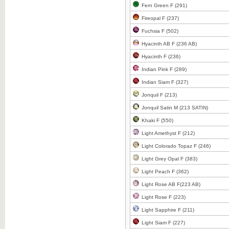
Fern Green F (291)
Clicca per ingrandire
Fireopal F (237)
Fuchsia F (502)
Hyacinth AB F (236 AB)
Hyacinth F (236)
Clicca per ingrandire
Indian Pink F (289)
Indian Siam F (327)
Jonquil F (213)
Jonquil Satin M (213 SATIN)
Khaki F (550)
Clicca per ingrandire
Light Amethyst F (212)
Light Colorado Topaz F (246)
Light Grey Opal F (383)
Light Peach F (362)
Clicca per ingrandire
Light Rose AB F(223 AB)
Light Rose F (223)
Light Sapphire F (211)
Light Siam F (227)