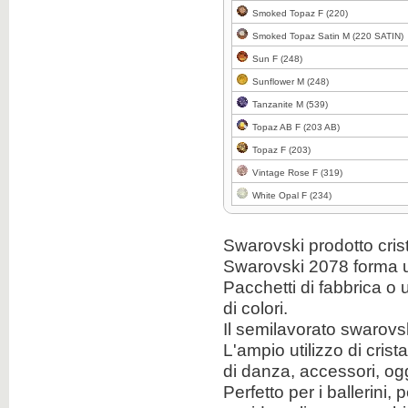
Smoked Topaz F (220)
Clicca per ingrandire
Smoked Topaz Satin M (220 SATIN)
Sun F (248)
Sunflower M (248)
Tanzanite M (539)
Topaz AB F (203 AB)
Clicca per ingrandire
Topaz F (203)
Vintage Rose F (319)
White Opal F (234)
Clicca per ingrandire
Swarovski
prodotto
cris
Swarovski
2078
forma 
Pacchetti
di fabbrica o
di colori
.
Il
semilavorato
swarovs
Clicca per ingrandire
L'ampio utilizzo di
crist
di danza
,
accessori
,
ogg
Perfetto
per i ballerini
,
p