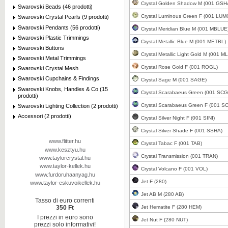
Crystal Golden Shadow M (001 GSH
Swarovski Beads (46 prodotti)
Crystal Luminous Green F (001 LUM
Swarovski Crystal Pearls (9 prodotti)
Swarovski Pendants (56 prodotti)
Crystal Meridian Blue M (001 MBLUE
Swarovski Plastic Trimmings
Crystal Metallic Blue M (001 METBL)
Swarovski Buttons
Crystal Metallic Light Gold M (001 M
Clicca per ingrandire
Swarovski Metal Trimmings
Crystal Rose Gold F (001 ROGL)
Swarovski Crystal Mesh
Swarovski Cupchains & Findings
Crystal Sage M (001 SAGE)
Swarovski Knobs, Handles & Co (15
Crystal Scarabaeus Green (001 SCG
prodotti)
Crystal Scarabaeus Green F (001 S
Swarovski Lighting Collection (2 prodotti)
Clicca per ingrandire
Accessori (2 prodotti)
Crystal Silver Night F (001 SINI)
Crystal Silver Shade F (001 SSHA)
www.flitter.hu
Crystal Tabac F (001 TAB)
www.kesztyu.hu
Crystal Transmission (001 TRAN)
www.taylorcrystal.hu
www.taylor-kellek.hu
Crystal Volcano F (001 VOL)
Clicca per ingrandire
www.furdoruhaanyag.hu
Jet F (280)
www.taylor-eskuvoikellek.hu
Jet AB M (280 AB)
Tasso di euro correnti
Jet Hematite F (280 HEM)
350 Ft
I prezzi in euro sono
Jet Nut F (280 NUT)
prezzi solo informativi!