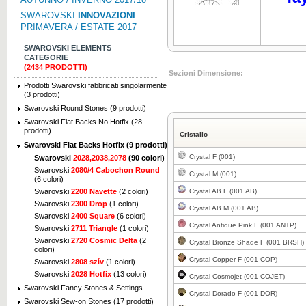
SWAROVSKI
INNOVAZIONI
PRIMAVERA / ESTATE 2017
SWAROVSKI ELEMENTS
CATEGORIE
(2434 PRODOTTI)
Clicca per ingrandire
Sezioni Dimensione:
Prodotti Swarovski fabbricati singolarmente
(3 prodotti)
Swarovski Round Stones (9 prodotti)
Swarovski Flat Backs No Hotfix (28
prodotti)
Cristallo
Swarovski Flat Backs Hotfix (9 prodotti)
Clicca per ingrandire
Crystal F (001)
Swarovski
2028,2038,2078
(90 colori)
Swarovski
2080/4 Cabochon Round
Crystal M (001)
(6 colori)
Swarovski
2200 Navette
(2 colori)
Crystal AB F (001 AB)
Swarovski
2300 Drop
(1 colori)
Crystal AB M (001 AB)
Swarovski
2400 Square
(6 colori)
Crystal Antique Pink F (001 ANTP)
Clicca per ingrandire
Swarovski
2711 Triangle
(1 colori)
Swarovski
2720 Cosmic Delta
(2
Crystal Bronze Shade F (001 BRSH)
colori)
Crystal Copper F (001 COP)
Swarovski
2808 szív
(1 colori)
Swarovski
2028 Hotfix
(13 colori)
Crystal Cosmojet (001 COJET)
Swarovski Fancy Stones & Settings
Crystal Dorado F (001 DOR)
Swarovski Sew-on Stones (17 prodotti)
Clicca per ingrandire