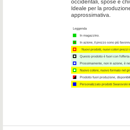
occidentali
,
spose
e
ch
Ideale per
la produzione 
Clicca per ingrandire
approssimativa
.
Leggenda
In magazzino.
In azione, il prezzo sono più favore
Clicca per ingrandire
Nuovi prodotti, nuovi colori prezzi s
Questo prodotto è fuori con l'offerta
Prossimamente, non in azione, è nec
Nuovo colore, nuovo formato nel gru
Prodotto fuori produzione, disponibi
Clicca per ingrandire
Personalizzato ​​prodotti Swarovski 
Clicca per ingrandire