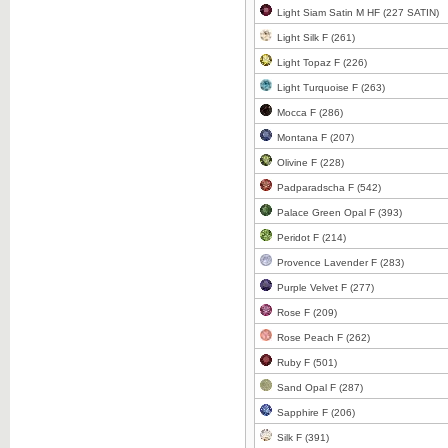
Light Siam Satin M HF (227 SATIN)
Clicca per ingrandire
Light Silk F (261)
Light Topaz F (226)
Light Turquoise F (263)
Mocca F (286)
Clicca per ingrandire
Montana F (207)
Olivine F (228)
Padparadscha F (542)
Palace Green Opal F (393)
Peridot F (214)
Clicca per ingrandire
Provence Lavender F (283)
Purple Velvet F (277)
Rose F (209)
Rose Peach F (262)
Ruby F (501)
Clicca per ingrandire
Sand Opal F (287)
Sapphire F (206)
Silk F (391)