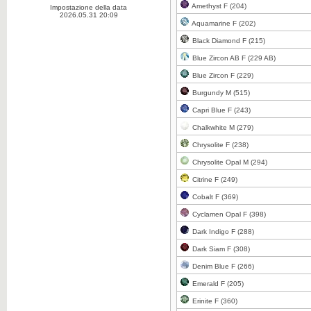
Clicca per ingrandire
Amethyst F (204)
Impostazione della data
2026.05.31 20:09
Aquamarine F (202)
Black Diamond F (215)
Blue Zircon AB F (229 AB)
Blue Zircon F (229)
Clicca per ingrandire
Burgundy M (515)
Capri Blue F (243)
Chalkwhite M (279)
Chrysolite F (238)
Chrysolite Opal M (294)
Clicca per ingrandire
Citrine F (249)
Cobalt F (369)
Cyclamen Opal F (398)
Dark Indigo F (288)
Clicca per ingrandire
Dark Siam F (308)
Denim Blue F (266)
Emerald F (205)
Erinite F (360)