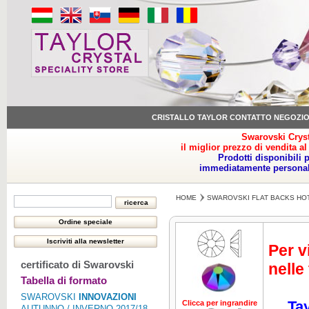
CRISTALLO TAYLOR CONTATTO NEGOZI
Swarovski Cryst
il miglior prezzo di vendita al
Prodotti disponibili 
immediatamente personale
HOME
SWAROVSKI FLAT BACKS HO
Per v
certificato di Swarovski
nelle
Tabella di formato
SWAROVSKI
INNOVAZIONI
Tay
Clicca per ingrandire
AUTUNNO / INVERNO 2017/18