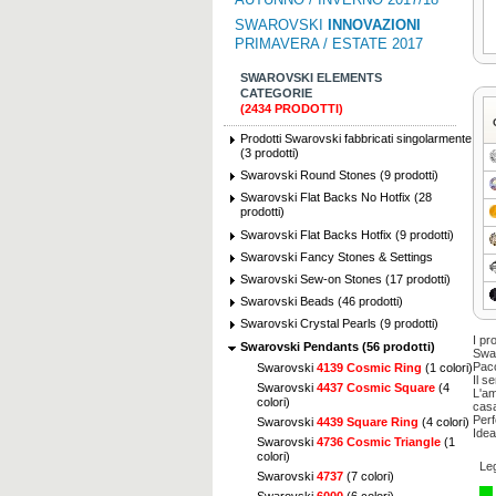
SWAROVSKI
INNOVAZIONI
PRIMAVERA / ESTATE 2017
SWAROVSKI ELEMENTS
CATEGORIE
(2434 PRODOTTI)
Prodotti Swarovski fabbricati singolarmente
(3 prodotti)
Swarovski Round Stones (9 prodotti)
Swarovski Flat Backs No Hotfix (28
prodotti)
Swarovski Flat Backs Hotfix (9 prodotti)
Swarovski Fancy Stones & Settings
Swarovski Sew-on Stones (17 prodotti)
Swarovski Beads (46 prodotti)
Swarovski Crystal Pearls (9 prodotti)
I pr
Swarovski Pendants (56 prodotti)
Swar
Pacc
Swarovski
4139 Cosmic Ring
(1 colori)
Il s
Swarovski
4437 Cosmic Square
(4
L'am
colori)
casa
Perf
Swarovski
4439 Square Ring
(4 colori)
Idea
Swarovski
4736 Cosmic Triangle
(1
colori)
Le
Swarovski
4737
(7 colori)
Swarovski
6000
(6 colori)