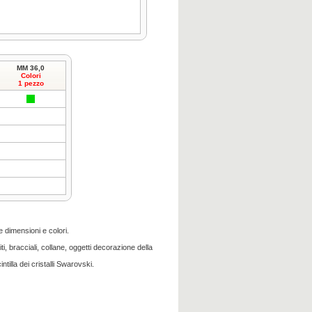
MM 36,0
Colori
1 pezzo
e dimensioni e colori.
i, bracciali, collane, oggetti decorazione della
ntilla dei cristalli Swarovski.