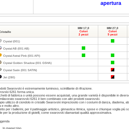
apertura
MM 17,0
MM 27,0
Colori
Colori
Cristallo
2 pezzi
5 pezzi
Crystal (001)
Crystal AB (001 AB)
Crystal Astral Pink (001 API)
Crystal Golden Shadow (001 GSHA)
Crystal Satin (001 SATIN)
Jet (280)
odotti Swarovski è estremamente luminoso, scintillante di rifrazione.
ovski 6261 forma unica.
hetti di fabbrica o unità possono essere acquistati, una grande varietà è disponibile in divers
emilavorato swarovski 6261 è ben combinato con altri prodotti swarovski.
pio utilizzo di ciondolo in cristallo Swarovski impreziosito con i costumi di danza, diadema, abit
 e molto altro.
etto per i ballerini, per il pattinaggio artistico, ginnastica ritmica, spose e chiunque voglia più sci
le per la produzione di gioielli, come swarovski diamantati qualità approssimativa.
ggenda
In magazzino.