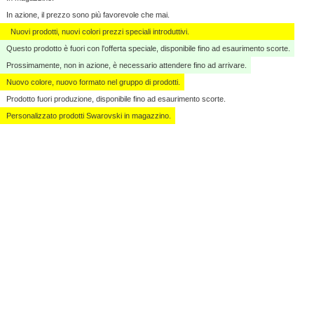
In azione, il prezzo sono più favorevole che mai.
Nuovi prodotti, nuovi colori prezzi speciali introduttivi.
Questo prodotto è fuori con l'offerta speciale, disponibile fino ad esaurimento scorte.
Prossimamente, non in azione, è necessario attendere fino ad arrivare.
Nuovo colore, nuovo formato nel gruppo di prodotti.
Prodotto fuori produzione, disponibile fino ad esaurimento scorte.
Personalizzato ​​prodotti Swarovski in magazzino.