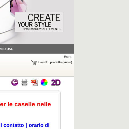
NI D'USO
Entra
Carrello:
prodotto
(vuoto)
er le caselle nelle
i contatto
|
orario di
icca per ingrandire
Clicca per ingrandire
Clicca per ingrandire
Clicca per ingrandire
Cli