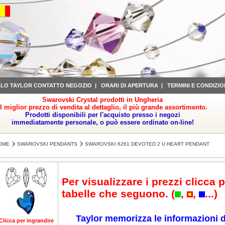
LLO TAYLOR CONTATTO NEGOZIO
|
ORARI DI APERTURA
|
TERMINI E CONDIZIO
Swarovski Crystal prodotti in Ungheria
il miglior prezzo di vendita al dettaglio, il più grande assortimento.
Prodotti disponibili per l'acquisto presso i negozi
immediatamente personale, o può essere ordinato on-line!
OME
SWAROVSKI PENDANTS
SWAROVSKI 6261 DEVOTED 2 U HEART PENDANT
Per visualizzare i prezzi clicca p
tabelle che seguono. (
,
,
...)
Taylor memorizza le informazioni d
Clicca per ingrandire
Clicca per ingrandire
Clicca per ingrandire
Clicca per ingrandire
Cl