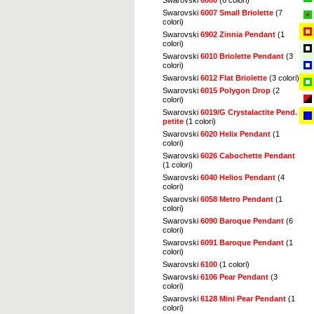
Swarovski
6007 Small Briolette
(7
colori)
Swarovski
6902 Zinnia Pendant
(1
colori)
Swarovski
6010 Briolette Pendant
(3
colori)
Swarovski
6012 Flat Briolette
(3 colori)
Swarovski
6015 Polygon Drop
(2
colori)
Swarovski
6019/G Crystalactite Pend.
petite
(1 colori)
Swarovski
6020 Helix Pendant
(1
colori)
Swarovski
6026 Cabochette Pendant
(1 colori)
Swarovski
6040 Helios Pendant
(4
colori)
Swarovski
6058 Metro Pendant
(1
colori)
Swarovski
6090 Baroque Pendant
(6
colori)
Swarovski
6091 Baroque Pendant
(1
colori)
Swarovski
6100
(1 colori)
Swarovski
6106 Pear Pendant
(3
colori)
Swarovski
6128 Mini Pear Pendant
(1
colori)