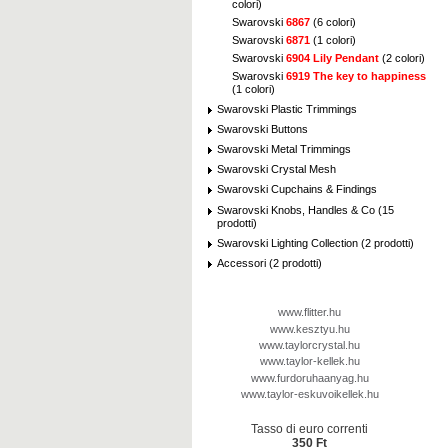
colori)
Swarovski
6867
(6 colori)
Swarovski
6871
(1 colori)
Swarovski
6904 Lily Pendant
(2 colori)
Swarovski
6919 The key to happiness
(1 colori)
Swarovski Plastic Trimmings
Swarovski Buttons
Swarovski Metal Trimmings
Swarovski Crystal Mesh
Swarovski Cupchains & Findings
Swarovski Knobs, Handles & Co (15
prodotti)
Swarovski Lighting Collection (2 prodotti)
Accessori (2 prodotti)
www.flitter.hu
www.kesztyu.hu
www.taylorcrystal.hu
www.taylor-kellek.hu
www.furdoruhaanyag.hu
www.taylor-eskuvoikellek.hu
Tasso di euro correnti
350 Ft