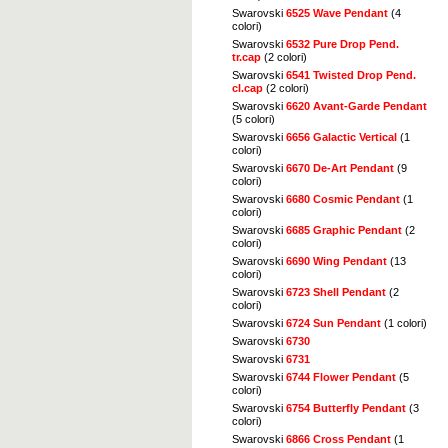
Swarovski
6525 Wave Pendant
(4
colori)
Swarovski
6532 Pure Drop Pend.
tr.cap
(2 colori)
Swarovski
6541 Twisted Drop Pend.
cl.cap
(2 colori)
Swarovski
6620 Avant-Garde Pendant
(5 colori)
Swarovski
6656 Galactic Vertical
(1
colori)
Swarovski
6670 De-Art Pendant
(9
colori)
Swarovski
6680 Cosmic Pendant
(1
colori)
Swarovski
6685 Graphic Pendant
(2
colori)
Swarovski
6690 Wing Pendant
(13
colori)
Swarovski
6723 Shell Pendant
(2
colori)
Swarovski
6724 Sun Pendant
(1 colori)
Swarovski
6730
Swarovski
6731
Swarovski
6744 Flower Pendant
(5
colori)
Swarovski
6754 Butterfly Pendant
(3
colori)
Swarovski
6866 Cross Pendant
(1