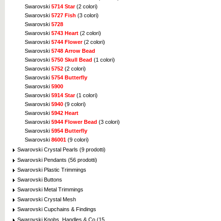
Swarovski
5714 Star
(2 colori)
Swarovski
5727 Fish
(3 colori)
Swarovski
5728
Swarovski
5743 Heart
(2 colori)
Swarovski
5744 Flower
(2 colori)
Swarovski
5748 Arrow Bead
Swarovski
5750 Skull Bead
(1 colori)
Swarovski
5752
(2 colori)
Swarovski
5754 Butterfly
Swarovski
5900
Swarovski
5914 Star
(1 colori)
Swarovski
5940
(9 colori)
Swarovski
5942 Heart
Swarovski
5944 Flower Bead
(3 colori)
Swarovski
5954 Butterfly
Swarovski
86001
(9 colori)
Swarovski Crystal Pearls (9 prodotti)
Swarovski Pendants (56 prodotti)
Swarovski Plastic Trimmings
Swarovski Buttons
Swarovski Metal Trimmings
Swarovski Crystal Mesh
Swarovski Cupchains & Findings
Swarovski Knobs, Handles & Co (15