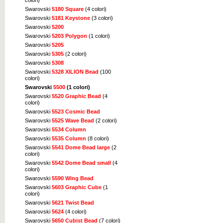
colori)
Swarovski
5180 Square
(4 colori)
Swarovski
5181 Keystone
(3 colori)
Swarovski
5200
Swarovski
5203 Polygon
(1 colori)
Swarovski
5205
Swarovski
5305
(2 colori)
Swarovski
5308
Swarovski
5328 XILION Bead
(100
colori)
Swarovski
5500
(1 colori)
Swarovski
5520 Graphic Bead
(4
colori)
Swarovski
5523 Cosmic Bead
Swarovski
5525 Wave Bead
(2 colori)
Swarovski
5534 Column
Swarovski
5535 Column
(8 colori)
Swarovski
5541 Dome Bead large
(2
colori)
Swarovski
5542 Dome Bead small
(4
colori)
Swarovski
5590 Wing Bead
Swarovski
5603 Graphic Cube
(1
colori)
Swarovski
5621 Twist Bead
Swarovski
5624
(4 colori)
Swarovski
5650 Cubist Bead
(7 colori)