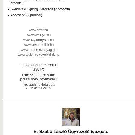
prodotti)
Swarovski Lighting Collection (2 prodotti)
Accessori (2 prodotti)
www.flitter.hu
www.kesztyu.hu
www.taylorcrystal.hu
www.taylor-kellek.hu
www.furdoruhaanyag.hu
www.taylor-eskuvoikellek.hu
Tasso di euro correnti
350 Ft
I prezzi in euro sono
prezzi solo informativi!
Impostazione della data
2026.05.31 20:09