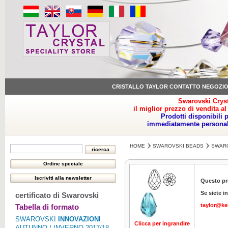
CRISTALLO TAYLOR CONTATTO NEGOZI
Swarovski Cryst
il miglior prezzo di vendita al
Prodotti disponibili 
immediatamente personale
HOME
SWAROVSKI BEADS
SWARO
Questo pr
Se siete i
certificato di Swarovski
taylor@ke
Tabella di formato
SWAROVSKI
INNOVAZIONI
Clicca per ingrandire
Clicca per ing
AUTUNNO / INVERNO 2017/18