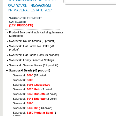
SWAROVSKI
INNOVAZIONI
PRIMAVERA / ESTATE 2017
SWAROVSKI ELEMENTS
CATEGORIE
(2434 PRODOTTI)
Prodotti Swarovski fabbricati singolarmente
(3 prodotti)
Swarovski Round Stones (9 prodotti)
Swarovski Flat Backs No Hotfix (28
prodotti)
Swarovski Flat Backs Hotfix (9 prodotti)
Swarovski Fancy Stones & Settings
Swarovski Sew-on Stones (17 prodotti)
Swarovski Beads (46 prodotti)
Swarovski
5000
(67 colori)
Swarovski
5003
Swarovski
5005 Chessboard
Swarovski
5020 Helix
(2 colori)
Swarovski
5040 Briolette
(8 colori)
Swarovski
5041 Briolette
(2 colori)
Swarovski
5100
Swarovski
5139 Ring
(3 colori)
Swarovski
5150 Modular Bead
(1