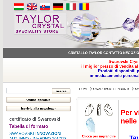
CRISTALLO TAYLOR CONTATTO NEGOZI
Swarovski Cryst
il miglior prezzo di vendita al
Prodotti disponibili 
immediatamente personale
HOME
SWAROVSKI PENDANTS
SW
Per v
certificato di Swarovski
nelle
Tabella di formato
SWAROVSKI
INNOVAZIONI
Tay
Clicca per ingrandire
Clicca per ing
AUTUNNO / INVERNO 2017/18