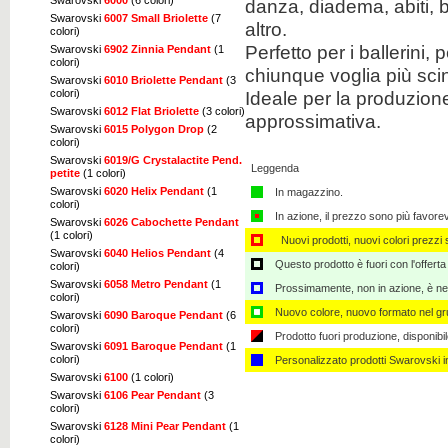
danza, diadema, abiti, b
Swarovski
6007 Small Briolette
(7
altro.
colori)
Perfetto per i ballerini, 
Swarovski
6902 Zinnia Pendant
(1
colori)
chiunque voglia più scint
Swarovski
6010 Briolette Pendant
(3
colori)
Ideale per la produzione
Swarovski
6012 Flat Briolette
(3 colori)
approssimativa.
Swarovski
6015 Polygon Drop
(2
colori)
Swarovski
6019/G Crystalactite Pend.
Leggenda
petite
(1 colori)
Swarovski
6020 Helix Pendant
(1
In magazzino.
colori)
In azione, il prezzo sono più favore
Swarovski
6026 Cabochette Pendant
(1 colori)
Nuovi prodotti, nuovi colori prezzi s
Swarovski
6040 Helios Pendant
(4
Questo prodotto è fuori con l'offerta
colori)
Swarovski
6058 Metro Pendant
(1
Prossimamente, non in azione, è nec
colori)
Nuovo colore, nuovo formato nel gru
Swarovski
6090 Baroque Pendant
(6
colori)
Prodotto fuori produzione, disponibi
Swarovski
6091 Baroque Pendant
(1
colori)
Personalizzato ​​prodotti Swarovski 
Swarovski
6100
(1 colori)
Swarovski
6106 Pear Pendant
(3
colori)
Swarovski
6128 Mini Pear Pendant
(1
colori)