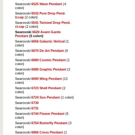
Swarovski
6525 Wave Pendant
(4
colori)
Swarovski
6532 Pure Drop Pend.
tr.cap
(2 colori)
Swarovski
6541 Twisted Drop Pend.
cl.cap
(2 colori)
Swarovski
6620 Avant-Garde
Pendant
(5 colori)
Swarovski
6656 Galactic Vertical
(1
colori)
Swarovski
6670 De-Art Pendant
(9
colori)
Swarovski
6680 Cosmic Pendant
(1
colori)
Swarovski
6685 Graphic Pendant
(2
colori)
Swarovski
6690 Wing Pendant
(13
colori)
Swarovski
6723 Shell Pendant
(2
colori)
Swarovski
6724 Sun Pendant
(1 colori)
Swarovski
6730
Swarovski
6731
Swarovski
6744 Flower Pendant
(5
colori)
Swarovski
6754 Butterfly Pendant
(3
colori)
Swarovski
6866 Cross Pendant
(1