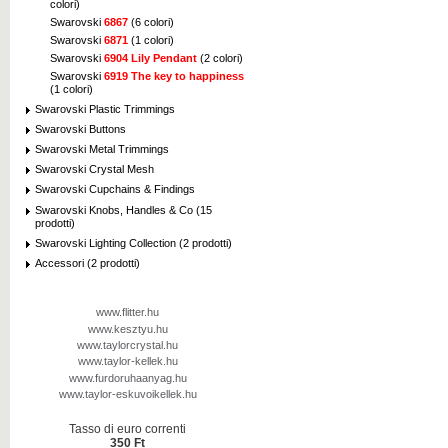
colori)
Swarovski
6867
(6 colori)
Swarovski
6871
(1 colori)
Swarovski
6904 Lily Pendant
(2 colori)
Swarovski
6919 The key to happiness
(1 colori)
Swarovski Plastic Trimmings
Swarovski Buttons
Swarovski Metal Trimmings
Swarovski Crystal Mesh
Swarovski Cupchains & Findings
Swarovski Knobs, Handles & Co (15
prodotti)
Swarovski Lighting Collection (2 prodotti)
Accessori (2 prodotti)
www.flitter.hu
www.kesztyu.hu
www.taylorcrystal.hu
www.taylor-kellek.hu
www.furdoruhaanyag.hu
www.taylor-eskuvoikellek.hu
Tasso di euro correnti
350 Ft