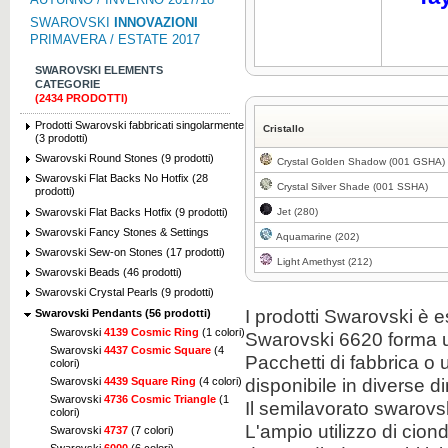
SWAROVSKI
INNOVAZIONI
PRIMAVERA / ESTATE 2017
SWAROVSKI ELEMENTS
CATEGORIE
(2434 PRODOTTI)
Prodotti Swarovski fabbricati singolarmente
Cristallo
(3 prodotti)
Swarovski Round Stones (9 prodotti)
Crystal Golden Shadow (001 GSHA)
Swarovski Flat Backs No Hotfix (28
Crystal Silver Shade (001 SSHA)
prodotti)
Swarovski Flat Backs Hotfix (9 prodotti)
Jet (280)
Swarovski Fancy Stones & Settings
Aquamarine (202)
Swarovski Sew-on Stones (17 prodotti)
Light Amethyst (212)
Swarovski Beads (46 prodotti)
Swarovski Crystal Pearls (9 prodotti)
I prodotti Swarovski è e
Swarovski Pendants (56 prodotti)
Swarovski
4139 Cosmic Ring
(1 colori)
Swarovski 6620 forma u
Swarovski
4437 Cosmic Square
(4
Pacchetti di fabbrica o
colori)
disponibile in diverse d
Swarovski
4439 Square Ring
(4 colori)
Swarovski
4736 Cosmic Triangle
(1
Il semilavorato swarovs
colori)
L'ampio utilizzo di cion
Swarovski
4737
(7 colori)
Swarovski
6000
(6 colori)