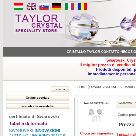
CRISTALLO TAYLOR CONTATTO NEGOZI
Swarovski Cryst
il miglior prezzo di vendita al
Prodotti disponibili 
immediatamente personale
HOME
SWAROVSKI KNOBS, HANDLE
Swarovski 7
Codice prodo
certificato di Swarovski
Tabella di formato
Prezzo 
SWAROVSKI
INNOVAZIONI
Clicca per ingrandire
I prezzi ind
AUTUNNO / INVERNO 2017/18