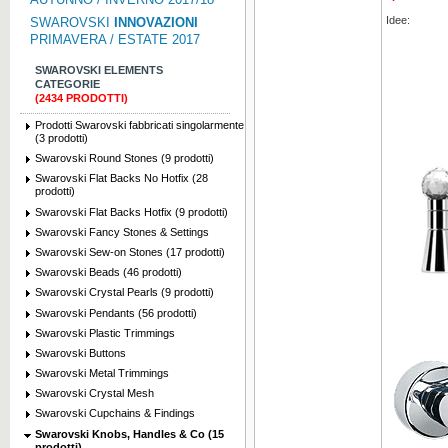
Idee:
SWAROVSKI
INNOVAZIONI
PRIMAVERA / ESTATE 2017
SWAROVSKI ELEMENTS
CATEGORIE
(2434 PRODOTTI)
Prodotti Swarovski fabbricati singolarmente
(3 prodotti)
Swarovski Round Stones (9 prodotti)
Swarovski Flat Backs No Hotfix (28
prodotti)
Swarovski Flat Backs Hotfix (9 prodotti)
Swarovski Fancy Stones & Settings
Swarovski Sew-on Stones (17 prodotti)
Swarovski Beads (46 prodotti)
Swarovski Crystal Pearls (9 prodotti)
Swarovski Pendants (56 prodotti)
Swarovski Plastic Trimmings
Swarovski Buttons
Swarovski Metal Trimmings
Swarovski Crystal Mesh
Swarovski Cupchains & Findings
Swarovski Knobs, Handles & Co (15
prodotti)