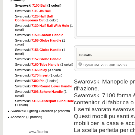
Swarovski
7100 Ball
(1 colori)
Swarovski
7110 3/4 Ball
Swarovski
7125 Half Ball
Contemporary Cut
(1 colori)
Swarovski
7130 Half Ball With Hole
(1
colori)
Swarovski
7150 Chaton Handle
Swarovski
7155 Globe Handle
(1
colori)
Swarovski
7156 Globe Handle
(1
colori)
Cristallo
Swarovski
7157 Globe Handle
Swarovski
7160 Tube Handle
(2 colori)
Crystal CAL VZ SI (001 CVZSI)
Swarovski
7165 Inlay
(3 colori)
Swarovski
7170 Insert
(1 colori)
Swarovski Manopole pro
Swarovski
7300 Pin
(1 colori)
Swarovski
7305 Round Lever Handle
rifrazione.
Swarovski
7306 Sphere Handle
(1
Swarovski 7100 forma è
colori)
contenitori di fabbrica 
Swarovski
7315 Centerpart Blind Hole
(1 colori)
Il semilavorato swarovs
Swarovski Lighting Collection (2 prodotti)
Questi mobili pulsanti s
Accessori (2 prodotti)
mobili per la casa e ac
La scelta perfetta per c
www.flitter.hu