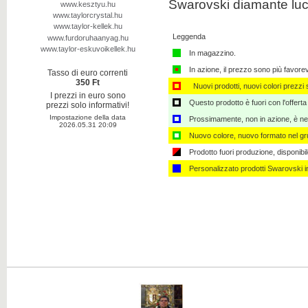
Swarovski diamante lucid
www.kesztyu.hu
www.taylorcrystal.hu
www.taylor-kellek.hu
Leggenda
www.furdoruhaanyag.hu
www.taylor-eskuvoikellek.hu
In magazzino.
In azione, il prezzo sono più favore
Tasso di euro correnti
350 Ft
Nuovi prodotti, nuovi colori prezzi s
I prezzi in euro sono
Questo prodotto è fuori con l'offerta
prezzi solo informativi!
Impostazione della data
Prossimamente, non in azione, è nec
2026.05.31 20:09
Nuovo colore, nuovo formato nel gru
Prodotto fuori produzione, disponibi
Personalizzato ​​prodotti Swarovski 