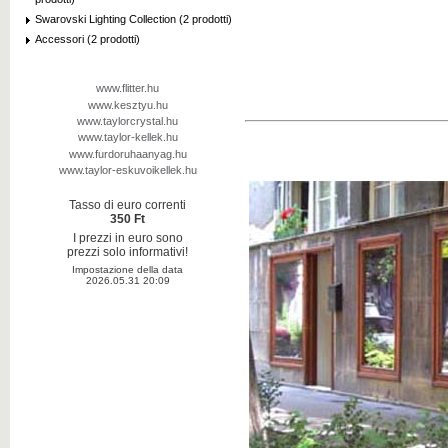
Swarovski Lighting Collection (2 prodotti)
Accessori (2 prodotti)
www.flitter.hu
www.kesztyu.hu
www.taylorcrystal.hu
www.taylor-kellek.hu
www.furdoruhaanyag.hu
www.taylor-eskuvoikellek.hu
Tasso di euro correnti
350 Ft
I prezzi in euro sono
prezzi solo informativi!
Impostazione della data
2026.05.31 20:09