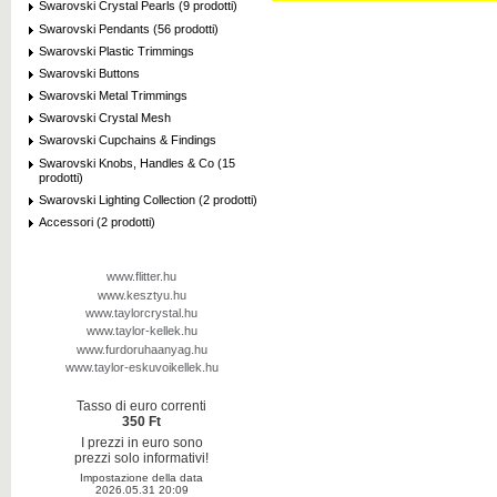
Swarovski Crystal Pearls (9 prodotti)
Swarovski Pendants (56 prodotti)
Swarovski Plastic Trimmings
Swarovski Buttons
Swarovski Metal Trimmings
Swarovski Crystal Mesh
Swarovski Cupchains & Findings
Swarovski Knobs, Handles & Co (15
prodotti)
Swarovski Lighting Collection (2 prodotti)
Accessori (2 prodotti)
www.flitter.hu
www.kesztyu.hu
www.taylorcrystal.hu
www.taylor-kellek.hu
www.furdoruhaanyag.hu
www.taylor-eskuvoikellek.hu
Tasso di euro correnti
350 Ft
I prezzi in euro sono
prezzi solo informativi!
Impostazione della data
2026.05.31 20:09