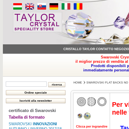
CRISTALLO TAYLOR CONTATTO NEGOZI
Swarovski Cryst
il miglior prezzo di vendita al
Prodotti disponibili 
immediatamente personale
HOME
SWAROVSKI FLAT BACKS NO 
Per v
certificato di Swarovski
nelle
Tabella di formato
SWAROVSKI
INNOVAZIONI
Tay
Clicca per ingrandire
Clicca per ing
AUTUNNO / INVERNO 2017/18