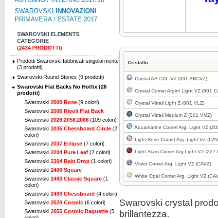
SWAROVSKI
INNOVAZIONI
PRIMAVERA / ESTATE 2017
SWAROVSKI ELEMENTS
CATEGORIE
(2434 PRODOTTI)
Prodotti Swarovski fabbricati singolarmente
Cristallo
(3 prodotti)
Swarovski Round Stones (9 prodotti)
Crystal AB CAL VZ (001 ABCVZ)
Swarovski Flat Backs No Hotfix (28
Crystal Comet Argint Light VZ (001 
prodotti)
Swarovski
2000 Rose
(9 colori)
Crystal Vitrail Light Z (001 VLZ)
Swarovski
2006 Rivoli Flat Back
Crystal Vitrail Medium Z (001 VMZ)
Swarovski
2028,2058,2088
(109 colori)
Aquamarine Comet Arg. Light VZ (2
Swarovski
2035 Chessboard Circle
(2
colori)
Light Rose Comet Arg. Light VZ (CA
Swarovski
2037 Eclipse
(7 colori)
Light Siam Comet Arg Light VZ (227
Swarovski
2204 Pure Leaf
(2 colori)
Swarovski
2304 Rain Drop
(1 colori)
Violet Comet Arg. Light VZ (CAVZ)
Swarovski
2400 Square
White Opal Comet Arg. Light VZ (CA
Swarovski
2483 Classic Square
(1
colori)
Swarovski
2493 Chessboard
(4 colori)
Swarovski crystal prodo
Swarovski
2520 Cosmic
(6 colori)
brillantezza.
Swarovski
2555 Cosmic Baguette
(5
colori)