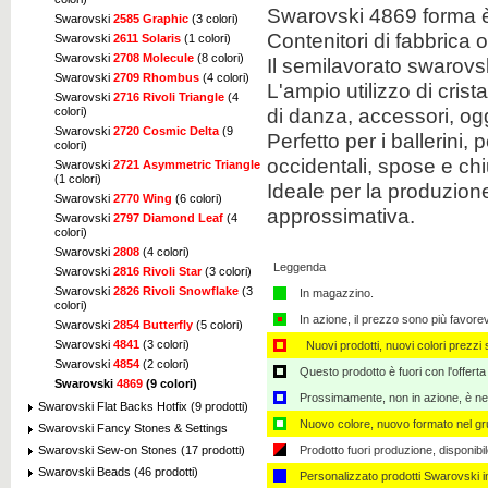
Swarovski 4869 forma è
Swarovski
2585 Graphic
(3 colori)
Contenitori di fabbrica 
Swarovski
2611 Solaris
(1 colori)
Swarovski
2708 Molecule
(8 colori)
Il semilavorato swarovs
Swarovski
2709 Rhombus
(4 colori)
L'ampio utilizzo di cris
Swarovski
2716 Rivoli Triangle
(4
di danza, accessori, ogg
colori)
Swarovski
2720 Cosmic Delta
(9
Perfetto per i ballerini, p
colori)
occidentali, spose e chiu
Swarovski
2721 Asymmetric Triangle
(1 colori)
Ideale per la produzione
Swarovski
2770 Wing
(6 colori)
approssimativa.
Swarovski
2797 Diamond Leaf
(4
colori)
Swarovski
2808
(4 colori)
Leggenda
Swarovski
2816 Rivoli Star
(3 colori)
Swarovski
2826 Rivoli Snowflake
(3
In magazzino.
colori)
In azione, il prezzo sono più favore
Swarovski
2854 Butterfly
(5 colori)
Swarovski
4841
(3 colori)
Nuovi prodotti, nuovi colori prezzi s
Swarovski
4854
(2 colori)
Questo prodotto è fuori con l'offerta
Swarovski
4869
(9 colori)
Prossimamente, non in azione, è nec
Swarovski Flat Backs Hotfix (9 prodotti)
Nuovo colore, nuovo formato nel gru
Swarovski Fancy Stones & Settings
Swarovski Sew-on Stones (17 prodotti)
Prodotto fuori produzione, disponibi
Swarovski Beads (46 prodotti)
Personalizzato ​​prodotti Swarovski 