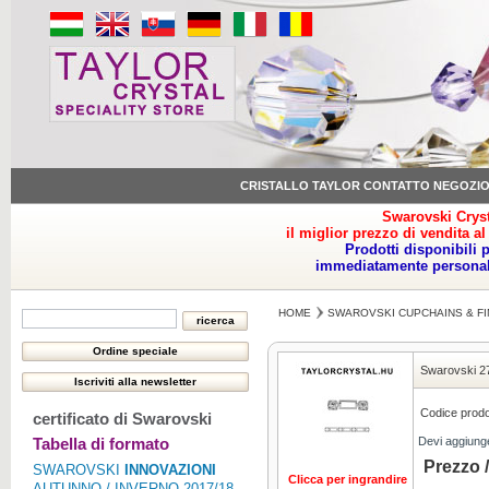
CRISTALLO TAYLOR CONTATTO NEGOZI
Swarovski Cryst
il miglior prezzo di vendita al
Prodotti disponibili 
immediatamente personale
HOME
SWAROVSKI CUPCHAINS & FI
Swarovski 
Codice prodo
certificato di Swarovski
Tabella di formato
Devi aggiung
Prezzo /
SWAROVSKI
INNOVAZIONI
Clicca per ingrandire
AUTUNNO / INVERNO 2017/18