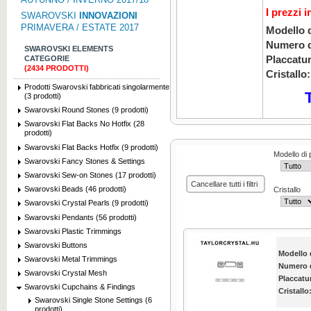
I prezzi 
SWAROVSKI
INNOVAZIONI
PRIMAVERA / ESTATE 2017
Modello d
Numero di
SWAROVSKI ELEMENTS
CATEGORIE
Placcatur
(2434 PRODOTTI)
Cristallo:
Prodotti Swarovski fabbricati singolarmente
(3 prodotti)
Swarovski Round Stones (9 prodotti)
Swarovski Flat Backs No Hotfix (28
prodotti)
Swarovski Flat Backs Hotfix (9 prodotti)
Modello di 
Swarovski Fancy Stones & Settings
Swarovski Sew-on Stones (17 prodotti)
Cancellare tutti i filtri
Swarovski Beads (46 prodotti)
Cristallo
Swarovski Crystal Pearls (9 prodotti)
Swarovski Pendants (56 prodotti)
Swarovski Plastic Trimmings
Swarovski Buttons
Modello d
Swarovski Metal Trimmings
Numero d
Swarovski Crystal Mesh
Placcatu
Swarovski Cupchains & Findings
Cristallo
Swarovski Single Stone Settings (6
prodotti)