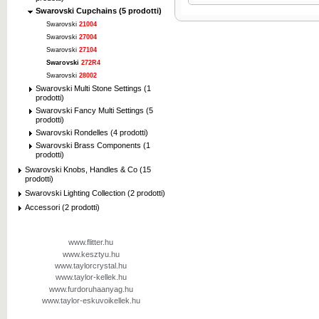
Swarovski Cupchains (5 prodotti)
Swarovski
21004
Swarovski
27004
Swarovski
27104
Swarovski
272R4
Swarovski
28002
Swarovski Multi Stone Settings (1
prodotti)
Swarovski Fancy Multi Settings (5
prodotti)
Swarovski Rondelles (4 prodotti)
Swarovski Brass Components (1
prodotti)
Swarovski Knobs, Handles & Co (15
prodotti)
Swarovski Lighting Collection (2 prodotti)
Accessori (2 prodotti)
www.flitter.hu
www.kesztyu.hu
www.taylorcrystal.hu
www.taylor-kellek.hu
www.furdoruhaanyag.hu
www.taylor-eskuvoikellek.hu