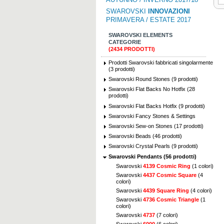
SWAROVSKI
INNOVAZIONI
PRIMAVERA / ESTATE 2017
SWAROVSKI ELEMENTS
CATEGORIE
(2434 PRODOTTI)
Prodotti Swarovski fabbricati singolarmente
(3 prodotti)
Swarovski Round Stones (9 prodotti)
Swarovski Flat Backs No Hotfix (28
prodotti)
Swarovski Flat Backs Hotfix (9 prodotti)
Swarovski Fancy Stones & Settings
Swarovski Sew-on Stones (17 prodotti)
Swarovski Beads (46 prodotti)
Swarovski Crystal Pearls (9 prodotti)
Swarovski Pendants (56 prodotti)
Swarovski
4139 Cosmic Ring
(1 colori)
Swarovski
4437 Cosmic Square
(4
colori)
Swarovski
4439 Square Ring
(4 colori)
Swarovski
4736 Cosmic Triangle
(1
colori)
Swarovski
4737
(7 colori)
Swarovski
6000
(6 colori)