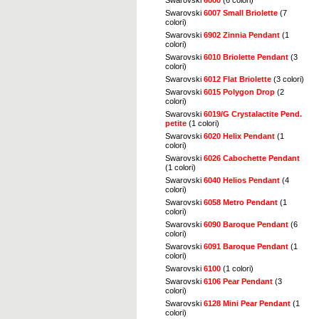
Swarovski
6007 Small Briolette
(7
colori)
Swarovski
6902 Zinnia Pendant
(1
colori)
Swarovski
6010 Briolette Pendant
(3
colori)
Swarovski
6012 Flat Briolette
(3 colori)
Swarovski
6015 Polygon Drop
(2
colori)
Swarovski
6019/G Crystalactite Pend.
petite
(1 colori)
Swarovski
6020 Helix Pendant
(1
colori)
Swarovski
6026 Cabochette Pendant
(1 colori)
Swarovski
6040 Helios Pendant
(4
colori)
Swarovski
6058 Metro Pendant
(1
colori)
Swarovski
6090 Baroque Pendant
(6
colori)
Swarovski
6091 Baroque Pendant
(1
colori)
Swarovski
6100
(1 colori)
Swarovski
6106 Pear Pendant
(3
colori)
Swarovski
6128 Mini Pear Pendant
(1
colori)