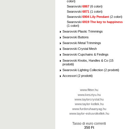
colori)
Swarovski
6867
(6 colori)
Swarovski
6871
(1 colori)
Swarovski
6904 Lily Pendant
(2 colori)
Swarovski
6919 The key to happiness
(1 colori)
Swarovski Plastic Trimmings
Swarovski Buttons
Swarovski Metal Trimmings
Swarovski Crystal Mesh
Swarovski Cupchains & Findings
Swarovski Knobs, Handles & Co (15
prodotti)
Swarovski Lighting Collection (2 prodotti)
Accessori (2 prodotti)
www.flitter.hu
www.kesztyu.hu
www.taylorcrystal.hu
www.taylor-kellek.hu
www.furdoruhaanyag.hu
www.taylor-eskuvoikellek.hu
Tasso di euro correnti
350 Ft