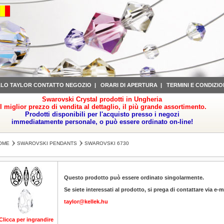
LLO TAYLOR CONTATTO NEGOZIO
|
ORARI DI APERTURA
|
TERMINI E CONDIZIO
Swarovski Crystal prodotti in Ungheria
il miglior prezzo di vendita al dettaglio, il più grande assortimento.
Prodotti disponibili per l'acquisto presso i negozi
immediatamente personale, o può essere ordinato on-line!
OME
SWAROVSKI PENDANTS
SWAROVSKI 6730
Questo prodotto può essere ordinato singolarmente.
Se siete interessati al prodotto, si prega di contattare via e-m
taylor@kellek.hu
Clicca per ingrandire