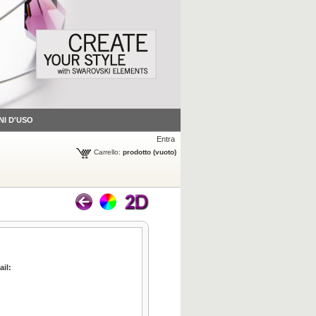
NI D'USO
Entra
Carrello:
prodotto
(vuoto)
ail: