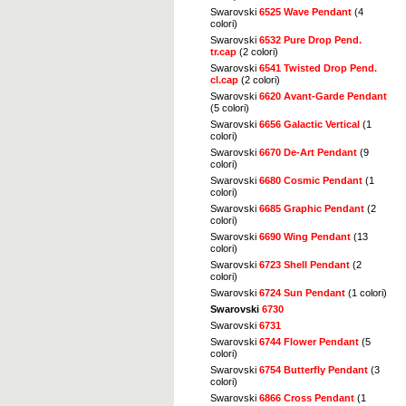
Swarovski
6525 Wave Pendant
(4
colori)
Swarovski
6532 Pure Drop Pend.
tr.cap
(2 colori)
Swarovski
6541 Twisted Drop Pend.
cl.cap
(2 colori)
Swarovski
6620 Avant-Garde Pendant
(5 colori)
Swarovski
6656 Galactic Vertical
(1
colori)
Swarovski
6670 De-Art Pendant
(9
colori)
Swarovski
6680 Cosmic Pendant
(1
colori)
Swarovski
6685 Graphic Pendant
(2
colori)
Swarovski
6690 Wing Pendant
(13
colori)
Swarovski
6723 Shell Pendant
(2
colori)
Swarovski
6724 Sun Pendant
(1 colori)
Swarovski
6730
Swarovski
6731
Swarovski
6744 Flower Pendant
(5
colori)
Swarovski
6754 Butterfly Pendant
(3
colori)
Swarovski
6866 Cross Pendant
(1