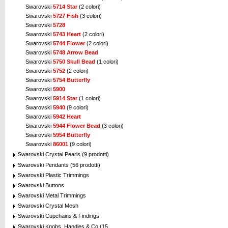
Swarovski
5714 Star
(2 colori)
Swarovski
5727 Fish
(3 colori)
Swarovski
5728
Swarovski
5743 Heart
(2 colori)
Swarovski
5744 Flower
(2 colori)
Swarovski
5748 Arrow Bead
Swarovski
5750 Skull Bead
(1 colori)
Swarovski
5752
(2 colori)
Swarovski
5754 Butterfly
Swarovski
5900
Swarovski
5914 Star
(1 colori)
Swarovski
5940
(9 colori)
Swarovski
5942 Heart
Swarovski
5944 Flower Bead
(3 colori)
Swarovski
5954 Butterfly
Swarovski
86001
(9 colori)
Swarovski Crystal Pearls (9 prodotti)
Swarovski Pendants (56 prodotti)
Swarovski Plastic Trimmings
Swarovski Buttons
Swarovski Metal Trimmings
Swarovski Crystal Mesh
Swarovski Cupchains & Findings
Swarovski Knobs, Handles & Co (15