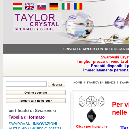
CRISTALLO TAYLOR CONTATTO NEGOZI
Swarovski Cryst
il miglior prezzo di vendita al
Prodotti disponibili 
immediatamente personale
HOME
SWAROVSKI BEADS
SWARO
Per v
certificato di Swarovski
nelle
Tabella di formato
SWAROVSKI
INNOVAZIONI
Tay
Clicca per ingrandire
Clicca per ing
AUTUNNO / INVERNO 2017/18