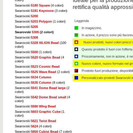
Ideale per la produzione 
colori)
rettifica qualità appross
Swarovski
5180 Square
(4 colori)
Swarovski
5181 Keystone
(3 colori)
Swarovski
5200
Leggenda
Swarovski
5203 Polygon
(1 colori)
Swarovski
5205
In magazzino.
Swarovski
5305
(2 colori)
In azione, il prezzo sono più favore
Swarovski
5308
Nuovi prodotti, nuovi colori prezzi s
Swarovski
5328 XILION Bead
(100
colori)
Questo prodotto è fuori con l'offerta
Swarovski
5500
(1 colori)
Prossimamente, non in azione, è nec
Swarovski
5520 Graphic Bead
(4
colori)
Nuovo colore, nuovo formato nel gru
Swarovski
5523 Cosmic Bead
Prodotto fuori produzione, disponibi
Swarovski
5525 Wave Bead
(2 colori)
Swarovski
5534 Column
Personalizzato ​​prodotti Swarovski 
Swarovski
5535 Column
(8 colori)
Swarovski
5541 Dome Bead large
(2
colori)
Swarovski
5542 Dome Bead small
(4
colori)
Swarovski
5590 Wing Bead
Swarovski
5603 Graphic Cube
(1
colori)
Swarovski
5621 Twist Bead
Swarovski
5624
(4 colori)
Swarovski
5650 Cubist Bead
(7 colori)