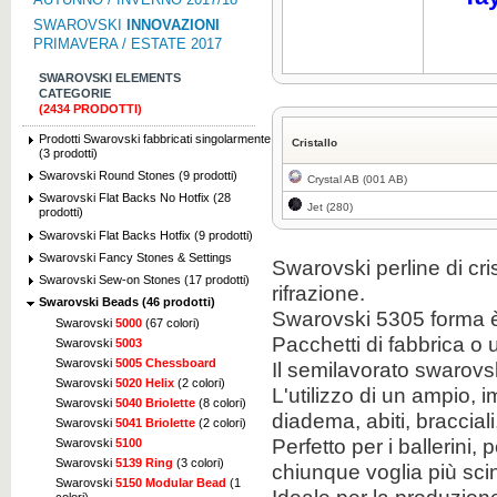
SWAROVSKI
INNOVAZIONI
PRIMAVERA / ESTATE 2017
SWAROVSKI ELEMENTS
CATEGORIE
(2434 PRODOTTI)
Prodotti Swarovski fabbricati singolarmente
Cristallo
(3 prodotti)
Swarovski Round Stones (9 prodotti)
Crystal AB (001 AB)
Swarovski Flat Backs No Hotfix (28
Jet (280)
prodotti)
Swarovski Flat Backs Hotfix (9 prodotti)
Swarovski Fancy Stones & Settings
Swarovski perline di cri
Swarovski Sew-on Stones (17 prodotti)
rifrazione.
Swarovski Beads (46 prodotti)
Swarovski 5305 forma è
Swarovski
5000
(67 colori)
Pacchetti di fabbrica o 
Swarovski
5003
Swarovski
5005 Chessboard
Il semilavorato swarovs
Swarovski
5020 Helix
(2 colori)
L'utilizzo di un ampio, 
Swarovski
5040 Briolette
(8 colori)
diadema, abiti, braccial
Swarovski
5041 Briolette
(2 colori)
Perfetto per i ballerini, 
Swarovski
5100
Swarovski
5139 Ring
(3 colori)
chiunque voglia più scint
Swarovski
5150 Modular Bead
(1