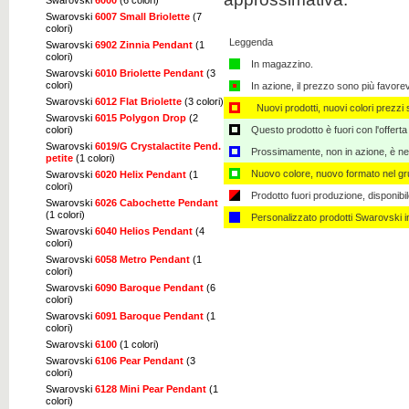
Swarovski
6007 Small Briolette
(7
colori)
Leggenda
Swarovski
6902 Zinnia Pendant
(1
colori)
In magazzino.
Swarovski
6010 Briolette Pendant
(3
colori)
In azione, il prezzo sono più favore
Swarovski
6012 Flat Briolette
(3 colori)
Nuovi prodotti, nuovi colori prezzi s
Swarovski
6015 Polygon Drop
(2
colori)
Questo prodotto è fuori con l'offerta
Swarovski
6019/G Crystalactite Pend.
Prossimamente, non in azione, è nec
petite
(1 colori)
Nuovo colore, nuovo formato nel gru
Swarovski
6020 Helix Pendant
(1
colori)
Prodotto fuori produzione, disponibi
Swarovski
6026 Cabochette Pendant
(1 colori)
Personalizzato ​​prodotti Swarovski 
Swarovski
6040 Helios Pendant
(4
colori)
Swarovski
6058 Metro Pendant
(1
colori)
Swarovski
6090 Baroque Pendant
(6
colori)
Swarovski
6091 Baroque Pendant
(1
colori)
Swarovski
6100
(1 colori)
Swarovski
6106 Pear Pendant
(3
colori)
Swarovski
6128 Mini Pear Pendant
(1
colori)