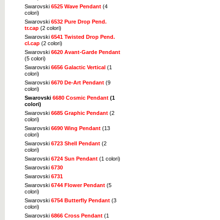
Swarovski
6525 Wave Pendant
(4
colori)
Swarovski
6532 Pure Drop Pend.
tr.cap
(2 colori)
Swarovski
6541 Twisted Drop Pend.
cl.cap
(2 colori)
Swarovski
6620 Avant-Garde Pendant
(5 colori)
Swarovski
6656 Galactic Vertical
(1
colori)
Swarovski
6670 De-Art Pendant
(9
colori)
Swarovski
6680 Cosmic Pendant
(1
colori)
Swarovski
6685 Graphic Pendant
(2
colori)
Swarovski
6690 Wing Pendant
(13
colori)
Swarovski
6723 Shell Pendant
(2
colori)
Swarovski
6724 Sun Pendant
(1 colori)
Swarovski
6730
Swarovski
6731
Swarovski
6744 Flower Pendant
(5
colori)
Swarovski
6754 Butterfly Pendant
(3
colori)
Swarovski
6866 Cross Pendant
(1