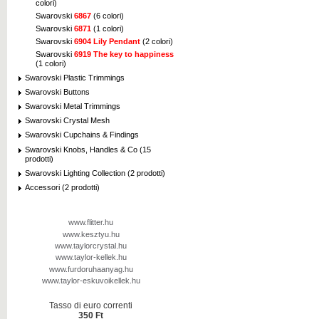
colori)
Swarovski
6867
(6 colori)
Swarovski
6871
(1 colori)
Swarovski
6904 Lily Pendant
(2 colori)
Swarovski
6919 The key to happiness
(1 colori)
Swarovski Plastic Trimmings
Swarovski Buttons
Swarovski Metal Trimmings
Swarovski Crystal Mesh
Swarovski Cupchains & Findings
Swarovski Knobs, Handles & Co (15
prodotti)
Swarovski Lighting Collection (2 prodotti)
Accessori (2 prodotti)
www.flitter.hu
www.kesztyu.hu
www.taylorcrystal.hu
www.taylor-kellek.hu
www.furdoruhaanyag.hu
www.taylor-eskuvoikellek.hu
Tasso di euro correnti
350 Ft