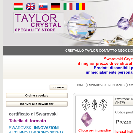
CRISTALLO TAYLOR CONTATTO NEGOZI
Swarovski Cryst
il miglior prezzo di vendita al
Prodotti disponibili 
immediatamente personale
HOME
SWAROVSKI PENDANTS
SW
Swarovski 
ANTP)
Codice prodo
certificato di Swarovski
Tabella di formato
Prezzo 
SWAROVSKI
INNOVAZIONI
Clicca per ingrandire
I prezzi ind
AUTUNNO / INVERNO 2017/18