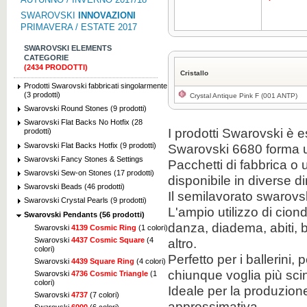
SWAROVSKI
INNOVAZIONI
PRIMAVERA / ESTATE 2017
SWAROVSKI ELEMENTS
CATEGORIE
(2434 PRODOTTI)
Cristallo
Prodotti Swarovski fabbricati singolarmente
(3 prodotti)
Crystal Antique Pink F (001 ANTP)
Swarovski Round Stones (9 prodotti)
Swarovski Flat Backs No Hotfix (28
I prodotti Swarovski è e
prodotti)
Swarovski Flat Backs Hotfix (9 prodotti)
Swarovski 6680 forma u
Swarovski Fancy Stones & Settings
Pacchetti di fabbrica o
Swarovski Sew-on Stones (17 prodotti)
disponibile in diverse d
Swarovski Beads (46 prodotti)
Il semilavorato swarovs
Swarovski Crystal Pearls (9 prodotti)
L'ampio utilizzo di cion
Swarovski Pendants (56 prodotti)
danza, diadema, abiti, b
Swarovski
4139 Cosmic Ring
(1 colori)
Swarovski
4437 Cosmic Square
(4
altro.
colori)
Perfetto per i ballerini, 
Swarovski
4439 Square Ring
(4 colori)
chiunque voglia più scint
Swarovski
4736 Cosmic Triangle
(1
colori)
Ideale per la produzione
Swarovski
4737
(7 colori)
approssimativa.
Swarovski
6000
(6 colori)