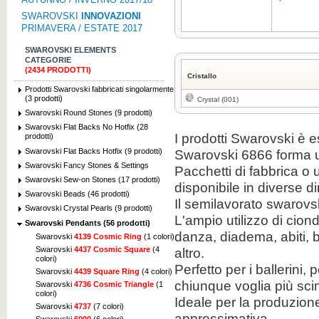
SWAROVSKI
INNOVAZIONI
PRIMAVERA / ESTATE 2017
SWAROVSKI ELEMENTS
CATEGORIE
(2434 PRODOTTI)
Cristallo
Prodotti Swarovski fabbricati singolarmente
(3 prodotti)
Crystal (001)
Swarovski Round Stones (9 prodotti)
Swarovski Flat Backs No Hotfix (28
I prodotti Swarovski è e
prodotti)
Swarovski Flat Backs Hotfix (9 prodotti)
Swarovski 6866 forma u
Swarovski Fancy Stones & Settings
Pacchetti di fabbrica o
Swarovski Sew-on Stones (17 prodotti)
disponibile in diverse d
Swarovski Beads (46 prodotti)
Il semilavorato swarovs
Swarovski Crystal Pearls (9 prodotti)
L'ampio utilizzo di cion
Swarovski Pendants (56 prodotti)
danza, diadema, abiti, b
Swarovski
4139 Cosmic Ring
(1 colori)
Swarovski
4437 Cosmic Square
(4
altro.
colori)
Perfetto per i ballerini, 
Swarovski
4439 Square Ring
(4 colori)
chiunque voglia più scint
Swarovski
4736 Cosmic Triangle
(1
colori)
Ideale per la produzione
Swarovski
4737
(7 colori)
approssimativa.
Swarovski
6000
(6 colori)