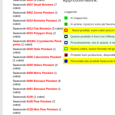
Swarovski
6007 Small Briolette
(7
colori)
Leggenda
Swarovski
6902 Zinnia Pendant
(1
colori)
In magazzino.
Swarovski
6010 Briolette Pendant
(3
colori)
In azione, il prezzo sono più favore
Swarovski
6012 Flat Briolette
(3 colori)
Nuovi prodotti, nuovi colori prezzi s
Swarovski
6015 Polygon Drop
(2
colori)
Questo prodotto è fuori con l'offerta
Swarovski
6019/G Crystalactite Pend.
Prossimamente, non in azione, è nec
petite
(1 colori)
Nuovo colore, nuovo formato nel gru
Swarovski
6020 Helix Pendant
(1
colori)
Prodotto fuori produzione, disponibi
Swarovski
6026 Cabochette Pendant
(1 colori)
Personalizzato ​​prodotti Swarovski 
Swarovski
6040 Helios Pendant
(4
colori)
Swarovski
6058 Metro Pendant
(1
colori)
Swarovski
6090 Baroque Pendant
(6
colori)
Swarovski
6091 Baroque Pendant
(1
colori)
Swarovski
6100
(1 colori)
Swarovski
6106 Pear Pendant
(3
colori)
Swarovski
6128 Mini Pear Pendant
(1
colori)