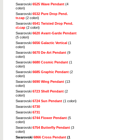
Swarovski
6525 Wave Pendant
(4
colori)
Swarovski
6532 Pure Drop Pend.
tr.cap
(2 colori)
Swarovski
6541 Twisted Drop Pend.
cl.cap
(2 colori)
Swarovski
6620 Avant-Garde Pendant
(5 colori)
Swarovski
6656 Galactic Vertical
(1
colori)
Swarovski
6670 De-Art Pendant
(9
colori)
Swarovski
6680 Cosmic Pendant
(1
colori)
Swarovski
6685 Graphic Pendant
(2
colori)
Swarovski
6690 Wing Pendant
(13
colori)
Swarovski
6723 Shell Pendant
(2
colori)
Swarovski
6724 Sun Pendant
(1 colori)
Swarovski
6730
Swarovski
6731
Swarovski
6744 Flower Pendant
(5
colori)
Swarovski
6754 Butterfly Pendant
(3
colori)
Swarovski
6866 Cross Pendant
(1