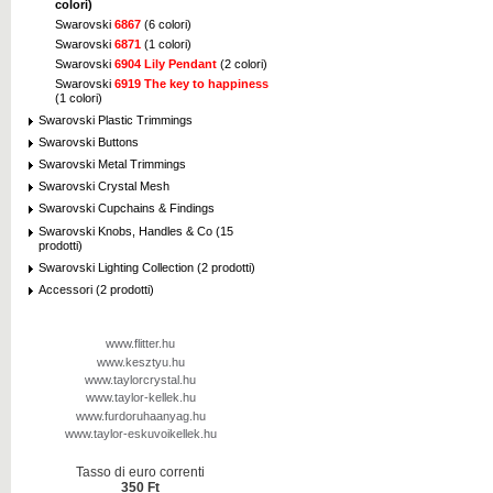
colori)
Swarovski
6867
(6 colori)
Swarovski
6871
(1 colori)
Swarovski
6904 Lily Pendant
(2 colori)
Swarovski
6919 The key to happiness
(1 colori)
Swarovski Plastic Trimmings
Swarovski Buttons
Swarovski Metal Trimmings
Swarovski Crystal Mesh
Swarovski Cupchains & Findings
Swarovski Knobs, Handles & Co (15
prodotti)
Swarovski Lighting Collection (2 prodotti)
Accessori (2 prodotti)
www.flitter.hu
www.kesztyu.hu
www.taylorcrystal.hu
www.taylor-kellek.hu
www.furdoruhaanyag.hu
www.taylor-eskuvoikellek.hu
Tasso di euro correnti
350 Ft