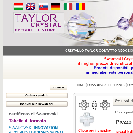
CRISTALLO TAYLOR CONTATTO NEGOZI
Swarovski Cryst
il miglior prezzo di vendita al
Prodotti disponibili 
immediatamente personale
HOME
SWAROVSKI PENDANTS
SW
Swarovski 
Codice prodo
certificato di Swarovski
Tabella di formato
Prezzo 
SWAROVSKI
INNOVAZIONI
Clicca per ingrandire
I prezzi ind
AUTUNNO / INVERNO 2017/18