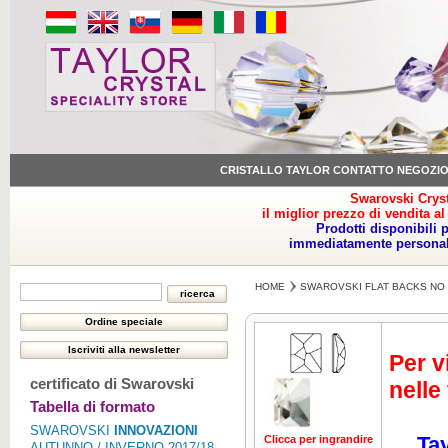
CRISTALLO TAYLOR CONTATTO NEGOZI
Swarovski Cryst
il miglior prezzo di vendita al
Prodotti disponibili 
immediatamente personale
HOME
SWAROVSKI FLAT BACKS NO 
Per v
certificato di Swarovski
nelle
Tabella di formato
SWAROVSKI
INNOVAZIONI
Tay
Clicca per ingrandire
Clicca per ing
AUTUNNO / INVERNO 2017/18