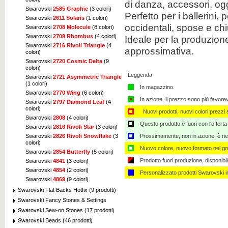
di danza
,
accessori
,
ogg
Swarovski
2585 Graphic
(3 colori)
Perfetto
per i ballerini
,
p
Swarovski
2611 Solaris
(1 colori)
occidentali
,
spose
e
ch
Swarovski
2708 Molecule
(8 colori)
Swarovski
2709 Rhombus
(4 colori)
Ideale per
la produzione 
Swarovski
2716 Rivoli Triangle
(4
approssimativa
.
colori)
Swarovski
2720 Cosmic Delta
(9
colori)
Leggenda
Swarovski
2721 Asymmetric Triangle
(1 colori)
In magazzino.
Swarovski
2770 Wing
(6 colori)
In azione, il prezzo sono più favore
Swarovski
2797 Diamond Leaf
(4
colori)
Nuovi prodotti, nuovi colori prezzi s
Swarovski
2808
(4 colori)
Questo prodotto è fuori con l'offerta
Swarovski
2816 Rivoli Star
(3 colori)
Prossimamente, non in azione, è nec
Swarovski
2826 Rivoli Snowflake
(3
colori)
Nuovo colore, nuovo formato nel gru
Swarovski
2854 Butterfly
(5 colori)
Prodotto fuori produzione, disponibi
Swarovski
4841
(3 colori)
Swarovski
4854
(2 colori)
Personalizzato ​​prodotti Swarovski 
Swarovski
4869
(9 colori)
Swarovski Flat Backs Hotfix (9 prodotti)
Swarovski Fancy Stones & Settings
Swarovski Sew-on Stones (17 prodotti)
Swarovski Beads (46 prodotti)