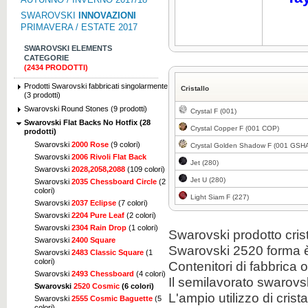
SWAROVSKI
INNOVAZIONI
PRIMAVERA / ESTATE 2017
SWAROVSKI ELEMENTS
CATEGORIE
(2434 PRODOTTI)
Prodotti Swarovski fabbricati singolarmente
Cristallo
(3 prodotti)
Swarovski Round Stones (9 prodotti)
Crystal F (001)
Swarovski Flat Backs No Hotfix (28
Crystal Copper F (001 COP)
prodotti)
Swarovski
2000 Rose
(9 colori)
Crystal Golden Shadow F (001 GSH
Swarovski
2006 Rivoli Flat Back
Jet (280)
Swarovski
2028,2058,2088
(109 colori)
Jet U (280)
Swarovski
2035 Chessboard Circle
(2
colori)
Light Siam F (227)
Swarovski
2037 Eclipse
(7 colori)
Swarovski
2204 Pure Leaf
(2 colori)
Swarovski
2304 Rain Drop
(1 colori)
Swarovski
prodotto
cris
Swarovski
2400 Square
Swarovski
2520
forma 
Swarovski
2483 Classic Square
(1
colori)
Contenitori
di fabbrica
o
Swarovski
2493 Chessboard
(4 colori)
Il
semilavorato
swarovs
Swarovski
2520 Cosmic
(6 colori)
L'ampio utilizzo di
crist
Swarovski
2555 Cosmic Baguette
(5
colori)