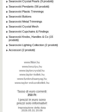
Swarovski Crystal Pearls (9 prodotti)
Swarovski Pendants (56 prodotti)
Swarovski Plastic Trimmings
Swarovski Buttons
Swarovski Metal Trimmings
Swarovski Crystal Mesh
Swarovski Cupchains & Findings
Swarovski Knobs, Handles & Co (15
prodotti)
Swarovski Lighting Collection (2 prodotti)
Accessori (2 prodotti)
www.flitter.hu
www.kesztyu.hu
www.taylorcrystal.hu
www.taylor-kellek.hu
www.furdoruhaanyag.hu
www.taylor-eskuvoikellek.hu
Tasso di euro correnti
350 Ft
I prezzi in euro sono
prezzi solo informativi!
Impostazione della data
2026.05.31 20:09