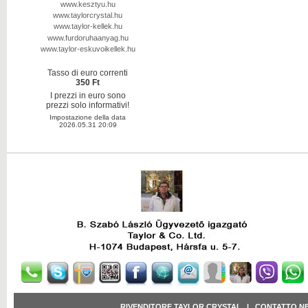
www.kesztyu.hu
www.taylorcrystal.hu
www.taylor-kellek.hu
www.furdoruhaanyag.hu
www.taylor-eskuvoikellek.hu
Tasso di euro correnti
350 Ft
I prezzi in euro sono
prezzi solo informativi!
Impostazione della data
2026.05.31 20:09
RIVENDITORE TAYLOR CRYSTAL
|
CONTATTO N