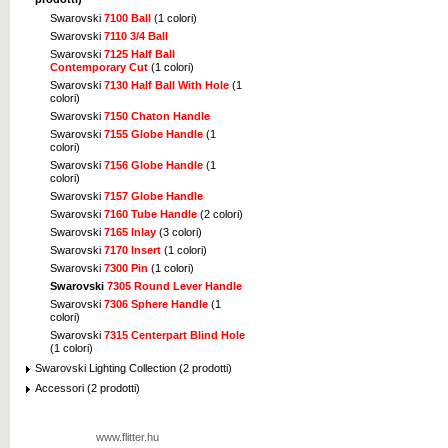
Swarovski
7100 Ball
(1 colori)
Swarovski
7110 3/4 Ball
Swarovski
7125 Half Ball
Contemporary Cut
(1 colori)
Swarovski
7130 Half Ball With Hole
(1
colori)
Swarovski
7150 Chaton Handle
Swarovski
7155 Globe Handle
(1
colori)
Swarovski
7156 Globe Handle
(1
colori)
Swarovski
7157 Globe Handle
Swarovski
7160 Tube Handle
(2 colori)
Swarovski
7165 Inlay
(3 colori)
Swarovski
7170 Insert
(1 colori)
Swarovski
7300 Pin
(1 colori)
Swarovski
7305 Round Lever Handle
Swarovski
7306 Sphere Handle
(1
colori)
Swarovski
7315 Centerpart Blind Hole
(1 colori)
Swarovski Lighting Collection (2 prodotti)
Accessori (2 prodotti)
www.flitter.hu