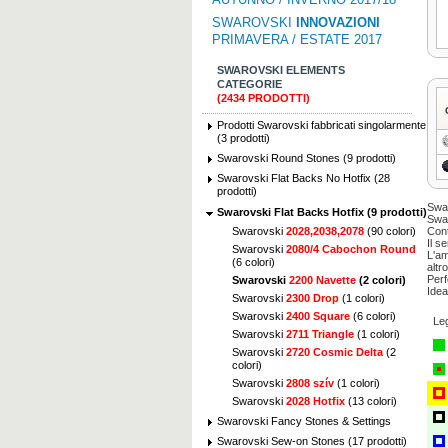
SWAROVSKI
INNOVAZIONI
PRIMAVERA / ESTATE 2017
SWAROVSKI ELEMENTS
CATEGORIE
(2434 PRODOTTI)
Prodotti Swarovski fabbricati singolarmente
(3 prodotti)
Swarovski Round Stones (9 prodotti)
Swarovski Flat Backs No Hotfix (28
prodotti)
Swar
Swarovski Flat Backs Hotfix (9 prodotti)
Swar
Swarovski
2028,2038,2078
(90 colori)
Cont
Il s
Swarovski
2080/4 Cabochon Round
L'am
(6 colori)
altro
Perf
Swarovski
2200 Navette
(2 colori)
Idea
Swarovski
2300 Drop
(1 colori)
Swarovski
2400 Square
(6 colori)
Le
Swarovski
2711 Triangle
(1 colori)
Swarovski
2720 Cosmic Delta
(2
colori)
Swarovski
2808 szív
(1 colori)
Swarovski
2028 Hotfix
(13 colori)
Swarovski Fancy Stones & Settings
Swarovski Sew-on Stones (17 prodotti)