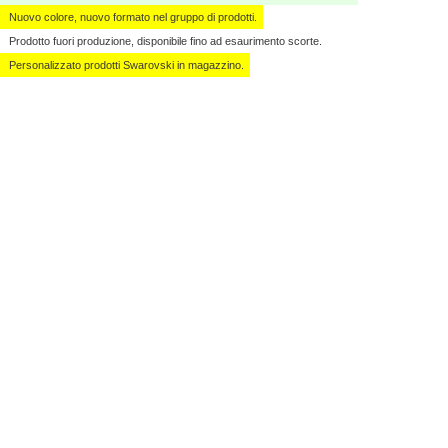
Nuovo colore, nuovo formato nel gruppo di prodotti.
Prodotto fuori produzione, disponibile fino ad esaurimento scorte.
Personalizzato ​​prodotti Swarovski in magazzino.