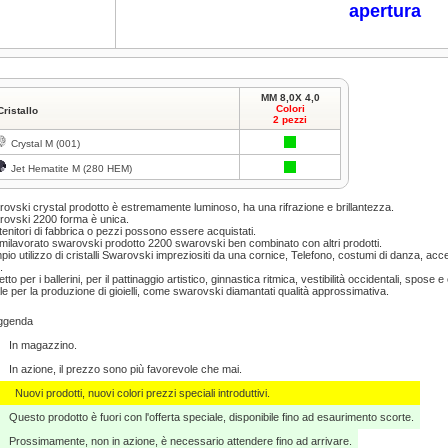
apertura
MM 8,0X 4,0
Colori
Cristallo
2 pezzi
Crystal M (001)
Jet Hematite M (280 HEM)
ovski crystal prodotto è estremamente luminoso, ha una rifrazione e brillantezza.
ovski 2200 forma è unica.
enitori di fabbrica o pezzi possono essere acquistati.
emilavorato swarovski prodotto 2200 swarovski ben combinato con altri prodotti.
pio utilizzo di cristalli Swarovski impreziositi da una cornice, Telefono, costumi di danza, ac
.
etto per i ballerini, per il pattinaggio artistico, ginnastica ritmica, vestibilità occidentali, spose 
le per la produzione di gioielli, come swarovski diamantati qualità approssimativa.
ggenda
In magazzino.
In azione, il prezzo sono più favorevole che mai.
Nuovi prodotti, nuovi colori prezzi speciali introduttivi.
Questo prodotto è fuori con l'offerta speciale, disponibile fino ad esaurimento scorte.
Prossimamente, non in azione, è necessario attendere fino ad arrivare.