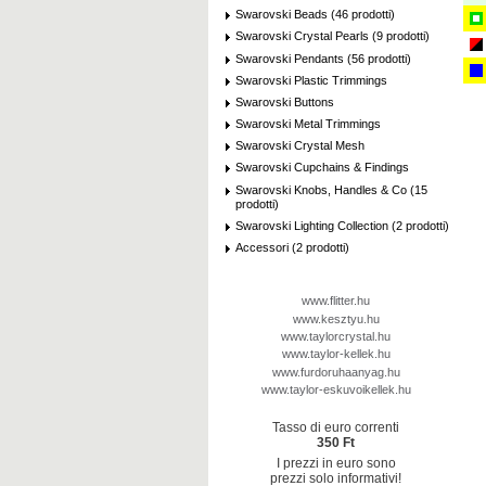
Swarovski Beads (46 prodotti)
Swarovski Crystal Pearls (9 prodotti)
Swarovski Pendants (56 prodotti)
Swarovski Plastic Trimmings
Swarovski Buttons
Swarovski Metal Trimmings
Swarovski Crystal Mesh
Swarovski Cupchains & Findings
Swarovski Knobs, Handles & Co (15
prodotti)
Swarovski Lighting Collection (2 prodotti)
Accessori (2 prodotti)
www.flitter.hu
www.kesztyu.hu
www.taylorcrystal.hu
www.taylor-kellek.hu
www.furdoruhaanyag.hu
www.taylor-eskuvoikellek.hu
Tasso di euro correnti
350 Ft
I prezzi in euro sono
prezzi solo informativi!