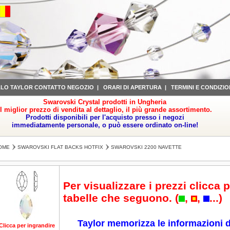
LLO TAYLOR CONTATTO NEGOZIO
|
ORARI DI APERTURA
|
TERMINI E CONDIZIO
Swarovski Crystal prodotti in Ungheria
il miglior prezzo di vendita al dettaglio, il più grande assortimento.
Prodotti disponibili per l'acquisto presso i negozi
immediatamente personale, o può essere ordinato on-line!
OME
SWAROVSKI FLAT BACKS HOTFIX
SWAROVSKI 2200 NAVETTE
Per visualizzare i prezzi clicca p
tabelle che seguono. (
,
,
...)
Taylor memorizza le informazioni d
Clicca per ingrandire
Clicca per ingrandire
Clicca per ingrandire