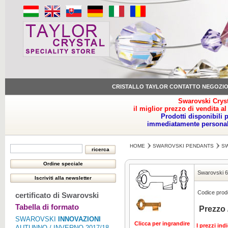
CRISTALLO TAYLOR CONTATTO NEGOZI
Swarovski Cryst
il miglior prezzo di vendita al
Prodotti disponibili 
immediatamente personale
HOME
SWAROVSKI PENDANTS
SW
Swarovski 6
Codice prodo
certificato di Swarovski
Tabella di formato
Prezzo 
SWAROVSKI
INNOVAZIONI
Clicca per ingrandire
I prezzi ind
AUTUNNO / INVERNO 2017/18