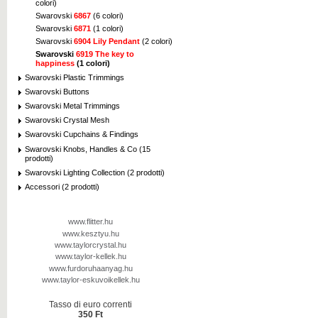
colori)
Swarovski
6867
(6 colori)
Swarovski
6871
(1 colori)
Swarovski
6904 Lily Pendant
(2 colori)
Swarovski
6919 The key to
happiness
(1 colori)
Swarovski Plastic Trimmings
Swarovski Buttons
Swarovski Metal Trimmings
Swarovski Crystal Mesh
Swarovski Cupchains & Findings
Swarovski Knobs, Handles & Co (15
prodotti)
Swarovski Lighting Collection (2 prodotti)
Accessori (2 prodotti)
www.flitter.hu
www.kesztyu.hu
www.taylorcrystal.hu
www.taylor-kellek.hu
www.furdoruhaanyag.hu
www.taylor-eskuvoikellek.hu
Tasso di euro correnti
350 Ft