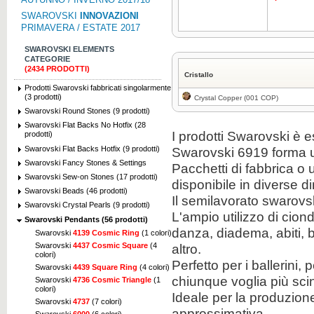
SWAROVSKI
INNOVAZIONI
PRIMAVERA / ESTATE 2017
SWAROVSKI ELEMENTS
CATEGORIE
(2434 PRODOTTI)
Cristallo
Prodotti Swarovski fabbricati singolarmente
(3 prodotti)
Crystal Copper (001 COP)
Swarovski Round Stones (9 prodotti)
Swarovski Flat Backs No Hotfix (28
I prodotti Swarovski è e
prodotti)
Swarovski Flat Backs Hotfix (9 prodotti)
Swarovski 6919 forma u
Swarovski Fancy Stones & Settings
Pacchetti di fabbrica o
Swarovski Sew-on Stones (17 prodotti)
disponibile in diverse d
Swarovski Beads (46 prodotti)
Il semilavorato swarovs
Swarovski Crystal Pearls (9 prodotti)
L'ampio utilizzo di cion
Swarovski Pendants (56 prodotti)
danza, diadema, abiti, b
Swarovski
4139 Cosmic Ring
(1 colori)
Swarovski
4437 Cosmic Square
(4
altro.
colori)
Perfetto per i ballerini, 
Swarovski
4439 Square Ring
(4 colori)
chiunque voglia più scint
Swarovski
4736 Cosmic Triangle
(1
colori)
Ideale per la produzione
Swarovski
4737
(7 colori)
approssimativa.
Swarovski
6000
(6 colori)