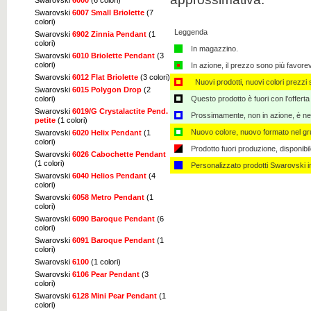
Swarovski
6007 Small Briolette
(7
colori)
Leggenda
Swarovski
6902 Zinnia Pendant
(1
colori)
In magazzino.
Swarovski
6010 Briolette Pendant
(3
colori)
In azione, il prezzo sono più favore
Swarovski
6012 Flat Briolette
(3 colori)
Nuovi prodotti, nuovi colori prezzi s
Swarovski
6015 Polygon Drop
(2
colori)
Questo prodotto è fuori con l'offerta
Swarovski
6019/G Crystalactite Pend.
Prossimamente, non in azione, è nec
petite
(1 colori)
Nuovo colore, nuovo formato nel gru
Swarovski
6020 Helix Pendant
(1
colori)
Prodotto fuori produzione, disponibi
Swarovski
6026 Cabochette Pendant
(1 colori)
Personalizzato ​​prodotti Swarovski 
Swarovski
6040 Helios Pendant
(4
colori)
Swarovski
6058 Metro Pendant
(1
colori)
Swarovski
6090 Baroque Pendant
(6
colori)
Swarovski
6091 Baroque Pendant
(1
colori)
Swarovski
6100
(1 colori)
Swarovski
6106 Pear Pendant
(3
colori)
Swarovski
6128 Mini Pear Pendant
(1
colori)