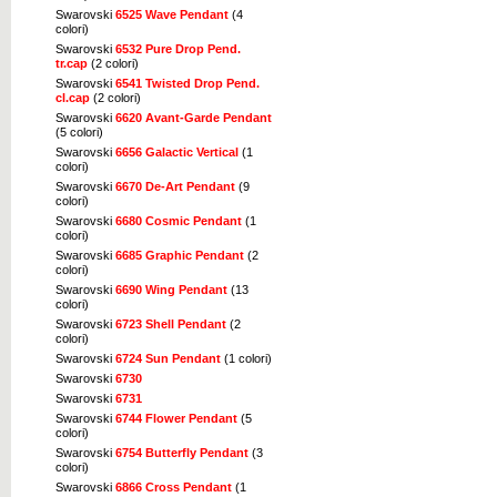
Swarovski
6525 Wave Pendant
(4
colori)
Swarovski
6532 Pure Drop Pend.
tr.cap
(2 colori)
Swarovski
6541 Twisted Drop Pend.
cl.cap
(2 colori)
Swarovski
6620 Avant-Garde Pendant
(5 colori)
Swarovski
6656 Galactic Vertical
(1
colori)
Swarovski
6670 De-Art Pendant
(9
colori)
Swarovski
6680 Cosmic Pendant
(1
colori)
Swarovski
6685 Graphic Pendant
(2
colori)
Swarovski
6690 Wing Pendant
(13
colori)
Swarovski
6723 Shell Pendant
(2
colori)
Swarovski
6724 Sun Pendant
(1 colori)
Swarovski
6730
Swarovski
6731
Swarovski
6744 Flower Pendant
(5
colori)
Swarovski
6754 Butterfly Pendant
(3
colori)
Swarovski
6866 Cross Pendant
(1