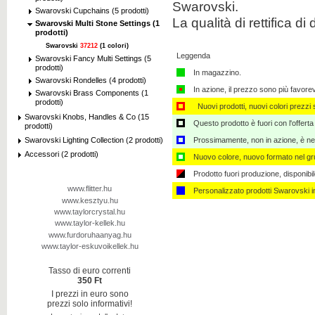
Swarovski.
Swarovski Cupchains (5 prodotti)
La qualità di rettifica 
Swarovski Multi Stone Settings (1
prodotti)
Swarovski
37212
(1 colori)
Leggenda
Swarovski Fancy Multi Settings (5
prodotti)
In magazzino.
Swarovski Rondelles (4 prodotti)
In azione, il prezzo sono più favore
Swarovski Brass Components (1
prodotti)
Nuovi prodotti, nuovi colori prezzi s
Swarovski Knobs, Handles & Co (15
Questo prodotto è fuori con l'offerta
prodotti)
Swarovski Lighting Collection (2 prodotti)
Prossimamente, non in azione, è nec
Accessori (2 prodotti)
Nuovo colore, nuovo formato nel gru
Prodotto fuori produzione, disponibi
www.flitter.hu
Personalizzato ​​prodotti Swarovski 
www.kesztyu.hu
www.taylorcrystal.hu
www.taylor-kellek.hu
www.furdoruhaanyag.hu
www.taylor-eskuvoikellek.hu
Tasso di euro correnti
350 Ft
I prezzi in euro sono
prezzi solo informativi!