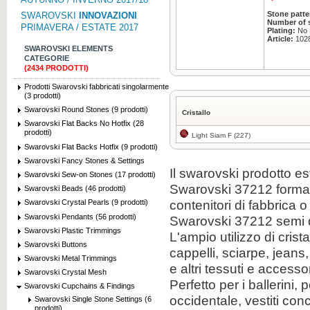
Stone patte
SWAROVSKI
INNOVAZIONI
Number of 
PRIMAVERA / ESTATE 2017
Plating:
No P
Article:
102
SWAROVSKI ELEMENTS
CATEGORIE
(2434 PRODOTTI)
Prodotti Swarovski fabbricati singolarmente
(3 prodotti)
Swarovski Round Stones (9 prodotti)
Cristallo
Swarovski Flat Backs No Hotfix (28
prodotti)
Light Siam F (227)
Swarovski Flat Backs Hotfix (9 prodotti)
Swarovski Fancy Stones & Settings
Il swarovski prodotto est
Swarovski Sew-on Stones (17 prodotti)
Swarovski 37212 forma
Swarovski Beads (46 prodotti)
contenitori di fabbrica 
Swarovski Crystal Pearls (9 prodotti)
Swarovski Pendants (56 prodotti)
Swarovski 37212 semi di
Swarovski Plastic Trimmings
L'ampio utilizzo di crist
Swarovski Buttons
cappelli, sciarpe, jeans
Swarovski Metal Trimmings
e altri tessuti e access
Swarovski Crystal Mesh
Perfetto per i ballerini, p
Swarovski Cupchains & Findings
occidentale, vestiti conc
Swarovski Single Stone Settings (6
prodotti)