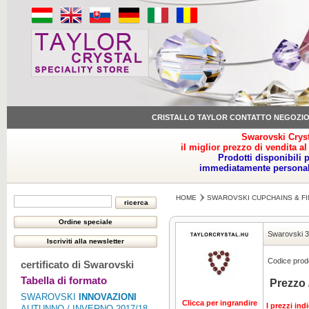
CRISTALLO TAYLOR CONTATTO NEGOZI
Swarovski Cryst
il miglior prezzo di vendita al
Prodotti disponibili 
immediatamente personale
HOME
SWAROVSKI CUPCHAINS & FI
Swarovski 
Codice prodo
certificato di Swarovski
Tabella di formato
Prezzo 
SWAROVSKI
INNOVAZIONI
Clicca per ingrandire
I prezzi ind
AUTUNNO / INVERNO 2017/18