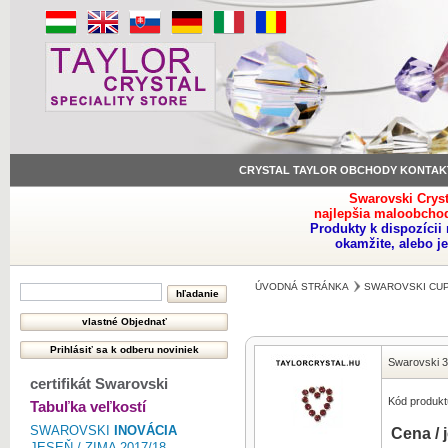
CRYSTAL TAYLOR OBCHODY KONTAK
Swarovski Crys
najlepšia maloobchod
Produkty k dispozíci
okamžite, alebo j
ÚVODNÁ STRÁNKA
SWAROVSKI CUP
Swarovski 
certifikát Swarovski
Kód produkt
Tabuľka veľkostí
SWAROVSKI
INOVÁCIA
Cena / 
JESEŇ / ZIMA 2017/18