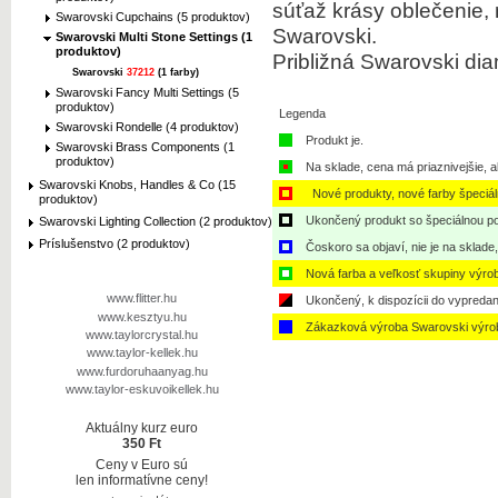
súťaž krásy oblečenie, 
Swarovski Cupchains (5 produktov)
Swarovski.
Swarovski Multi Stone Settings (1
produktov)
Približná Swarovski dia
Swarovski
37212
(1 farby)
Swarovski Fancy Multi Settings (5
produktov)
Legenda
Swarovski Rondelle (4 produktov)
Produkt je.
Swarovski Brass Components (1
produktov)
Na sklade, cena má priaznivejšie, a
Swarovski Knobs, Handles & Co (15
Nové produkty, nové farby špeciá
produktov)
Ukončený produkt so špeciálnou po
Swarovski Lighting Collection (2 produktov)
Príslušenstvo (2 produktov)
Čoskoro sa objaví, nie je na sklade
Nová farba a veľkosť skupiny výro
www.flitter.hu
Ukončený, k dispozícii do vypredan
www.kesztyu.hu
Zákazková výroba Swarovski výro
www.taylorcrystal.hu
www.taylor-kellek.hu
www.furdoruhaanyag.hu
www.taylor-eskuvoikellek.hu
Aktuálny kurz euro
350 Ft
Ceny v Euro sú
len informatívne ceny!