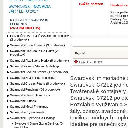
zväčšiť obrázok
Uvedené ce
SWAROVSKI
INOVÁCIA
JAR / LETO 2017
Stone patte
Number of 
Plating:
No P
KATEGÓRIE SWAROVSKI
Article:
102
ELEMENTS
(2434 PRODUKTOV)
Individuálne vyrábané Swarovski produkty
(3 produktov)
Swarovski Round Stones (9 produktov)
Swarovski Flat Backs No Hotfix (28
Kryštál
produktov)
Swarovski Flat Backs Hotfix (9 produktov)
Light Siam F (227)
Swarovski Fancy Stones & Settings
Swarovski Sew-on Stones (17 produktov)
Swarovski mimoriadne s
Swarovski Beads (46 produktov)
Swarovski 37212 jedine
Swarovski Crystal Pearls (9 produktov)
Swarovski Pendants (56 produktov)
Továrenské kontajnery
Swarovski Plastic Trimmings
Swarovski 37212 poloto
Swarovski Buttons
Rozsiahle využívanie S
Swarovski Metal Trimmings
šály, džínsy, svadobné 
Swarovski Crystal mesh
textilu a módnych dopl
Swarovski Cupchains & Findings
Ideálne pre tanečníkov
Swarovski Single Stone Settings (6
produktov)