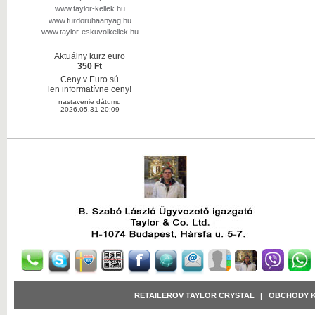
www.taylor-kellek.hu
www.furdoruhaanyag.hu
www.taylor-eskuvoikellek.hu
Aktuálny kurz euro
350 Ft
Ceny v Euro sú
len informatívne ceny!
nastavenie dátumu
2026.05.31 20:09
RETAILEROV TAYLOR CRYSTAL
|
OBCHODY 