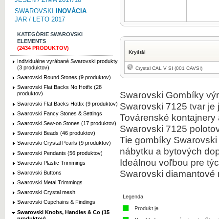
SWAROVSKI
INOVÁCIA
JAR / LETO 2017
KATEGÓRIE SWAROVSKI
ELEMENTS
(2434 PRODUKTOV)
Kryštál
Individuálne vyrábané Swarovski produkty
(3 produktov)
Crystal CAL V SI (001 CAVSI)
Swarovski Round Stones (9 produktov)
Swarovski Flat Backs No Hotfix (28
Swarovski Gombíky výro
produktov)
Swarovski Flat Backs Hotfix (9 produktov)
Swarovski 7125 tvar je 
Swarovski Fancy Stones & Settings
Továrenské kontajnery
Swarovski Sew-on Stones (17 produktov)
Swarovski 7125 polotov
Swarovski Beads (46 produktov)
Tie gombíky Swarovski
Swarovski Crystal Pearls (9 produktov)
nábytku a bytových dop
Swarovski Pendants (56 produktov)
Ideálnou voľbou pre týc
Swarovski Plastic Trimmings
Swarovski diamantové ná
Swarovski Buttons
Swarovski Metal Trimmings
Swarovski Crystal mesh
Legenda
Swarovski Cupchains & Findings
Produkt je.
Swarovski Knobs, Handles & Co (15
produktov)