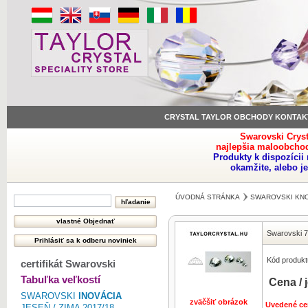
CRYSTAL TAYLOR OBCHODY KONTAK
Swarovski Crys
najlepšia maloobchod
Produkty k dispozíci
okamžite, alebo j
ÚVODNÁ STRÁNKA
SWAROVSKI KNO
Swarovski 7
Kód produkt
certifikát Swarovski
Tabuľka veľkostí
Cena / 
SWAROVSKI
INOVÁCIA
zväčšiť obrázok
Uvedené ce
JESEŇ / ZIMA 2017/18