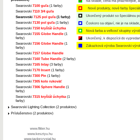
Na sklade, cena má priaznivejšie, a
Swarovski
7100 guľa
(1 farby)
Nové produkty, nové farby špeciá
Swarovski
7110 3/4 guľa
Ukončený produkt so špeciálnou po
Swarovski
7125 pol guľa
(1 farby)
Swarovski
7130 pol guľa
(1 farby)
Čoskoro sa objaví, nie je na sklade
Swarovski
7150 kryštál úchytka
Nová farba a veľkosť skupiny výro
Swarovski
7155 Globe Handle
(1
farby)
Ukončený, k dispozícii do vypredan
Swarovski
7156 Globe Handle
(1
Zákazková výroba Swarovski výro
farby)
Swarovski
7157 Globe Handle
Swarovski
7160 Tube Handle
(2 farby)
Swarovski
7165 Inlay
(3 farby)
Swarovski
7170 Insert
(1 farby)
Swarovski
7300 Pin
(1 farby)
Swarovski
7305 kolo rukoväť
Swarovski
7306 Sphere Handle
(1
farby)
Swarovski
7315 kryštál úchytka
(1
farby)
Swarovski Lighting Collection (2 produktov)
Príslušenstvo (2 produktov)
www.flitter.hu
www.kesztyu.hu
www.taylorcrystal.hu