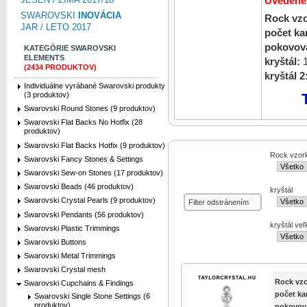
Uvedené
SWAROVSKI
INOVÁCIA
Rock vzo
JAR / LETO 2017
počet k
pokovov
KATEGÓRIE SWAROVSKI
ELEMENTS
kryštál:
1
(2434 PRODUKTOV)
kryštál 2
Individuálne vyrábané Swarovski produkty
(3 produktov)
Swarovski Round Stones (9 produktov)
Swarovski Flat Backs No Hotfix (28
produktov)
Swarovski Flat Backs Hotfix (9 produktov)
Rock vzor
Swarovski Fancy Stones & Settings
Swarovski Sew-on Stones (17 produktov)
Swarovski Beads (46 produktov)
kryštál
Swarovski Crystal Pearls (9 produktov)
Filter odstránením
Swarovski Pendants (56 produktov)
kryštál veľ
Swarovski Plastic Trimmings
Swarovski Buttons
Swarovski Metal Trimmings
Swarovski Crystal mesh
Rock vzo
Swarovski Cupchains & Findings
počet k
Swarovski Single Stone Settings (6
produktov)
pokovov