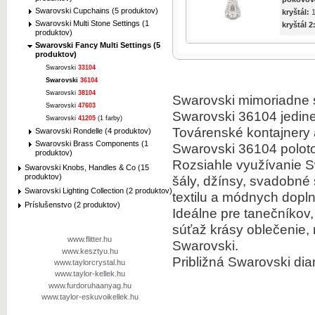
Swarovski Cupchains (5 produktov)
kryštál:
1
Swarovski Multi Stone Settings (1
kryštál 2
produktov)
Swarovski Fancy Multi Settings (5
produktov)
Swarovski
33104
Swarovski
36104
Swarovski
38104
Swarovski mimoriadne s
Swarovski
47603
Swarovski 36104 jedine
Swarovski
41205
(1 farby)
Továrenské kontajnery
Swarovski Rondelle (4 produktov)
Swarovski Brass Components (1
Swarovski 36104 poloto
produktov)
Rozsiahle využívanie S
Swarovski Knobs, Handles & Co (15
produktov)
šály, džínsy, svadobné 
Swarovski Lighting Collection (2 produktov)
textilu a módnych dopl
Príslušenstvo (2 produktov)
Ideálne pre tanečníkov
súťaž krásy oblečenie, 
www.flitter.hu
Swarovski.
www.kesztyu.hu
Približná Swarovski dia
www.taylorcrystal.hu
www.taylor-kellek.hu
www.furdoruhaanyag.hu
www.taylor-eskuvoikellek.hu