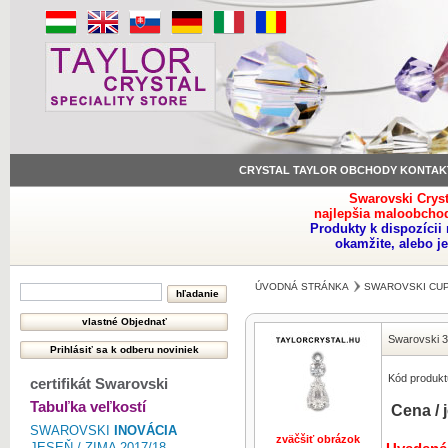
CRYSTAL TAYLOR OBCHODY KONTAK
Swarovski Crys
najlepšia maloobchod
Produkty k dispozíci
okamžite, alebo j
ÚVODNÁ STRÁNKA
SWAROVSKI CUP
Swarovski 
Kód produkt
certifikát Swarovski
Tabuľka veľkostí
Cena / 
SWAROVSKI
INOVÁCIA
zväčšiť obrázok
JESEŇ / ZIMA 2017/18