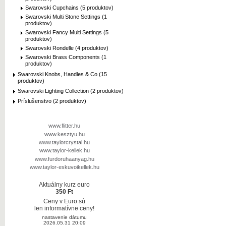
Swarovski Cupchains (5 produktov)
Swarovski Multi Stone Settings (1
produktov)
Swarovski Fancy Multi Settings (5
produktov)
Swarovski Rondelle (4 produktov)
Swarovski Brass Components (1
produktov)
Swarovski Knobs, Handles & Co (15
produktov)
Swarovski Lighting Collection (2 produktov)
Príslušenstvo (2 produktov)
www.flitter.hu
www.kesztyu.hu
www.taylorcrystal.hu
www.taylor-kellek.hu
www.furdoruhaanyag.hu
www.taylor-eskuvoikellek.hu
Aktuálny kurz euro
350 Ft
Ceny v Euro sú
len informatívne ceny!
nastavenie dátumu
2026.05.31 20:09