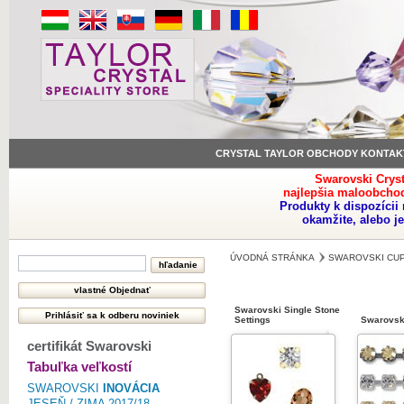
CRYSTAL TAYLOR OBCHODY KONTAK
Swarovski Crys
najlepšia maloobchod
Produkty k dispozíci
okamžite, alebo j
ÚVODNÁ STRÁNKA
SWAROVSKI CUP
Swarovski Single Stone
Settings
Swarovsk
certifikát Swarovski
Tabuľka veľkostí
SWAROVSKI
INOVÁCIA
JESEŇ / ZIMA 2017/18