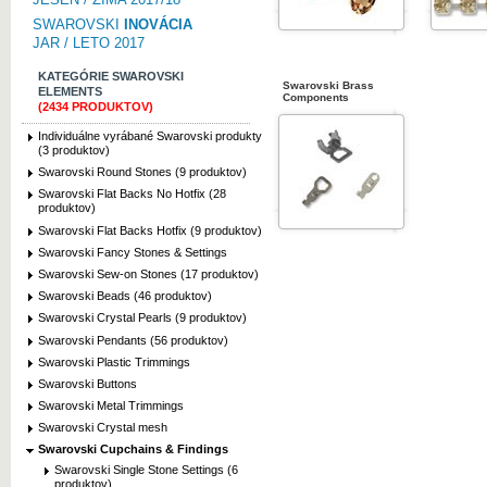
SWAROVSKI
INOVÁCIA
JAR / LETO 2017
KATEGÓRIE SWAROVSKI
Swarovski Brass
ELEMENTS
Components
(2434 PRODUKTOV)
Individuálne vyrábané Swarovski produkty
(3 produktov)
Swarovski Round Stones (9 produktov)
Swarovski Flat Backs No Hotfix (28
produktov)
Swarovski Flat Backs Hotfix (9 produktov)
Swarovski Fancy Stones & Settings
Swarovski Sew-on Stones (17 produktov)
Swarovski Beads (46 produktov)
Swarovski Crystal Pearls (9 produktov)
Swarovski Pendants (56 produktov)
Swarovski Plastic Trimmings
Swarovski Buttons
Swarovski Metal Trimmings
Swarovski Crystal mesh
Swarovski Cupchains & Findings
Swarovski Single Stone Settings (6
produktov)