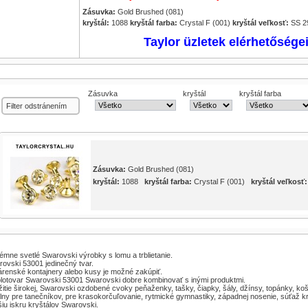
Zásuvka:
Gold Brushed (081)
kryštál:
1088
kryštál farba:
Crystal F (001)
kryštál veľkosť:
SS 2
Taylor üzletek elérhetősége
Zásuvka
kryštál
kryštál farba
Filter odstránením
Zásuvka:
Gold Brushed (081)
kryštál:
1088
kryštál farba:
Crystal F (001)
kryštál veľkosť:
émne svetlé Swarovski výrobky s lomu a trblietanie.
ovski 53001 jedinečný tvar.
renské kontajnery alebo kusy je možné zakúpiť.
lotovar Swarovski 53001 Swarovski dobre kombinovať s inými produktmi.
itie širokej, Swarovski ozdobené cvoky peňaženky, tašky, čiapky, šály, džínsy, topánky, koš
lny pre tanečníkov, pre krasokorčuľovanie, rytmické gymnastiky, západnej nosenie, súťaž k
iu iskru kryštálov Swarovski.