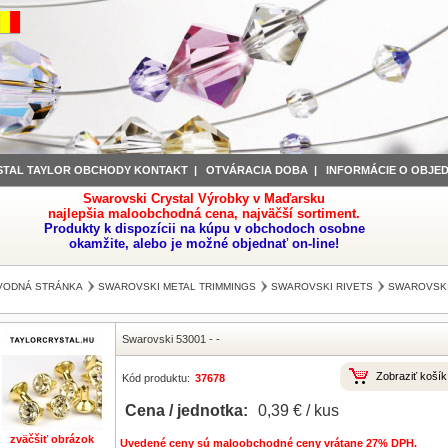
STAL TAYLOR OBCHODY KONTAKT
|
OTVÁRACIA DOBA
|
INFORMÁCIE O OBJE
Swarovski Crystal Výrobky v Maďarsku
najlepšia maloobchodná cena, najväčší sortiment.
Produkty k dispozícii na kúpu v obchodoch osobne
okamžite, alebo je možné objednať on-line!
VODNÁ STRÁNKA
SWAROVSKI METAL TRIMMINGS
SWAROVSKI RIVETS
SWAROVSKI
Swarovski 53001
-
-
Zobraziť košík
Kód produktu:
37678
Cena / jednotka:
0,39 € / kus
zväčšiť obrázok
Uvedené ceny sú maloobchodné ceny vrátane 27% DPH.