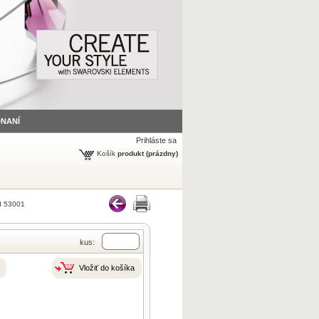
DNANÍ
Prihláste sa
Košík
produkt
(prázdny)
 53001
kus:
Vložiť do košíka