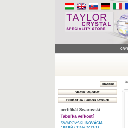
CRY
Ú
certifikát Swarovski
Tabuľka veľkostí
SWAROVSKI
INOVÁCIA
JESEŇ / ZIMA 2017/18