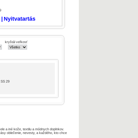
9
i
|
Nyitvatartás
kryštál veľkosť
SS 29
ele a iné kože, textilu a módnych doplnkov.
rásy oblečenie, nevesty, a každého, kto chce