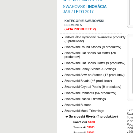
SWAROVSKI
INOVÁCIA
JAR / LETO 2017
KATEGÓRIE SWAROVSKI
ELEMENTS
(2434 PRODUKTOV)
Individuálne vyrábané Swarovski produkty
(3 produktov)
Swarovski Round Stones (9 produktov)
Swarovski Flat Backs No Hotfix (28
produktov)
Swarovski Flat Backs Hotfix (9 produktov)
Swarovski Fancy Stones & Settings
Swarovski Sew-on Stones (17 produktov)
Swarovski Beads (46 produktov)
Swarovski Crystal Pearls (9 produktov)
Swarovski Pendants (56 produktov)
Swarovski Plastic Trimmings
Swarovski Buttons
Extr
Swarovski Metal Trimmings
Swar
Swarovski Rivets (4 produktov)
Tová
V po
Swarovski
53001
Použ
Swarovski
53005
Ideá
väčš
Swarovski
53502