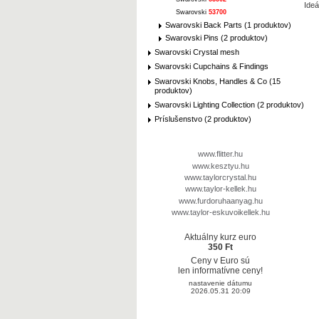
Ideá
Swarovski
53700
Swarovski Back Parts (1 produktov)
Swarovski Pins (2 produktov)
Swarovski Crystal mesh
Swarovski Cupchains & Findings
Swarovski Knobs, Handles & Co (15
produktov)
Swarovski Lighting Collection (2 produktov)
Príslušenstvo (2 produktov)
www.flitter.hu
www.kesztyu.hu
www.taylorcrystal.hu
www.taylor-kellek.hu
www.furdoruhaanyag.hu
www.taylor-eskuvoikellek.hu
Aktuálny kurz euro
350 Ft
Ceny v Euro sú
len informatívne ceny!
nastavenie dátumu
2026.05.31 20:09