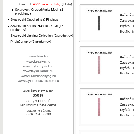
Swarovski
40721 národné farby
(1 farby)
Swarovski Crystal Aerial Mesh (1
produktov)
tlačené 
Swarovski Cupchains & Findings
Zásuvka
Swarovski Knobs, Handles & Co (15
kryštál:
1
produktov)
Hotfix:
á
zväčšiť obrázok
Swarovski Lighting Collection (2 produktov)
Príslušenstvo (2 produktov)
www.flitter.hu
tlačené 
www.kesztyu.hu
Zásuvka
www.taylorcrystal.hu
zväčšiť obrázok
kryštál:
1
www.taylor-kellek.hu
Hotfix:
á
www.furdoruhaanyag.hu
www.taylor-eskuvoikellek.hu
Aktuálny kurz euro
350 Ft
tlačené 
Ceny v Euro sú
zväčšiť obrázok
Zásuvka
len informatívne ceny!
kryštál:
1
nastavenie dátumu
2026.05.31 20:09
Hotfix:
á