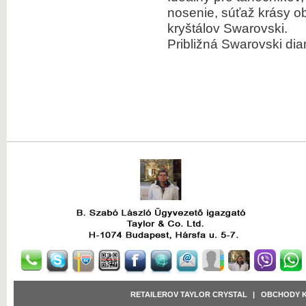
nosenie, súťaž krásy ob
zväčšiť obrázok
kryštálov Swarovski.
Približná Swarovski dia
zväčšiť obrázok
zväčšiť obrázok
zväčšiť obrázok
RETAILEROV TAYLOR CRYSTAL
|
OBCHODY 