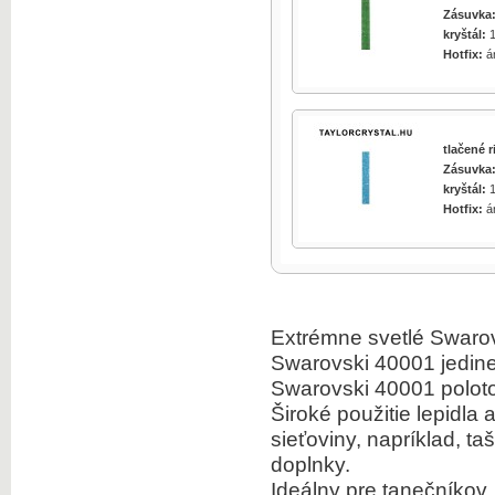
Zásuvka
zväčšiť obrázok
kryštál:
1
Hotfix:
á
zväčšiť obrázok
tlačené 
Zásuvka
kryštál:
1
Hotfix:
á
zväčšiť obrázok
Extrémne svetlé Swarovs
Swarovski 40001 jedine
Swarovski 40001 poloto
zväčšiť obrázok
Široké použitie lepidla
sieťoviny, napríklad, ta
doplnky.
Ideálny pre tanečníkov