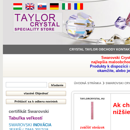
CRYSTAL TAYLOR OBCHODY KONTAK
Swarovski Crys
najlepšia maloobchod
Produkty k dispozíci
okamžite, alebo j
ÚVODNÁ STRÁNKA
SWAROVSKI CR
Ak ch
nižšie
certifikát Swarovski
Tabuľka veľkostí
SWAROVSKI
INOVÁCIA
zväčšiť obrázok
JESEŇ / ZIMA 2017/18