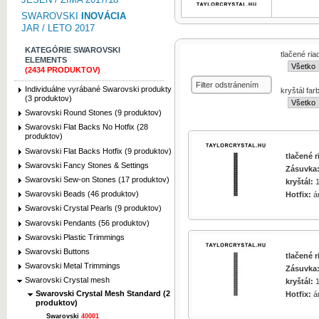
SWAROVSKI
INOVÁCIA
JAR / LETO 2017
KATEGÓRIE SWAROVSKI
tlačené ri
ELEMENTS
(2434 PRODUKTOV)
zväčšiť obrázok
Filter odstránením
Individuálne vyrábané Swarovski produkty
kryštál far
(3 produktov)
Swarovski Round Stones (9 produktov)
Swarovski Flat Backs No Hotfix (28
produktov)
Swarovski Flat Backs Hotfix (9 produktov)
zväčšiť obrázok
tlačené 
Swarovski Fancy Stones & Settings
Zásuvka
Swarovski Sew-on Stones (17 produktov)
kryštál:
1
Swarovski Beads (46 produktov)
Hotfix:
á
Swarovski Crystal Pearls (9 produktov)
Swarovski Pendants (56 produktov)
Swarovski Plastic Trimmings
zväčšiť obrázok
Swarovski Buttons
tlačené 
Swarovski Metal Trimmings
Zásuvka
Swarovski Crystal mesh
kryštál:
1
Swarovski Crystal Mesh Standard (2
Hotfix:
á
produktov)
Swarovski
40001
zväčšiť obrázok