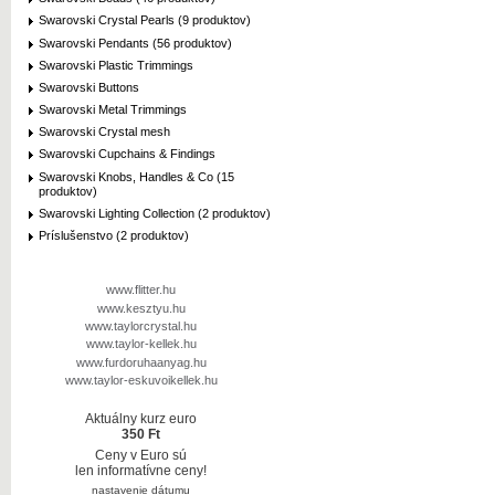
Swarovski Crystal Pearls (9 produktov)
Swarovski Pendants (56 produktov)
Swarovski Plastic Trimmings
Swarovski Buttons
Swarovski Metal Trimmings
Swarovski Crystal mesh
Swarovski Cupchains & Findings
Swarovski Knobs, Handles & Co (15
produktov)
Swarovski Lighting Collection (2 produktov)
Príslušenstvo (2 produktov)
www.flitter.hu
www.kesztyu.hu
www.taylorcrystal.hu
www.taylor-kellek.hu
www.furdoruhaanyag.hu
www.taylor-eskuvoikellek.hu
Aktuálny kurz euro
350 Ft
Ceny v Euro sú
len informatívne ceny!
nastavenie dátumu