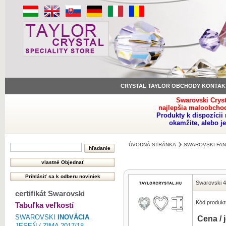
CRYSTAL TAYLOR OBCHODY KONTAK
Swarovski Crys
najlepšia maloobchod
Produkty k dispozíci
okamžite, alebo j
ÚVODNÁ STRÁNKA
SWAROVSKI FAN
Swarovski 
certifikát Swarovski
Kód produkt
Tabuľka veľkostí
SWAROVSKI
INOVÁCIA
Cena / 
JESEŇ / ZIMA 2017/18