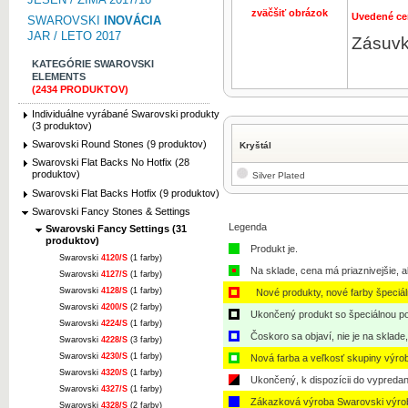
zväčšiť obrázok
Uvedené ce
SWAROVSKI
INOVÁCIA
JAR / LETO 2017
Zásuvk
KATEGÓRIE SWAROVSKI
ELEMENTS
(2434 PRODUKTOV)
Individuálne vyrábané Swarovski produkty
(3 produktov)
Swarovski Round Stones (9 produktov)
Kryštál
Swarovski Flat Backs No Hotfix (28
produktov)
Silver Plated
Swarovski Flat Backs Hotfix (9 produktov)
Swarovski Fancy Stones & Settings
Legenda
Swarovski Fancy Settings (31
produktov)
Produkt je.
Swarovski
4120/S
(1 farby)
Na sklade, cena má priaznivejšie, a
Swarovski
4127/S
(1 farby)
Swarovski
4128/S
(1 farby)
Nové produkty, nové farby špeciá
Swarovski
4200/S
(2 farby)
Ukončený produkt so špeciálnou po
Swarovski
4224/S
(1 farby)
Čoskoro sa objaví, nie je na sklade
Swarovski
4228/S
(3 farby)
Swarovski
4230/S
(1 farby)
Nová farba a veľkosť skupiny výro
Swarovski
4320/S
(1 farby)
Ukončený, k dispozícii do vypredan
Swarovski
4327/S
(1 farby)
Zákazková výroba Swarovski výro
Swarovski
4328/S
(2 farby)