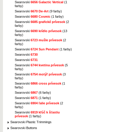
Swarovski
6656 Galactic Vertical
(1
farby)
Swarovski
6670 De-Art
(9 farby)
Swarovski
6680 Cosmic
(1 farby)
Swarovski
6685 grafické prívesok
(2
farby)
Swarovski
6690 krídlo prívesok
(13
farby)
Swarovski
6723 mušle prívesok
(2
farby)
Swarovski
6724 Sun Pendant
(1 farby)
Swarovski
6730
Swarovski
6731
Swarovski
6744 kvetina prívesok
(5
farby)
Swarovski
6754 motýľ prívesok
(3
farby)
Swarovski
6866 cross prívesok
(1
farby)
Swarovski
6867
(6 farby)
Swarovski
6871
(1 farby)
Swarovski
6904 ľalie prívesok
(2
farby)
Swarovski
6919 kľúč k šťastiu
prívesok
(1 farby)
Swarovski Plastic Trimmings
Swarovski Buttons