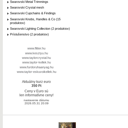
Swarovski Metal Trimmings
Swarovski Crystal mesh
Swarovski Cupchains & Findings
Swarovski Knobs, Handles & Co (15
produktov)
Swarovski Lighting Collection (2 produktov)
Príslušenstvo (2 produktov)
www.flitter.hu
www.kesztyu.hu
www.taylorcrystal.hu
www.taylor-kellek.hu
www.furdoruhaanyag.hu
www.taylor-eskuvoikellek.hu
Aktuálny kurz euro
350 Ft
Ceny v Euro sú
len informatívne ceny!
nastavenie dátumu
2026.05.31 20:09