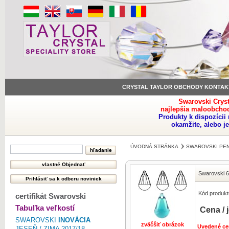
CRYSTAL TAYLOR OBCHODY KONTAK
Swarovski Crys
najlepšia maloobchod
Produkty k dispozíci
okamžite, alebo j
ÚVODNÁ STRÁNKA
SWAROVSKI PE
Swarovski 
Kód produkt
certifikát Swarovski
Tabuľka veľkostí
Cena / 
SWAROVSKI
INOVÁCIA
zväčšiť obrázok
Uvedené ce
JESEŇ / ZIMA 2017/18