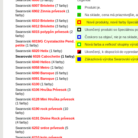
Legenda
Swarovski
6007 Briolette
(7 farby)
Produkt je.
Swarovski
6902 Zinnia prívesok
(1
Na sklade, cena má priaznivejšie, a
farby)
Swarovski
6010 Briolette
(3 farby)
Nové produkty, nové farby špeciá
Swarovski
6012 Briolette
(3 farby)
Ukončený produkt so špeciálnou po
Swarovski
6015 polygón prívesok
(2
farby)
Čoskoro sa objaví, nie je na sklade
Swarovski
6019/G Crystalactite Pend.
Nová farba a veľkosť skupiny výro
petite
(1 farby)
Swarovski
6020 Helix
(1 farby)
Ukončený, k dispozícii do vypredan
Swarovski
6026 Cabochette
(1 farby)
Zákazková výroba Swarovski výro
Swarovski
6040 Helios
(4 farby)
Swarovski
6058 Metro
(1 farby)
Swarovski
6090 Baroque
(6 farby)
Swarovski
6091 Baroque
(1 farby)
Swarovski
6100
(1 farby)
Swarovski
6106 Hruška Prívesok
(3
farby)
Swarovski
6128 Mini Hruška prívesok
(1 farby)
Swarovski
6190 rock prívesok
(10
farby)
Swarovski
6191 Divine Rock prívesok
(4 farby)
Swarovski
6202 srdce prívesok
(5
farby)
Swarovski
6210 kolo prívesok