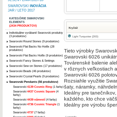
SWAROVSKI
INOVÁCIA
JAR / LETO 2017
KATEGÓRIE SWAROVSKI
ELEMENTS
(2434 PRODUKTOV)
Kryštál
Individuálne vyrábané Swarovski produkty
(3 produktov)
Light Turquoise (263)
Swarovski Round Stones (9 produktov)
Swarovski Flat Backs No Hotfix (28
Tieto výrobky Swarovski
produktov)
Swarovski Flat Backs Hotfix (9 produktov)
Swarovski 6026 unikátn
Swarovski Fancy Stones & Settings
Továrenské balenie ale
Swarovski Sew-on Stones (17 produktov)
v rôznych veľkostiach a
Swarovski Beads (46 produktov)
Swarovski 6026 polotov
Swarovski Crystal Pearls (9 produktov)
Rozsiahle využitie Swa
Swarovski Pendants (56 produktov)
šaty, náramky, náhrde
Swarovski
4139 Cosmic Ring
(1 farby)
Swarovski
4437 Cosmic Square
(4
Ideálny pre tanečníkov,
farby)
každého, kto chce väčši
Swarovski
4439 námestí
(4 farby)
Ideálny pre výrobu šper
Swarovski
4736 Cosmic Triangle
(1
farby)
Swarovski
4737
(7 farby)
Swarovski
6000
(6 farby)