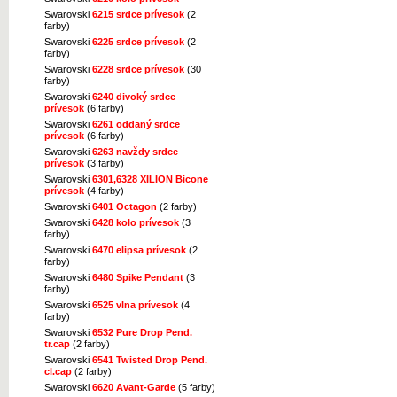
Swarovski
6215 srdce prívesok
(2
farby)
Swarovski
6225 srdce prívesok
(2
farby)
Swarovski
6228 srdce prívesok
(30
farby)
Swarovski
6240 divoký srdce
prívesok
(6 farby)
Swarovski
6261 oddaný srdce
prívesok
(6 farby)
Swarovski
6263 navždy srdce
prívesok
(3 farby)
Swarovski
6301,6328 XILION Bicone
prívesok
(4 farby)
Swarovski
6401 Octagon
(2 farby)
Swarovski
6428 kolo prívesok
(3
farby)
Swarovski
6470 elipsa prívesok
(2
farby)
Swarovski
6480 Spike Pendant
(3
farby)
Swarovski
6525 vlna prívesok
(4
farby)
Swarovski
6532 Pure Drop Pend.
tr.cap
(2 farby)
Swarovski
6541 Twisted Drop Pend.
cl.cap
(2 farby)
Swarovski
6620 Avant-Garde
(5 farby)