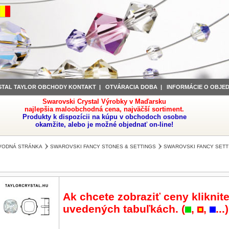
STAL TAYLOR OBCHODY KONTAKT
|
OTVÁRACIA DOBA
|
INFORMÁCIE O OBJE
Swarovski Crystal Výrobky v Maďarsku
najlepšia maloobchodná cena, najväčší sortiment.
Produkty k dispozícii na kúpu v obchodoch osobne
okamžite, alebo je možné objednať on-line!
VODNÁ STRÁNKA
SWAROVSKI FANCY STONES & SETTINGS
SWAROVSKI FANCY SETT
Ak chcete zobraziť ceny kliknite
uvedených tabuľkách. (
,
,
...)