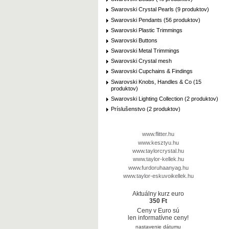
Swarovski Crystal Pearls (9 produktov)
Swarovski Pendants (56 produktov)
Swarovski Plastic Trimmings
Swarovski Buttons
Swarovski Metal Trimmings
Swarovski Crystal mesh
Swarovski Cupchains & Findings
Swarovski Knobs, Handles & Co (15
produktov)
Swarovski Lighting Collection (2 produktov)
Príslušenstvo (2 produktov)
www.flitter.hu
www.kesztyu.hu
www.taylorcrystal.hu
www.taylor-kellek.hu
www.furdoruhaanyag.hu
www.taylor-eskuvoikellek.hu
Aktuálny kurz euro
350 Ft
Ceny v Euro sú
len informatívne ceny!
nastavenie dátumu