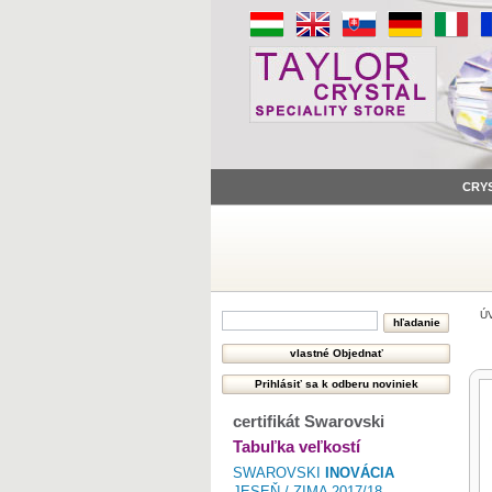
CRY
Ú
certifikát Swarovski
Tabuľka veľkostí
SWAROVSKI
INOVÁCIA
JESEŇ / ZIMA 2017/18