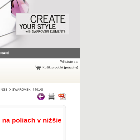
DNANÍ
Prihláste sa
Košík
produkt
(prázdny)
INGS
SWAROVSKI 4461/S
 na poliach v nižšie