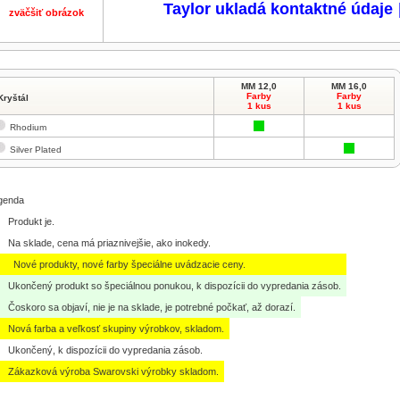
Taylor ukladá kontaktné údaje
zväčšiť obrázok
MM 12,0
MM 16,0
Farby
Farby
Kryštál
1 kus
1 kus
Rhodium
Silver Plated
genda
Produkt je.
Na sklade, cena má priaznivejšie, ako inokedy.
Nové produkty, nové farby špeciálne uvádzacie ceny.
Ukončený produkt so špeciálnou ponukou, k dispozícii do vypredania zásob.
Čoskoro sa objaví, nie je na sklade, je potrebné počkať, až dorazí.
Nová farba a veľkosť skupiny výrobkov, skladom.
Ukončený, k dispozícii do vypredania zásob.
Zákazková výroba Swarovski výrobky skladom.