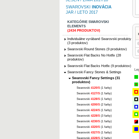
SWAROVSKI
INOVÁCIA
JAR / LETO 2017
KATEGÓRIE SWAROVSKI
ELEMENTS
(2434 PRODUKTOV)
Individuálne vyrábané Swarovski produkty
(3 produktov)
Swarovski Round Stones (9 produktov)
Swarovski Flat Backs No Hotfix (28
produktov)
Swarovski Flat Backs Hotfix (9 produktov)
Le
Swarovski Fancy Stones & Settings
Swarovski Fancy Settings (31
produktov)
Swarovski
4120/S
(1 farby)
Swarovski
4127/S
(1 farby)
Swarovski
4128/S
(1 farby)
Swarovski
4200/S
(2 farby)
Swarovski
4224/S
(1 farby)
Swarovski
4228/S
(3 farby)
Swarovski
4230/S
(1 farby)
Swarovski
4320/S
(1 farby)
Swarovski
4327/S
(1 farby)
Swarovski
4328/S
(2 farby)