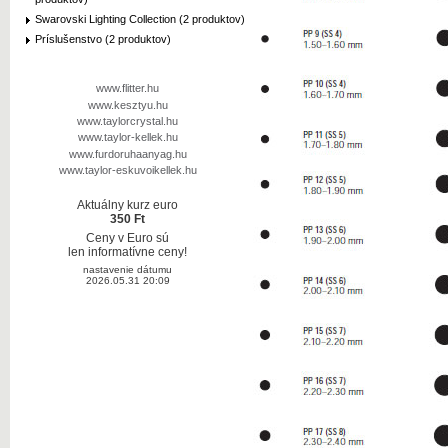
Swarovski Lighting Collection (2 produktov)
Príslušenstvo (2 produktov)
www.flitter.hu
www.kesztyu.hu
www.taylorcrystal.hu
www.taylor-kellek.hu
www.furdoruhaanyag.hu
www.taylor-eskuvoikellek.hu
Aktuálny kurz euro
350 Ft
Ceny v Euro sú
len informatívne ceny!
nastavenie dátumu
2026.05.31 20:09