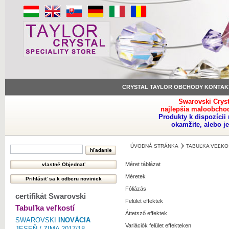
CRYSTAL TAYLOR OBCHODY KONTAK
Swarovski Crys
najlepšia maloobchod
Produkty k dispozíci
okamžite, alebo j
ÚVODNÁ STRÁNKA
TABUĽKA VEĽKO
Méret táblázat
Méretek
Fóliázás
certifikát Swarovski
Felület effektek
Tabuľka veľkostí
Áttetsző effektek
SWAROVSKI
INOVÁCIA
Variációk felület effekteken
JESEŇ / ZIMA 2017/18