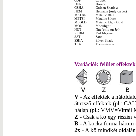
COP
Copper
DOR
Dorado
GSHA
Golden Shadow
HEM
Hematite (only on Jet)
METBL
Metallic Blue
METSI
Metallic Silver
MLGLD
Metallic Light Gold
MOL
Moonlight
NUT
Nut (only on Jet)
REDM
Red Magma
SAT
Satin
SSHA
Silver Shade
TRA
Transmission
Variációk felület effekte
V
- Az effektek a hátoldal
áttetsző effektek (pl.: C
hátlap (pl.: VMV=Vitrail M
Z
- Csak a kő egy részén v
B
- A kocka forma három o
2x
- A kő mindkét oldalán 