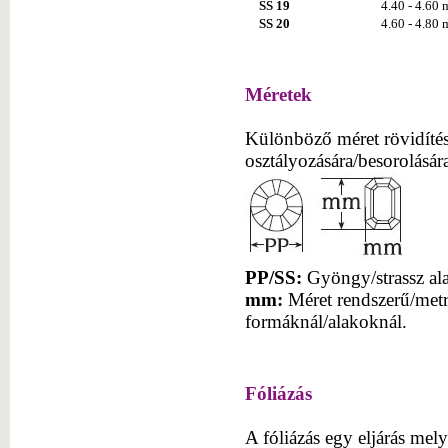
SS 19
4.40 - 4.60
SS 20
4.60 - 4.80
Méretek
Különböző méret rövidítés
osztályozására/besorolásár
PP/SS:
Gyöngy/strassz ala
mm:
Méret rendszerű/metr
formáknál/alakoknál.
Fóliázás
A fóliázás egy eljárás mel