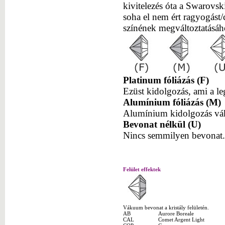
kivitelezés óta a Swarovski
soha el nem ért ragyogást/
színének megváltoztatásáh
Platinum fóliázás (F)
Ezüst kidolgozás, ami a 
Alumínium fóliázás (M)
Alumínium kidolgozás vák
Bevonat nélkül (U)
Nincs semmilyen bevonat.
Felület effektek
Vákuum bevonat a kristály felületén.
AB
Aurore Boreale
CAL
Comet Argent Light