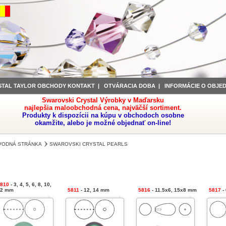
STAL TAYLOR OBCHODY KONTAKT
|
OTVÁRACIA DOBA
|
INFORMÁCIE O OBJE
Swarovski Crystal Výrobky v Maďarsku
najlepšia maloobchodná cena, najväčší sortiment.
Produkty k dispozícii na kúpu v obchodoch osobne
okamžite, alebo je možné objednať on-line!
VODNÁ STRÁNKA
SWAROVSKI CRYSTAL PEARLS
810
- 3, 4, 5, 6, 8, 10,
12 mm
5811
- 12, 14 mm
5816
- 11.5x6, 15x8 mm
5817
-