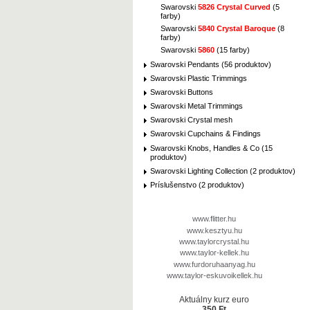
Swarovski
5826 Crystal Curved
(5
farby)
Swarovski
5840 Crystal Baroque
(8
farby)
Swarovski
5860
(15 farby)
Swarovski Pendants (56 produktov)
Swarovski Plastic Trimmings
Swarovski Buttons
Swarovski Metal Trimmings
Swarovski Crystal mesh
Swarovski Cupchains & Findings
Swarovski Knobs, Handles & Co (15
produktov)
Swarovski Lighting Collection (2 produktov)
Príslušenstvo (2 produktov)
www.flitter.hu
www.kesztyu.hu
www.taylorcrystal.hu
www.taylor-kellek.hu
www.furdoruhaanyag.hu
www.taylor-eskuvoikellek.hu
Aktuálny kurz euro
350 Ft