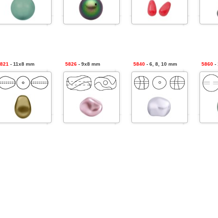
821
- 11x8 mm
5826
- 9x8 mm
5840
- 6, 8, 10 mm
5860
-