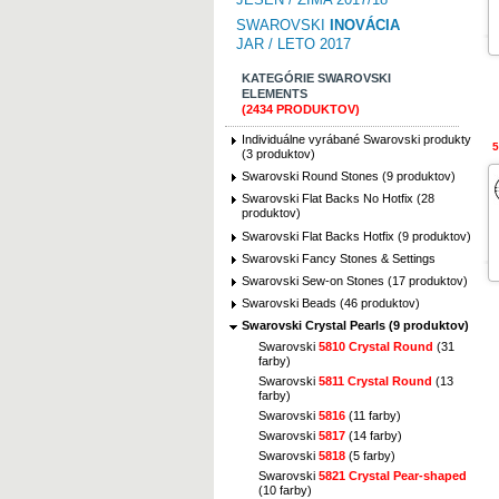
SWAROVSKI
INOVÁCIA
JAR / LETO 2017
KATEGÓRIE SWAROVSKI
ELEMENTS
(2434 PRODUKTOV)
Individuálne vyrábané Swarovski produkty
5
(3 produktov)
Swarovski Round Stones (9 produktov)
Swarovski Flat Backs No Hotfix (28
produktov)
Swarovski Flat Backs Hotfix (9 produktov)
Swarovski Fancy Stones & Settings
Swarovski Sew-on Stones (17 produktov)
Swarovski Beads (46 produktov)
Swarovski Crystal Pearls (9 produktov)
Swarovski
5810 Crystal Round
(31
farby)
Swarovski
5811 Crystal Round
(13
farby)
Swarovski
5816
(11 farby)
Swarovski
5817
(14 farby)
Swarovski
5818
(5 farby)
Swarovski
5821 Crystal Pear-shaped
(10 farby)