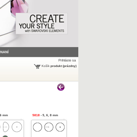
DNANÍ
Prihláste sa
Košík
produkt
(prázdny)
 6 mm
5818
- 5, 6, 8 mm