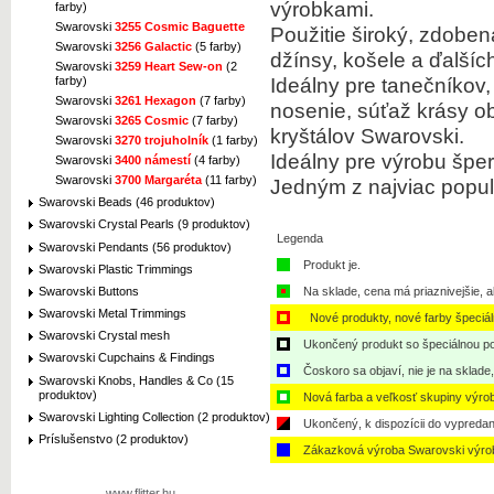
výrobkami.
farby)
Swarovski
3255 Cosmic Baguette
Použitie široký, zdoben
Swarovski
3256 Galactic
(5 farby)
džínsy, košele a ďalšíc
Swarovski
3259 Heart Sew-on
(2
Ideálny pre tanečníkov
farby)
Swarovski
3261 Hexagon
(7 farby)
nosenie, súťaž krásy ob
Swarovski
3265 Cosmic
(7 farby)
kryštálov Swarovski.
Swarovski
3270 trojuholník
(1 farby)
Ideálny pre výrobu šper
Swarovski
3400 námestí
(4 farby)
Swarovski
3700 Margaréta
(11 farby)
Jedným z najviac populá
Swarovski Beads (46 produktov)
Swarovski Crystal Pearls (9 produktov)
Legenda
Swarovski Pendants (56 produktov)
Produkt je.
Swarovski Plastic Trimmings
Swarovski Buttons
Na sklade, cena má priaznivejšie, a
Swarovski Metal Trimmings
Nové produkty, nové farby špeciá
Swarovski Crystal mesh
Ukončený produkt so špeciálnou po
Swarovski Cupchains & Findings
Čoskoro sa objaví, nie je na sklade
Swarovski Knobs, Handles & Co (15
produktov)
Nová farba a veľkosť skupiny výro
Swarovski Lighting Collection (2 produktov)
Ukončený, k dispozícii do vypredan
Príslušenstvo (2 produktov)
Zákazková výroba Swarovski výro
www.flitter.hu