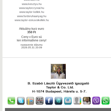
www.kesztyu.hu
www.taylorcrystal.hu
www.taylor-kellek.hu
www.furdoruhaanyag.hu
www.taylor-eskuvoikellek.hu
Aktuálny kurz euro
350 Ft
Ceny v Euro sú
len informatívne ceny!
nastavenie dátumu
2026.05.31 20:09