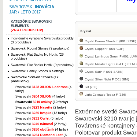
SWAROVSKI
INOVÁCIA
JAR / LETO 2017
KATEGÓRIE SWAROVSKI
ELEMENTS
(2434 PRODUKTOV)
Kryštál
Individuálne vyrábané Swarovski produkty
Crystal Bronze Shade F (001 BRSH)
(3 produktov)
Swarovski Round Stones (9 produktov)
Crystal Copper F (001 COP)
Swarovski Flat Backs No Hotfix (28
Crystal Luminous Green F (001 LUM
produktov)
Crystal Metallic Light Gold F (001 M
Swarovski Flat Backs Hotfix (9 produktov)
Swarovski Fancy Stones & Settings
Crystal Satin F (001 SATIN)
Swarovski Sew-on Stones (17
Crystal Silver Night F (001 SINI)
produktov)
Swarovski
3128 XILION Lochrose
(4
Jet (280)
farby)
Light Colorado Topaz F (246)
Swarovski
3204 XILION
(4 farby)
Swarovski
3210 oválny
(10 farby)
Swarovski
3223 Navette
(2 farby)
Extrémne svetlé Swarovs
Swarovski
3230 kvapka
(13 farby)
Swarovski 3210 tvar je 
Swarovski
3231 Owlet
(5 farby)
Swarovski
3240 námestí
(2 farby)
Továrenské kontajnery 
Swarovski
3250 obdĺžnik
(4 farby)
Polotovar produkt Swar
Swarovski
3254 Diamond Leaf
(6