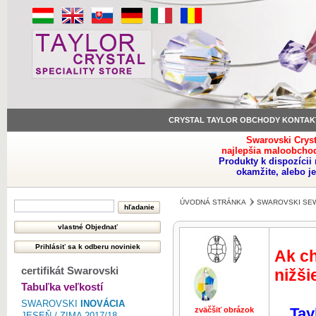
CRYSTAL TAYLOR OBCHODY KONTAK
Swarovski Crys
najlepšia maloobchod
Produkty k dispozíci
okamžite, alebo j
ÚVODNÁ STRÁNKA
SWAROVSKI SE
Ak ch
certifikát Swarovski
nižši
Tabuľka veľkostí
SWAROVSKI
INOVÁCIA
Tay
zväčšiť obrázok
zväčšiť obr
JESEŇ / ZIMA 2017/18