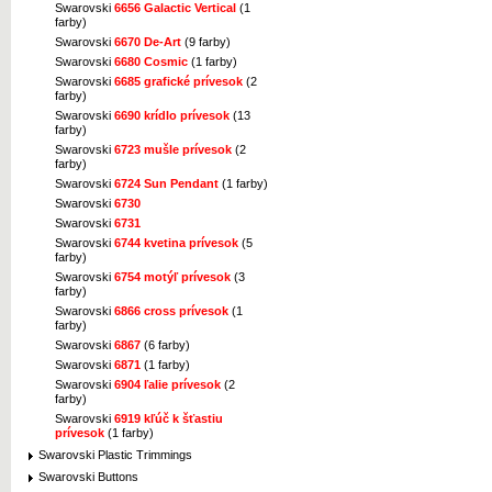
Swarovski
6656 Galactic Vertical
(1
farby)
Swarovski
6670 De-Art
(9 farby)
Swarovski
6680 Cosmic
(1 farby)
Swarovski
6685 grafické prívesok
(2
farby)
Swarovski
6690 krídlo prívesok
(13
farby)
Swarovski
6723 mušle prívesok
(2
farby)
Swarovski
6724 Sun Pendant
(1 farby)
Swarovski
6730
Swarovski
6731
Swarovski
6744 kvetina prívesok
(5
farby)
Swarovski
6754 motýľ prívesok
(3
farby)
Swarovski
6866 cross prívesok
(1
farby)
Swarovski
6867
(6 farby)
Swarovski
6871
(1 farby)
Swarovski
6904 ľalie prívesok
(2
farby)
Swarovski
6919 kľúč k šťastiu
prívesok
(1 farby)
Swarovski Plastic Trimmings
Swarovski Buttons