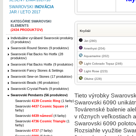
SWAROVSKI
INOVÁCIA
JAR / LETO 2017
KATEGÓRIE SWAROVSKI
ELEMENTS
(2434 PRODUKTOV)
Kryštál
Individuálne vyrábané Swarovski produkty
Jet (280)
(3 produktov)
Swarovski Round Stones (9 produktov)
Amethyst (204)
Swarovski Flat Backs No Hotfix (28
Aquamarine (202)
produktov)
Light Colorado Topaz (246)
Swarovski Flat Backs Hotfix (9 produktov)
Swarovski Fancy Stones & Settings
Light Rose (223)
Swarovski Sew-on Stones (17 produktov)
Olivine (228)
Swarovski Beads (46 produktov)
Swarovski Crystal Pearls (9 produktov)
Tieto výrobky Swarovski
Swarovski Pendants (56 produktov)
Swarovski
4139 Cosmic Ring
(1 farby)
Swarovski 6090 unikátn
Swarovski
4437 Cosmic Square
(4
Továrenské balenie ale
farby)
v rôznych veľkostiach a
Swarovski
4439 námestí
(4 farby)
Swarovski
4736 Cosmic Triangle
(1
Swarovski 6090 polotov
farby)
Rozsiahle využitie Swa
Swarovski
4737
(7 farby)
Swarovski
6000
(6 farby)