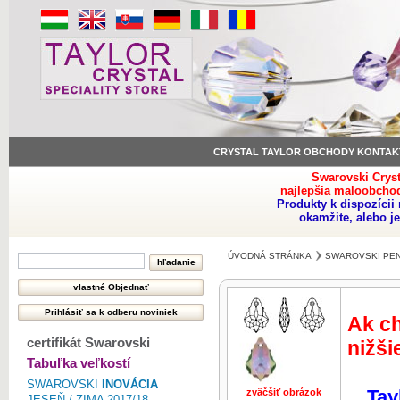
CRYSTAL TAYLOR OBCHODY KONTAK
Swarovski Crys
najlepšia maloobchod
Produkty k dispozíci
okamžite, alebo j
ÚVODNÁ STRÁNKA
SWAROVSKI PE
Ak ch
certifikát Swarovski
nižši
Tabuľka veľkostí
SWAROVSKI
INOVÁCIA
Tay
zväčšiť obrázok
zväčšiť obr
JESEŇ / ZIMA 2017/18