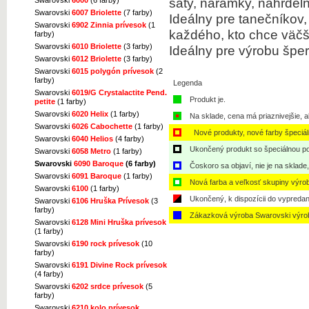
šaty, náramky, náhrde
Swarovski
6007 Briolette
(7 farby)
Ideálny pre tanečníkov,
Swarovski
6902 Zinnia prívesok
(1
každého, kto chce väčši
farby)
Swarovski
6010 Briolette
(3 farby)
Ideálny pre výrobu šper
Swarovski
6012 Briolette
(3 farby)
Swarovski
6015 polygón prívesok
(2
farby)
Legenda
Swarovski
6019/G Crystalactite Pend.
Produkt je.
petite
(1 farby)
Swarovski
6020 Helix
(1 farby)
Na sklade, cena má priaznivejšie, a
Swarovski
6026 Cabochette
(1 farby)
Nové produkty, nové farby špeciá
Swarovski
6040 Helios
(4 farby)
Ukončený produkt so špeciálnou po
Swarovski
6058 Metro
(1 farby)
Swarovski
6090 Baroque
(6 farby)
Čoskoro sa objaví, nie je na sklade
Swarovski
6091 Baroque
(1 farby)
Nová farba a veľkosť skupiny výro
Swarovski
6100
(1 farby)
Ukončený, k dispozícii do vypredan
Swarovski
6106 Hruška Prívesok
(3
farby)
Zákazková výroba Swarovski výro
Swarovski
6128 Mini Hruška prívesok
(1 farby)
Swarovski
6190 rock prívesok
(10
farby)
Swarovski
6191 Divine Rock prívesok
(4 farby)
Swarovski
6202 srdce prívesok
(5
farby)
Swarovski
6210 kolo prívesok