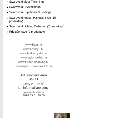
Swarovski Metal Trimmings
Swarovski Crystal mesh
Swarovski Cupchains & Findings
Swarovski Knobs, Handles & Co (15
produktov)
Swarovski Lighting Collection (2 produktov)
Príslušenstvo (2 produktov)
www.flitter.hu
www.kesztyu.hu
www.taylorcrystal.hu
www.taylor-kellek.hu
www.furdoruhaanyag.hu
www.taylor-eskuvoikellek.hu
Aktuálny kurz euro
350 Ft
Ceny v Euro sú
len informatívne ceny!
nastavenie dátumu
2026.05.31 20:09