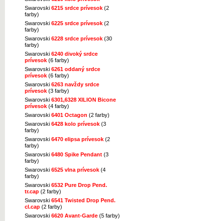
Swarovski
6215 srdce prívesok
(2
farby)
Swarovski
6225 srdce prívesok
(2
farby)
Swarovski
6228 srdce prívesok
(30
farby)
Swarovski
6240 divoký srdce
prívesok
(6 farby)
Swarovski
6261 oddaný srdce
prívesok
(6 farby)
Swarovski
6263 navždy srdce
prívesok
(3 farby)
Swarovski
6301,6328 XILION Bicone
prívesok
(4 farby)
Swarovski
6401 Octagon
(2 farby)
Swarovski
6428 kolo prívesok
(3
farby)
Swarovski
6470 elipsa prívesok
(2
farby)
Swarovski
6480 Spike Pendant
(3
farby)
Swarovski
6525 vlna prívesok
(4
farby)
Swarovski
6532 Pure Drop Pend.
tr.cap
(2 farby)
Swarovski
6541 Twisted Drop Pend.
cl.cap
(2 farby)
Swarovski
6620 Avant-Garde
(5 farby)